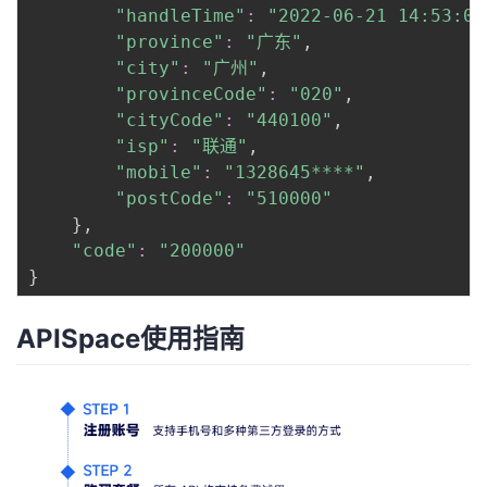
"handleTime"
:
"2022-06-21 14:53:08
"province"
:
"广东"
,

"city"
:
"广州"
,

"provinceCode"
:
"020"
,

"cityCode"
:
"440100"
,

"isp"
:
"联通"
,

"mobile"
:
"1328645****"
,

"postCode"
:
"510000"
}
,

"code"
:
"200000"
}
APISpace使用指南