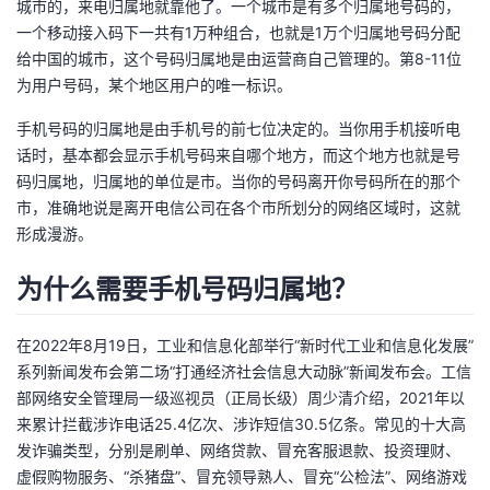
城市的，来电归属地就靠他了。一个城市是有多个归属地号码的，
一个移动接入码下一共有1万种组合，也就是1万个归属地号码分配
者
给中国的城市，这个号码归属地是由运营商自己管理的。第8-11位
为用户号码，某个地区用户的唯一标识。
我
手机号码的归属地是由手机号的前七位决定的。当你用手机接听电
的
我
话时，基本都会显示手机号码来自哪个地方，而这个地方也就是号
码归属地，归属地的单位是市。当你的号码离开你号码所在的那个
博
的
我
市，准确地说是离开电信公司在各个市所划分的网络区域时，这就
形成漫游。
客
论
的
我
为什么需要手机号码归属地？
坛
圈
的
我
在2022年8月19日，工业和信息化部举行“新时代工业和信息化发展”
子
直
的
我
系列新闻发布会第二场“打通经济社会信息大动脉”新闻发布会。工信
部网络安全管理局一级巡视员（正局长级）周少清介绍，2021年以
我
播
活
的
来累计拦截涉诈电话25.4亿次、涉诈短信30.5亿条。常见的十大高
发诈骗类型，分别是刷单、网络贷款、冒充客服退款、投资理财、
我
动
关
的
虚假购物服务、“杀猪盘”、冒充领导熟人、冒充“公检法”、网络游戏