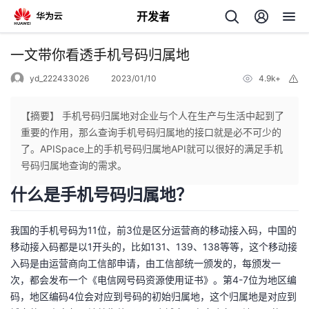
开发者
返
一文带你看透手机号码归属地
回
yd_222433026
2023/01/10
4.9k+
举
报
【摘要】 手机号码归属地对企业与个人在生产与生活中起到了
重要的作用，那么查询手机号码归属地的接口就是必不可少的
了。APISpace上的手机号码归属地API就可以很好的满足手机
个
号码归属地查询的需求。
什么是手机号码归属地？
我
人
我国的手机号码为11位，前3位是区分运营商的移动接入码，中国的
的
主
移动接入码都是以1开头的，比如131、139、138等等，这个移动接
入码是由运营商向工信部申请，由工信部统一颁发的，每颁发一
开
页
次，都会发布一个《电信网号码资源使用证书》。第4-7位为地区编
码，地区编码4位会对应到号码的初始归属地，这个归属地是对应到
发