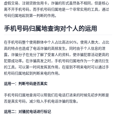
虚假交易、注销贷款信用卡，诈骗的形式虽然各不相同，但是核心
我
注
的
开
离不开手机号码，而手机号码归属地是一个非常实用的工具，通过
号码归属地起到第一判断的作用。
的
Programs
发
手机号码归属地查询对个人的运用
支
者
在手机号码整个使用群体中个人占比高达90%，使用人数大、占比
持
学
高的特点也造成了电话诈骗的高频发生。同时由于个人信息的泄
露，诈骗分子在充分了解了受害人的资料，使诈骗犯罪活动更高的
我
堂
犯罪成功率。在诈骗高发之时，手机号码归属地作为一个通讯衍生
的工具，可以第一时间发挥其作用，在接到不明来电时可以通过手
的
我
我
机号码归属地起到判断来电的作用。
技
的
的
我
运用一：判断号码是否真实
术
云
课
的
我
手机号码归属地查询可以帮我们在电话打进来的时候先初步判断是
否是真实号码，减少陷入手机电话诈骗的现象。
支
声
程
认
的
我
运用二：对骚扰电话进行标记