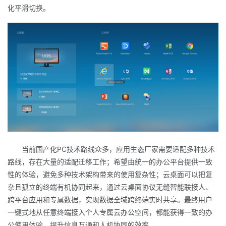
化平滑切换。
PC
当前
国产化
技术路线众多，应用生态厂家需要适配多种
技术
路线
，
存在大量的适配迁移工作
；希望由统一的办公平台提供一致
性的体验，避免多种技术架构带来的使用复杂性；
云桌面
可以
把复
杂且孤立的终端有机协同起来
，
通过云桌面协议无缝智能联接人
、
跨平台
应用和专属数据
，实现数据
全域跨终端实时共享
。
最终用户
一键式地从任意终端接入个人专属云办公
空间，都能获得一致的办
公使用体验，提升信息互通和人机协同的效率。