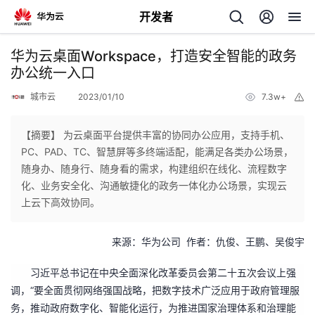
开发者
返
华为云桌面Workspace，打造安全智能的政务
回
办公统一入口
城市云
2023/01/10
7.3w+
举
报
【摘要】 为云桌面平台提供丰富的协同办公应用，支持手机、
PC、PAD、TC、智慧屏等多终端适配，能满足各类办公场景，
个
随身办、随身行、随身看的需求，构建组织在线化、流程数字
化、业务安全化、沟通敏捷化的政务一体化办公场景，实现云
我
人
上云下高效协同。
的
主
来源
：
华为公司
作者：仇俊、王鹏、吴俊宇
开
页
习近平总书记在中央全面深化改革委员会第二十五次会议上强
“要全面贯彻网络强国战略，把数字技术广泛应用于政府管理服
调，
发
务，推动政府数字化、智能化运行，为推进国家治理体系和治理能