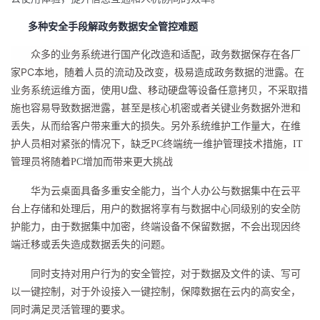
多种安全手段解政务数据安全管控难题
众多的业务系统进行国产化改造和适配，政务数据保存在各厂
P
C
家
本地，随着人员的流动及改变，极易造成政务数据的泄露。在
U
业务系统运维方面，使用
盘、移动硬盘等设备任意拷贝，不采取措
施也容易导致数据泄露，甚至是核心机密或者关键业务数据外泄和
丢失，从而给客户带来重大的损失。另外系统维护工作量大，在维
护人员相对紧张的情况下，缺乏
PC
终端统一维护管理技术措施，
IT
管理员将随着
PC
增加而带来更大挑战
华为云桌面具备多重安全能力，当个人办公与数据集中在云平
台上存储和处理后，用户的数据将享有与数据中心同级别的安全防
护能力，由于数据集中加密，终端设备不保留
数据
，不会出现因终
端迁移或丢失造成数据丢失的问题。
同时支持对用户行为的安全管控，对于数据及文件的读、写可
以一键控制，对于外设接入一键控制，保障数据在云内的高安全，
同时满足灵活管理的要求。