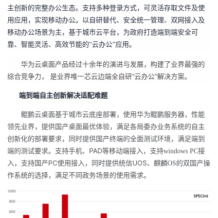
主创新的完整办公生态。支持多种登录方式，可灵活存取文件及使
我
注
的
开
用应用，实现移动办公。以自研替代、安全统一管理、双网接入及
移动办公场景为主，基于城市云平台，为政府打造端到端安全可
的
Programs
发
靠、智能灵活、高效节能的“云办公”应用。
支
者
华为云桌面产品经过十余年的演进与发展
，
构建了业界最强的
“云办公”解决方案。
综合竞争力
，
是业界唯一芯云边端全自研
持
学
端到端
自主创新
解决适配难题
我
堂
鲲鹏云桌面基于
城市
云底座部署，使用华为鲲鹏服务器，性能
领先业界，提供国产桌面最优体验，满足各局委办业务系统的
自主
的
我
我
创新化的
部署要求，同时提供国产终端的全面测试环境，满足端到
PAD
端的测试要求。支持手机、
等移动端接入，支持
windows PC
接
技
的
的
我
PC
UOS
入，支持
国产
使用接入
，
同时提供统信
、麒麟
OS
的双国产操
术
云
作系统的选择
，
满足不同
政务
场景的使用需求。
课
的
我
支
声
程
认
的
我