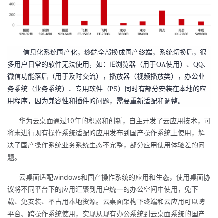
持
建
证
实
的
议
验
收
藏
信息化系统国产化，终端全部换成国产终端，系统切换后，很
IE
多用户日常的软件无法使用，如：
浏览器（用于
OA
使用）、
QQ
、
微信功能落后（用于及时交流），播放器（视频播放类），办公业
S
务系统（业务系统）、专用软件（
P
）同时有部分安装在本地的应
用程序，因为兼容性和插件的问题，需要重新适配和调整。
10
华为云桌面通过
年的积累和创新，
自主
开发了云应用技术，可
将未进行
现有
操作系统适配的应用发布到国产操作系统上使用，解
决了国产操作系统业务系统生态不完整，部分应用使用体验差的问
题。
windows
云桌面适配
和国产
操作系统的应用和生态，使用桌面协
议将不同平台下的应用汇聚到用户统一的办公空间中使用，免下
载、免安装、不占用本地资源。云桌面架构下终端和云应用可以跨
平台、跨操作系统使用，实现从现有办公系统到云桌面系统的国产