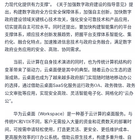
力现代化提供有力支撑”。《关于加强数字政府建设的指导意见》提
者
出，构建数字政府全方位安全保障体系，加强自主创新，加快数字
政府建设领域关键核心技术攻关，强化安全可靠技术和产品应用，
我
切实提高自主可控水平。同时还提出，要加快构建智能集约的平台
支撑体系，顺应技术创新发展趋势，把握平台支撑体系智能化、集
的
我
约化、融合化特点，加速推进信息技术与政府业务融合，满足数字
政府业务应用的安全、高效、协同需求。
博
的
我
当前，云计算在自身技术演进的同时，也为传统计算机结构的
变革带来了驱动力，云桌面便是其中的典型。随着云办公生态的逐
客
论
的
我
渐成熟，云桌面也成为了越来越多政府部门实现随时随地移动办公
SaaS
的选择，通过借助云桌面
化服务运行政务
OA
、政务微信、政务
坛
圈
的
我
公文审批等应用，实现安全高效、灵活智能电子化、网格化的
“
云办
子
直
的
我
公
”
。
Workspace
华为云桌面（
）是一种基于云计算的桌面服务。与
我
播
活
的
传统
PC
和
VDI
不同，客户无需投入大量的资金和花费数天的部署时
间，可按需申请轻松使用，打造更灵活、更安全、更低维护成本、
我
动
关
的
更高服务效率的
IT
办公系统。借助云原生技术，构建多重升维、自