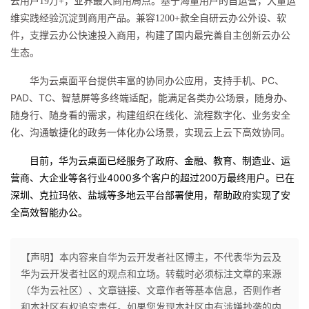
云用户
19
万
+
，业界最大商用局点。基于海量用户的自运营，大量运
维实践经验沉淀到商用产品。兼容
1200+
款全自研云办公外设、软
件，支撑云办公快速投入商用，构建了国内最完善自主创新云办公
生态。
PC
华为云桌面平台提供丰富的协同办公应用，支持手机、
、
PAD
TC
、
、智慧屏等多终端适配，能满足各类办公场景，随身办、
随身行、随身看的需求，构建组织在线化、流程数字化、业务安全
化、沟通敏捷化的政务一体化办公场景，实现云上云下高效协同。
目前，华为云桌面已经服务了政府、金融、教育、制造业、运
4
000
2
00
营商、大企业等各行业
多
个
客户的超过
万
最终
用户
。已
在
深圳、克拉玛依、盐城
等多地云平台部署使用，帮助政府实现了安
全高效智能办公。
【声明】本内容来自华为云开发者社区博主，不代表华为云及
华为云开发者社区的观点和立场。转载时必须标注文章的来源
（华为云社区）、文章链接、文章作者等基本信息，否则作者
和本社区有权追究责任。如果您发现本社区中有涉嫌抄袭的内