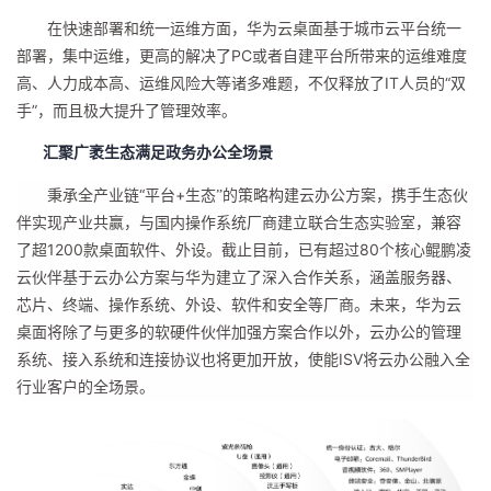
在快速部署和统一运维方面，华为云桌面基于城市云平台统一
PC
部署，集中运维，更高的解决了
或者自建平台所带来的运维难度
IT
“双
高、人力成本高、运维风险大等诸多难题，不仅释放了
人员的
手”，而且极大提升了管理效率。
汇聚广袤生态满足政务办公全场景
“平台
+
秉承全产业链
生态
”
的策略
构建云办公方案，携手
生态伙
伴
实现
产业共赢
，与国内操作系统厂商建立联合生态实验室，兼容
1200
80
了超
款桌面软件
、
外设
。截止目前，已有超过
个
核心
鲲鹏凌
云伙伴基于云办公方案与华为建立了
深入
合作关系
，涵盖服务器、
芯片、终端、操作系统、外设、软件和安全等厂商。未来，华为云
桌面将除了与更多的软硬件伙伴加强方案合作以外，云办公的管理
ISV
系统、接入系统和连接协议也将更加开放，使能
将云办公融入全
行业客户的全场景。