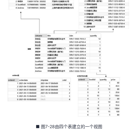
我
注
的
开
的
Programs
发
支
者
持
学
我
堂
的
我
我
技
的
的
我
术
云
课
的
我
支
声
■ 图7-28由四个表建立的一个视图
程
认
的
我