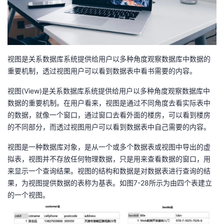
者
我
视图是关系数据库系统提供给用户以多种角度观察数据库中数据的
的
我
重要机制，透过视图用户可以看到数据表中看书需要的内容。
博
的
我
视图(View)是关系数据库系统提供给用户以多种角度观察数据库中
数据的重要机制。在用户看来，视图是通过不同角度去看实际表中
客
论
的
我
的数据，就像一个窗口，通过窗口去看外面的楼房，可以看到楼房
的不同部分，而透过视图用户可以看到数据表中自己需要的内容。
坛
圈
的
我
视图是一种数据库对象，是从一个或多个数据表或视图中导出的虚
拟表，视图并不存放任何物理数据，只是用来查看数据的窗口，用
子
直
的
我
来显示一个查询结果。视图的结构和数据是对数据表进行查询的结
果，为视图提供数据的表称为基表。如图7-28所示为由四个表建立
我
播
活
的
的一个视图。
我
动
关
的