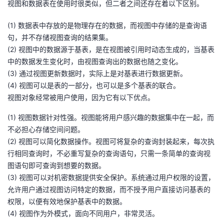
视图和数据表在使用时很类似，但二者之间还存在着以下区别。
持
建
证
实
的
(1) 数据表中存放的是物理存在的数据，而视图中存储的是查询语
议
验
收
句，并不存储视图查询的结果集。
(2) 视图中的数据源于基表，是在视图被引用时动态生成的，当基表
藏
中的数据发生变化时，由视图查询出的数据也随之变化。
(3) 通过视图更新数据时，实际上是对基表进行数据更新。
(4) 视图可以是表的一部分，也可以是多个基表的联合。
视图对象经常被用户使用，因为它有以下优点。
(1) 视图数据针对性强。视图能将用户感兴趣的数据集中在一起，而
不必担心存储空间问题。
(2) 视图可以简化数据操作。视图可将复杂的查询封装起来，每次执
行相同查询时，不必重写复杂的查询语句，只需一条简单的查询视
图语句即可查询到想要的数据。
(3) 视图可以对机密数据提供安全保护。系统通过用户权限的设置，
允许用户通过视图访问特定的数据，而不授予用户直接访问基表的
权限，以便有效地保护基表中的数据。
(4) 视图作为外模式，面向不同用户，非常灵活。