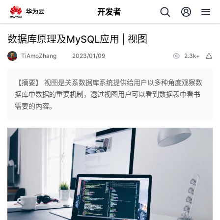
开发者
返
数据库原理及MySQL应用 | 视图
回
TiAmoZhang
2023/01/09
2.3k+
举
报
【摘要】 视图是关系数据库系统提供给用户以多种角度观察数
据库中数据的重要机制，透过视图用户可以看到数据表中看书
需要的内容。
个
我
人
的
主
开
页
发