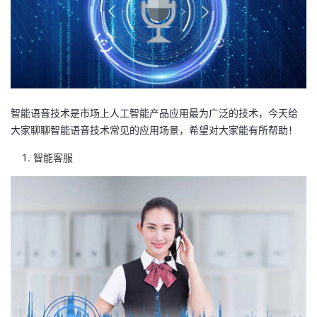
者
我
的
我
智能语音技术是市场上人工智能产品应用最为广泛的技术，今天给
博
的
我
大家聊聊智能语音技术常见的应用场景，希望对大家能有所帮助！
智能客服
客
论
的
我
坛
圈
的
我
子
直
的
我
我
播
活
的
我
动
关
的