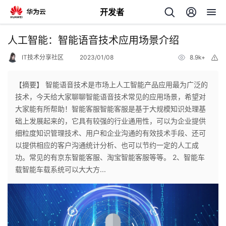
开发者
返
人工智能：智能语音技术应用场景介绍
回
IT技术分享社区
2023/01/08
8.9k+
举
报
【摘要】 智能语音技术是市场上人工智能产品应用最为广泛的
技术，今天给大家聊聊智能语音技术常见的应用场景，希望对
大家能有所帮助！智能客服智能客服是基于大规模知识处理基
个
础上发展起来的，它具有较强的行业通用性，可以为企业提供
细粒度知识管理技术、用户和企业沟通的有效技术手段、还可
我
人
以提供相应的客户沟通统计分析、也可以节约一定的人工成
功。常见的有京东智能客服、淘宝智能客服等等。 2、智能车
的
主
载智能车载系统可以大大方...
开
页
发