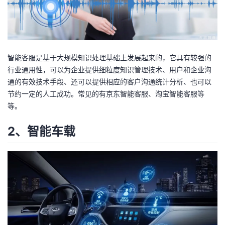
我
注
的
开
的
Programs
发
智能客服是基于大规模知识处理基础上发展起来的，它具有较强的
支
者
行业通用性，可以为企业提供细粒度知识管理技术、用户和企业沟
通的有效技术手段、还可以提供相应的客户沟通统计分析、也可以
持
学
节约一定的人工成功。常见的有京东智能客服、淘宝智能客服等
等。
我
堂
2、智能车载
的
我
我
技
的
的
我
术
云
课
的
我
支
声
程
认
的
我