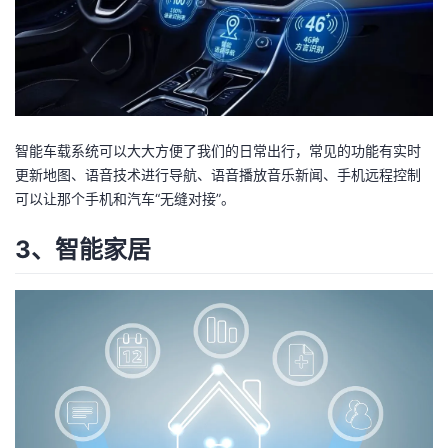
持
建
证
实
的
议
验
收
藏
智能车载系统可以大大方便了我们的日常出行，常见的功能有实时
更新地图、语音技术进行导航、语音播放音乐新闻、手机远程控制
可以让那个手机和汽车“无缝对接”。
3、智能家居