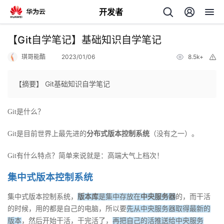
开发者
返
【Git自学笔记】基础知识自学笔记
回
琪哥能酷
2023/01/06
8.5k+
举
报
【摘要】 Git基础知识自学笔记
Git是什么？
个
Git是目前世界上最先进的
分布式版本控制系统
（没有之一）。
我
人
Git有什么特点？简单来说就是：高端大气上档次！
的
主
集中式版本控制系统
开
页
集中式版本控制系统，
版本库
是集中存放在
中央服务器
的，而干活
的时候，用的都是自己的电脑，所以要
先从中央服务器取得最新的
发
版本
，然后开始干活，干完活了，
再把自己的活推送给中央服务