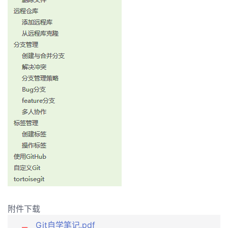
我
注
的
开
的
Programs
发
支
者
持
学
我
堂
的
我
我
技
的
的
我
术
云
课
的
我
附件下载
支
声
程
认
的
我
Git自学笔记.pdf