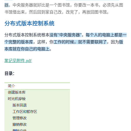
器
。中央服务器就好比是一个图书馆，你要改一本书，必须先从图
者
书馆借出来，然后回到家自己改，改完了，再放回图书馆。
分布式版本控制系统
我
分布式版本控制系统根本
没有“中央服务器”
，
每个人的电脑上都是一
的
我
个完整的版本库
，这样，你
工作的时候，就不需要联网了
，因为
版
本库就在你自己的电脑上
。
博
的
我
笔记见附件.pdf
客
论
的
我
目录：
坛
圈
的
我
子
直
的
我
我
播
活
的
我
动
关
的