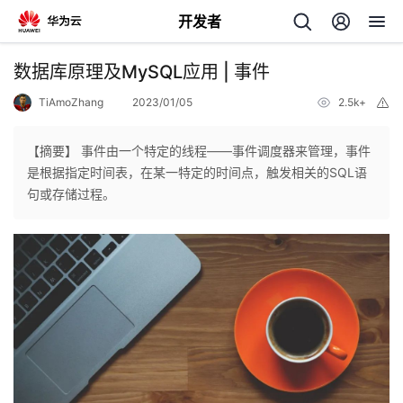
开发者
返
数据库原理及MySQL应用 | 事件
回
TiAmoZhang
2023/01/05
2.5k+
举
报
【摘要】 事件由一个特定的线程——事件调度器来管理，事件
是根据指定时间表，在某一特定的时间点，触发相关的SQL语
句或存储过程。
个
我
人
的
主
开
页
发