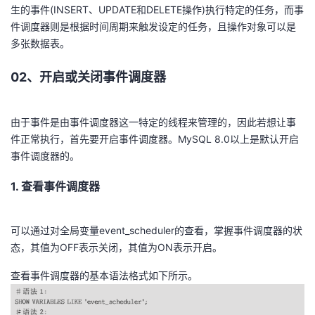
生的事件(INSERT、UPDATE和DELETE操作)执行特定的任务，而事
我
注
的
开
件调度器则是根据时间周期来触发设定的任务，且操作对象可以是
多张数据表。
的
Programs
发
02、开启或关闭事件调度器
支
者
持
学
由于事件是由事件调度器这一特定的线程来管理的，因此若想让事
件正常执行，首先要开启事件调度器。MySQL 8.0以上是默认开启
我
堂
事件调度器的。
1. 查看事件调度器
的
我
我
技
的
的
我
可以通过对全局变量event_scheduler的查看，掌握事件调度器的状
态，其值为OFF表示关闭，其值为ON表示开启。
术
云
课
的
我
查看事件调度器的基本语法格式如下所示。
支
声
程
认
的
我