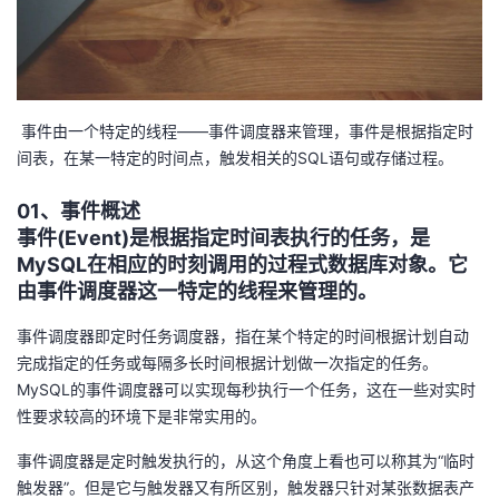
者
我
事件由一个特定的线程——事件调度器来管理，事件是根据指定时
的
我
间表，在某一特定的时间点，触发相关的SQL语句或存储过程。
博
的
我
01、事件概述
事件(Event)是根据指定时间表执行的任务，是
客
论
的
我
MySQL在相应的时刻调用的过程式数据库对象。它
由事件调度器这一特定的线程来管理的。
坛
圈
的
我
事件调度器即定时任务调度器，指在某个特定的时间根据计划自动
子
直
的
我
完成指定的任务或每隔多长时间根据计划做一次指定的任务。
MySQL的事件调度器可以实现每秒执行一个任务，这在一些对实时
我
播
活
的
性要求较高的环境下是非常实用的。
事件调度器是定时触发执行的，从这个角度上看也可以称其为“临时
我
动
关
的
触发器”。但是它与触发器又有所区别，触发器只针对某张数据表产