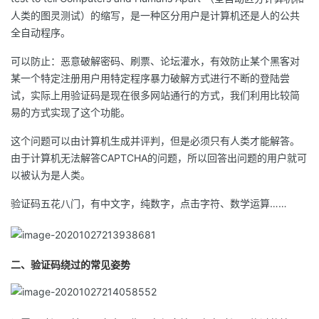
人类的图灵测试）的缩写，是一种区分用户是计算机还是人的公共
者
全自动程序。
我
可以防止：恶意破解密码、刷票、论坛灌水，有效防止某个黑客对
某一个特定注册用户用特定程序暴力破解方式进行不断的登陆尝
的
我
试，实际上用验证码是现在很多网站通行的方式，我们利用比较简
易的方式实现了这个功能。
博
的
我
这个问题可以由计算机生成并评判，但是必须只有人类才能解答。
由于计算机无法解答CAPTCHA的问题，所以回答出问题的用户就可
客
论
的
我
以被认为是人类。
坛
圈
的
我
验证码五花八门，有中文字，纯数字，点击字符、数学运算……
子
直
的
我
二、验证码绕过的常见姿势
我
播
活
的
我
动
关
的