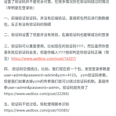
设置了验证码并不是完全可靠，在很多情况存在验证码绕过的情况
我
注
的
开
（举例是在登录处）
的
一、前端验证验证码，并没有后端验证。直接抓包然后进行跑数据
Programs
发
包，反正有没有验证码的阻碍
支
者
二、验证码设置了但是并没有效验，乱输验证码也能够成功的登录
持
学
三、验证码可以重复使用，比如现在的验证码1111，然后虽然你登
录失败后验证码会变，但是你输入1111他却判定你验证码正确（常
我
堂
见）
https://www.uedbox.com/post/14207/
的
我
四、.验证码空值绕过，比如，我们现在抓一个包，发现登录参数是
我
user=admin&password=admin&yzm=4123。 yzm验证码参数，
技
的
但是我们如果去掉yzm的传参我们就可以绕过验证码机制，直接传
的
我
参user=admin&password=admin，验证码就失效了
术
云
https://www.uedbox.com/post/22266/
课
的
我
五、验证码干扰过低，轻松使用脚本识别
支
声
程
认
的
我
https://www.uedbox.com/post/10085/