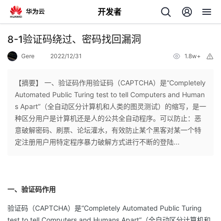
开发者
返
8-1验证码绕过、密码找回漏洞
回
Gere
2022/12/31
1.8w+
举
报
【摘要】 一、验证码作用验证码（CAPTCHA）是“Completely
Automated Public Turing test to tell Computers and Human
s Apart”（全自动区分计算机和人类的图灵测试）的缩写，是一
个
种区分用户是计算机还是人的公共全自动程序。可以防止：恶
意破解密码、刷票、论坛灌水，有效防止某个黑客对某一个特
我
人
定注册用户用特定程序暴力破解方式进行不断的登陆...
的
主
一、验证码作用
开
页
验证码（CAPTCHA）是“Completely Automated Public Turing
发
test to tell Computers and Humans Apart”（全自动区分计算机和