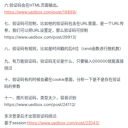
持
建
证
实
的
六:验证码会在HTML页面输出。
https://www.uedbox.com/post/16869/
议
验
收
七、验证码可控制，比如他的验证码包含在URL里面，是一个URL传
参，我们可以把URL设置定，那么验证码可控制
藏
https://www.uedbox.com/post/29913/
八、验证码有规则，比如是时间戳的后6位（rand函数进行随机数）
九、有万能验证码，验证码无论是什么，只要输入000000就能直接
绕过
十、验证码有的时候会藏在cookie里面，分析一下是不是存在验证
码的参数
十一、图片验证码，类型太少，容易识别
https://www.uedbox.com/post/24112/
多次登录后才出现验证码绕过:
基于session:
https://www.uedbox.com/post/22043/