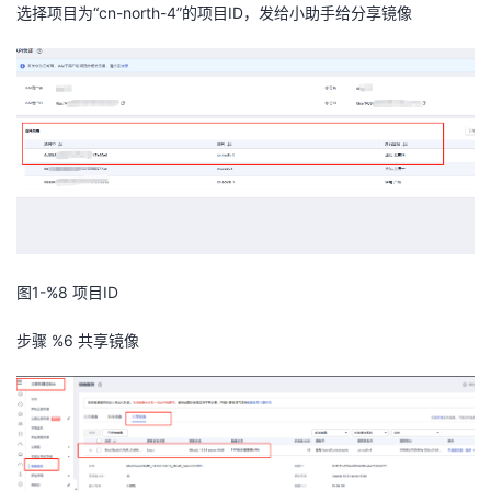
持
建
选择项目为“c
n
-nor
th
-
4
”的项目I
D
，
发给小助手给分享镜像
证
实
的
议
验
收
藏
图1-%8
项目ID
步骤 %6
共享镜像