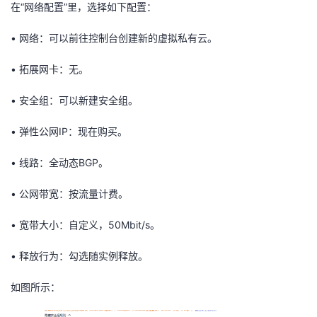
在“网络配置”里，选择如
下配置：
•
网络
：可以
前往控制台
创建新的虚拟私有云。
•
拓展
网卡
：
无
。
•
安全组
：可以
新建安全组
。
•
弹性公网IP：现在购买
。
•
线路
：
全动态BGP
。
•
公网带宽
：按流量计费。
•
宽带
大小：
自定义，
50
Mbit/s
。
•
释放
行为：
勾选
随实例释放。
如图所示：