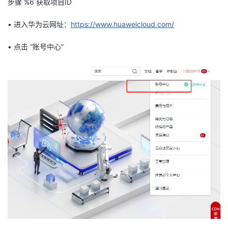
步骤 %6
获取项目ID
者
•
进入华为云网址：
https://www.huaweicloud.com/
我
•
点击 “账号中心”
的
我
博
的
我
客
论
的
我
坛
圈
的
我
子
直
的
我
我
播
活
的
我
动
关
的