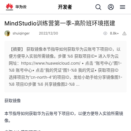
开发者
返
MindStudio训练营第一季-高阶班环境搭建
回
shuiqinger
2022/12/30
8.8k+
举
报
【摘要】 获取镜像本节指导如何获取华为云账号下项目ID，以
便方便导入实验所需镜像。步骤 %6 获取项目ID• 进入华为云
网址：https://www.huaweicloud.com/ • 点击 “账号中心”图1-
个
%8 账号中心• 点击“我的凭证”图1-%8 我的凭证• 获取项目ID
选择项目为“cn-north-4”的项目ID，发给小助手给分享镜像图1-
我
人
%8 项目ID步骤 %6 共享镜像图2-%8 ...
的
主
获取镜像
开
页
本节指导如何获取华为云账号下项目ID，以便方便导入实验所需镜
像。
发