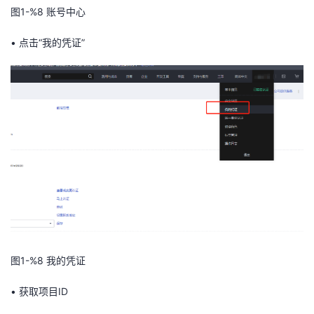
图1-%8
账号中心
我
注
的
开
•
点击“我的凭证”
的
Programs
发
支
者
持
学
我
堂
的
我
我
技
的
的
我
术
云
课
的
我
图1-%8
我的凭证
支
声
程
认
的
我
•
获取项目ID