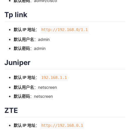
默认密码
：admin/cisco
我
注
的
开
Tp link
的
Programs
发
默认 IP 地址
：
http://192.168.0/1.1
支
者
默认用户名
：admin
默认密码
：admin
持
学
Juniper
我
堂
的
我
默认 IP 地址
：
192.168.1.1
我
默认用户名
：netscreen
技
的
的
我
默认密码
：netscreen
术
云
课
的
我
ZTE
支
声
程
认
的
我
默认 IP 地址
：
http://192.168.0.1