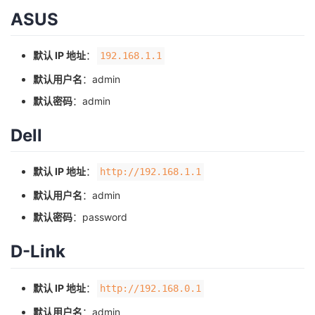
ASUS
默认 IP 地址
：
192.168.1.1
默认用户名
：admin
默认密码
：admin
Dell
默认 IP 地址
：
http://192.168.1.1
默认用户名
：admin
默认密码
：password
D-Link
默认 IP 地址
：
http://192.168.0.1
默认用户名
：admin