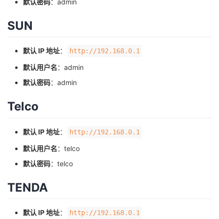
默认密码
：admin
SUN
默认 IP 地址
：
http://192.168.0.1
默认用户名
：admin
默认密码
：admin
Telco
默认 IP 地址
：
http://192.168.0.1
默认用户名
：telco
默认密码
：telco
TENDA
默认 IP 地址
：
http://192.168.0.1