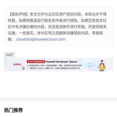
【版权声明】本文为华为云社区用户原创内容，未经允许不得
转载，如需转载请自行联系原作者进行授权。如果您发现本社
区中有涉嫌抄袭的内容，欢迎发送邮件进行举报，并提供相关
证据，一经查实，本社区将立刻删除涉嫌侵权内容，举报邮
箱：
cloudbbs@huaweicloud.com
NAT
热门推荐