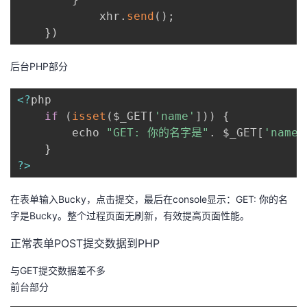
            xhr
.
send
(
)
;
}
)
后台PHP部分
<
?
php

if
(
isset
(
$_GET
[
'name'
]
)
)
{
   		echo 
"GET: 你的名字是"
.
 $_GET
[
'name'
}
?
>
在表单输入Bucky，点击提交，最后在console显示：GET: 你的名
字是Bucky。整个过程页面无刷新，有效提高页面性能。
正常表单POST提交数据到PHP
与GET提交数据差不多
前台部分