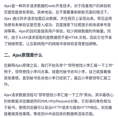
Ajax是一种异步请求数据的web开发技术，对于改善用户的体验和
者
页面性能很有帮助。简单地说，在不需要重新刷新页面的情况下，
Ajax 通过异步请求加载后台数据，并在网页上呈现出来。常见运用
我
场景有表单验证是否登入成功、百度搜索下拉框提示和快递单号查
询等等。Ajax的目的是提高用户体验，较少网络数据的传输量。同
的
我
时，由于AJAX请求获取的是数据而不是HTML文档，因此它也节省
了网络带宽，让互联网用户的网络冲浪体验变得更加顺畅。
博
的
我
二、Ajax原理是什么
客
论
的
我
在解释Ajax原理之前，我们不妨先举个“领导想找小李汇报一下工作”
例子，领导想找小李问点事，就委托秘书去叫小李，自己就接着做
坛
圈
的
我
其他事情，直到秘书告诉他小李已经到了，最后小李跟领导汇报工
作。
子
直
的
我
Ajax请求数据流程与“领导想找小李汇报一下工作”类似。其中最核心
我
播
活
的
的依赖是浏览器提供的XMLHttpRequest对象，它扮演的角色相当
于秘书，使得浏览器可以发出HTTP请求与接收HTTP响应。浏览器
我
动
关
的
接着做其他事情，等收到XHR返回来的数据再渲染页面。