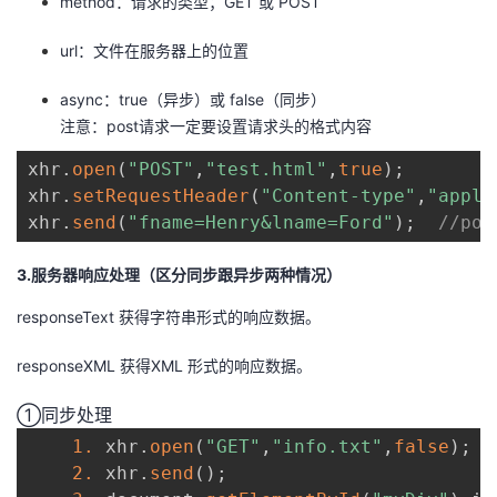
method：请求的类型；GET 或 POST
持
建
证
实
的
url：文件在服务器上的位置
议
验
收
async：true（异步）或 false（同步）
藏
注意：post请求一定要设置请求头的格式内容
xhr
.
open
(
"POST"
,
"test.html"
,
true
)
;
xhr
.
setRequestHeader
(
"Content-type"
,
"appli
xhr
.
send
(
"fname=Henry&lname=Ford"
)
;
//p
3.服务器响应处理（区分同步跟异步两种情况）
responseText 获得字符串形式的响应数据。
responseXML 获得XML 形式的响应数据。
①同步处理
1.
 xhr
.
open
(
"GET"
,
"info.txt"
,
false
)
;
2.
 xhr
.
send
(
)
;