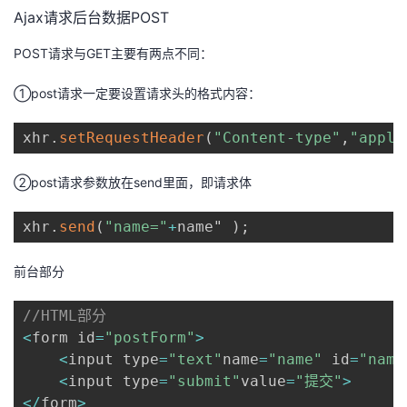
Ajax请求后台数据POST
POST请求与GET主要有两点不同：
①post请求一定要设置请求头的格式内容：
xhr
.
setRequestHeader
(
"Content-type"
,
"appli
②post请求参数放在send里面，即请求体
xhr
.
send
(
"name="
+
name" 
)
;
前台部分
//HTML部分
<
form id
=
"postForm"
>
<
input type
=
"text"
name
=
"name"
 id
=
"name
<
input type
=
"submit"
value
=
"提交"
>
<
/
form
>