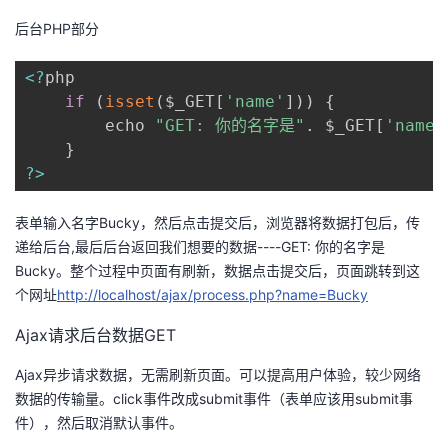
后台PHP部分
<
?
php

if
(
isset
(
$_GET
[
'name'
]
)
)
{
   		echo 
"GET: 你的名字是"
.
 $_GET
[
'name'
}
?
>
表单输入名字Bucky，然后点击提交后，浏览器将数据打包后，传
递给后台,最后后台返回我们想要的数据----GET: 你的名字是
Bucky。整个过程中页面有刷新，数据点击提交后，页面跳转到这
个网址
http://localhost/ajax/process.php?name=Bucky
Ajax请求后台数据GET
Ajax异步请求数据，无需刷新页面。可以提高用户体验，较少网络
数据的传输量。click事件改成submit事件（表单应该用submit事
件），然后取消默认事件。