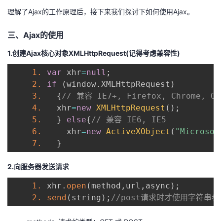
我
注
的
开
理解了Ajax的工作原理后，接下来我们探讨下如何使用Ajax。
的
三、Ajax的使用
Programs
发
1.创建Ajax核心对象XMLHttpRequest(记得考虑兼容性)
支
者
1.
var
 xhr
=
null
;
持
学
2.
if
(
window
.
XMLHttpRequest
)
3.
{
// 兼容 IE7+, Firefox, Chrome, Op
我
堂
4.
   xhr
=
new
XMLHttpRequest
(
)
;
5.
}
else
{
// 兼容 IE6, IE5 
的
我
6.
     xhr
=
new
ActiveXObject
(
"Microsof
我
7.
}
技
的
的
我
2.向服务器发送请求
术
云
课
的
我
1.
 xhr
.
open
(
method
,
url
,
async
)
;
2.
send
(
string
)
;
//post请求时才使用字符串
支
声
程
认
的
我