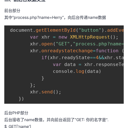
前台部分
其中“process.php?name=Herry”，向后台传递name数据
 document
.
getElementById
(
"button"
)
.
addEven
var
 xhr 
=
new
XMLHttpRequest
(
)
;
        xhr
.
open
(
"GET"
,
"process.php?name=H
        xhr
.
onreadystatechange
=
function
(
)
if
(
xhr
.
readyState
==
4
&&
xhr
.
stat
var
 data 
=
 xhr
.
responseTex
                console
.
log
(
data
)
}
}
;
        xhr
.
send
(
)
;
}
)
后台PHP部分
后台接收了name数值，并向前台返回了"GET: 你的名字是".
$_GET['name']