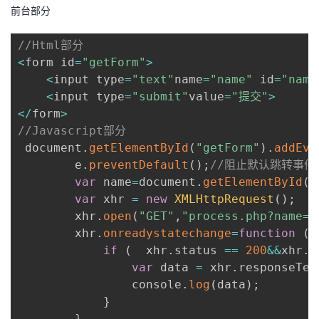
前台部分
//Html部分
<
form id
=
"getForm"
>
<
input type
=
"text"
name
=
"name"
 id
=
"name
<
input type
=
"submit"
value
=
"提交"
>
<
/
form
>
//Javascript部分
 document
.
getElementById
(
"getForm"
)
.
addEve
        e
.
preventDefault
(
)
;
//阻止默认跳转事件
var
 name
=
document
.
getElementById
(
"
var
 xhr 
=
new
XMLHttpRequest
(
)
;
        xhr
.
open
(
"GET"
,
"process.php?name="
        xhr
.
onreadystatechange
=
function
(
)
if
(
  xhr
.
status 
==
200
&&
xhr
.
r
var
 data 
=
 xhr
.
responseTex
                console
.
log
(
data
)
;
}
}