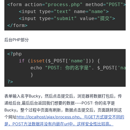
<
form action
=
"process.php"
 method
=
"POST"
>
<
input type
=
"text"
 name
=
"name"
>
<
input type
=
"submit"
 value
=
"提交"
>
<
/
form
>
后台PHP部分
<
?
php

if
(
isset
(
$_POST
[
'name'
]
)
)
{
       	echo 
"POST: 你的名字是"
.
 $_POST
[
'nam
}
?
>
表单输入名字Bucky，然后点击提交后，浏览器将数据打包后，传
递给后台,最后后台返回我们想要的数据----POST: 你的名字是
Bucky。整个过程中页面有刷新，数据点击提交后，页面跳转到这
个网址
http://localhost/ajax/process.php。与GET方式提交不同的
是，POST方法数据并没有内嵌在url中，这样安全性比较高。