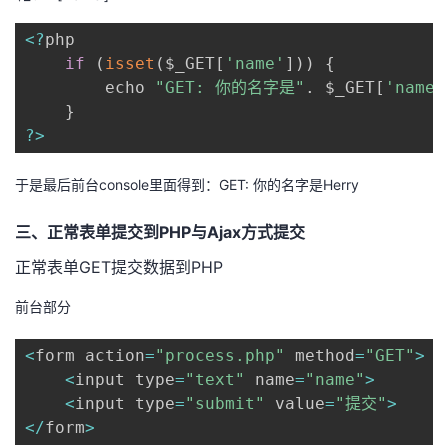
<
?
php 

if
(
isset
(
$_GET
[
'name'
]
)
)
{
   		echo 
"GET: 你的名字是"
.
 $_GET
[
'name'
}
?
>
于是最后前台console里面得到：GET: 你的名字是Herry
三、正常表单提交到PHP与Ajax方式提交
正常表单GET提交数据到PHP
前台部分
<
form action
=
"process.php"
 method
=
"GET"
>
<
input type
=
"text"
 name
=
"name"
>
<
input type
=
"submit"
 value
=
"提交"
>
<
/
form
>