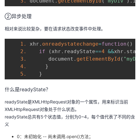
3.
 document
.
getElementById
(
"myDiv"
)
.
in
②异步处理
相对来说比较复杂，要在请求状态改变事件中处理。
1.
 xhr
.
onreadystatechange
=
function
(
)
2.
if
(
xhr
.
readyState
==
4
&&
xhr
.
stat
3.
       document
.
getElementById
(
"myDi
4.
}
5.
}
什么是readyState？
readyState是XMLHttpRequest对象的一个属性，用来标识当前
XMLHttpRequest对象处于什么状态。
readyState总共有5个状态值，分别为0~4，每个值代表了不同的含
义
0：未初始化 -- 尚未调用.open()方法；