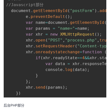
//Javascript部分
  document
.
getElementById
(
"postForm"
)
.
addE
        e
.
preventDefault
(
)
;
var
 name
=
document
.
getElementById
(
"
var
 params 
=
"name="
+
name
;
var
 xhr 
=
new
XMLHttpRequest
(
)
;
        xhr
.
open
(
"POST"
,
"process.php"
,
true
        xhr
.
setRequestHeader
(
"Content-type
        xhr
.
onreadystatechange
=
function
(
)
if
(
xhr
.
readyState
==
4
&&
xhr
.
stat
var
 data 
=
 xhr
.
responseTex
                console
.
log
(
data
)
;
}
}
;
        xhr
.
send
(
params
)
;
}
)
后台PHP部分