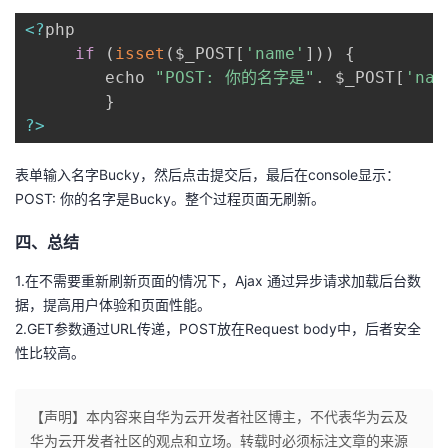
<
?
php

if
(
isset
(
$_POST
[
'name'
]
)
)
{
        echo 
"POST: 你的名字是"
.
 $_POST
[
'nam
}
?
>
表单输入名字Bucky，然后点击提交后，最后在console显示：
POST: 你的名字是Bucky。整个过程页面无刷新。
四、总结
1.在不需要重新刷新页面的情况下，Ajax 通过异步请求加载后台数
据，提高用户体验和页面性能。
2.GET参数通过URL传递，POST放在Request body中，后者安全
性比较高。
【声明】本内容来自华为云开发者社区博主，不代表华为云及
华为云开发者社区的观点和立场。转载时必须标注文章的来源