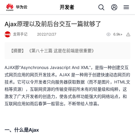
开发者
返
Ajax原理以及前后台交互一篇就够了
回
龙哥手记
2022/12/27
6.9k+
举
报
【摘要】 《第八十三篇 这是在前端是很重要》
AJAX即“Asynchronous Javascript And XML”，是指一种创建交互
个
式网页应用的网页开发技术。AJAX 是一种用于创建快速动态网页的
技术。它可以令开发者只向服务器获取数据（而不是图片，HTML文
我
人
档等资源），互联网资源的传输变得前所未有的轻量级和纯粹，这
激发了广大开发者的创造力，使各式各样功能强大的网络站点，和
的
主
互联网应用如雨后春笋一般冒出，不断带给人惊喜。
开
页
一、什么是Ajax
发