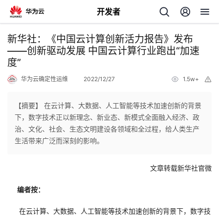
开发者
返
新华社：《中国云计算创新活力报告》发布
回
——创新驱动发展 中国云计算行业跑出“加速
度”
华为云确定性运维
2022/12/27
1.5w+
举
报
【摘要】 在云计算、大数据、人工智能等技术加速创新的背景
个
下，数字技术正以新理念、新业态、新模式全面融入经济、政
治、文化、社会、生态文明建设各领域和全过程，给人类生产
我
人
生活带来广泛而深刻的影响。
我
的
主
文章转载新华社官微
我
的
开
页
编者按：
我
的
在云计算、大数据、人工智能等技术加速创新的背景下，数字技
开
发