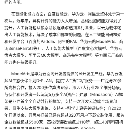
样的应用。
在智能化能力方面，百度智能云、华为云、阿里云整体处于第一
梯队。近年来，异构计算的能力大大增强，基础设施的能力得到了
提升，人工智能也从摸索阶段逐渐渗透到各行各业，以云为载体输
出人工智能技术，解决了成本和部署的问题。在人工智能自研框架
和开发平台（百度的Paddle、阿里的PAI、华为云的ModelArts、商
汤SenseParrots等）、人工智能大模型（百度文心大模型、华为云
盘古大模型，阿里云M6大模型、商汤书生大模型）等方面云厂商的
能力也在持续提升。
ModelArts是华为云面向开发者提供的AI开发生产线。华为云发
起AI生态伙伴计划D-PLAN，提供“人”“货”“场”服务——广泛与70多
所高校合作，投入200多位算法专家，深入7大行业25个细分场景，
与伙伴和开发者一起沉淀5万多个AI资产；昇思（Mindspore）AI框
架是业界首个全自动并行的框架，支持一次开发云边端全场景部
署、原生支持大模型训练、支持AI+科学计算等关键特性；自2020
年开源以来，昇思AI框架已经有超过320万用户下载安装使用，服务
企业数量超过5500家，高校授课数量超过110所，超过40所科研机
构选择昇思进行科研创新，社区贡献者超过8000位。