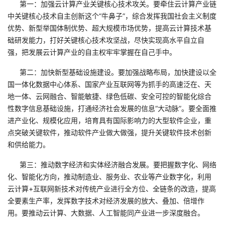
第一：加强云计算产业关键核心技术攻关。要牵住云计算产业链
中关键核心技术自主创新这个“牛鼻子”，综合发挥我国社会主义制度
优势、新型举国体制优势、超大规模市场优势，提高云计算技术基
础研发能力，打好关键核心技术攻坚战，尽快实现高水平自立自
强，把发展云计算产业的自主权牢牢掌握在自己手中。
第二：加快新型基础设施建设。要加强战略布局，加快建设以全
国一体化数据中心体系、国家产业互联网等为抓手的高速泛在、天
地一体、云网融合、智能敏捷、绿色低碳、安全可控的智能化综合
性数字信息基础设施，打通经济社会发展的信息“大动脉”。要全面推
进产业化、规模化应用，培育具有国际影响力的大型软件企业，重
点突破关键软件，推动软件产业做大做强，提升关键软件技术创新
和供给能力。
第三：推动数字经济和实体经济融合发展。要把握数字化、网络
化、智能化方向，推动制造业、服务业、农业等产业数字化，利用
云计算+互联网新技术对传统产业进行全方位、全链条的改造，提高
全要素生产率，发挥数字技术对经济发展的放大、叠加、倍增作
用。要推动云计算、大数据、人工智能同产业进一步深度融合。