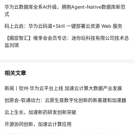
华为云数据库全系AI升级，拥抱Agent-Native数据库新范
式
码上云启：华为云码道+Skill 一键部署云资源 Web 服务
【圈层智汇】维享会会员专访：迷你玩科技有限公司技术总
监刘琪
相关文章
新闻丨钦州·华为云平台上线 加速云计算大数据产业发展
创原会-软通动力：云原生是数字化创新的新基建和加速器
云上生长，加速新药研发创新突破
开源协同创新，加速云计算应用