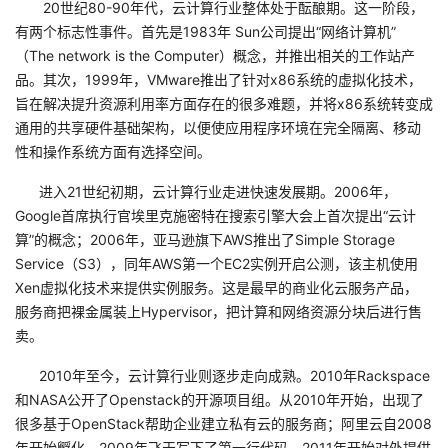
20世纪80-90年代，云计算行业整体处于酝酿期。这一阶段，
议
注
验
收
有两个标志性事件。首先是1983年 Sun公司提出“网络计算机”
（The network is the Computer）概念，并推出相关的工作站产
藏
品。其次，1999年，VMware推出了针对x86系统的虚拟化技术，
旨在解决提升资源利用率方面存在的很多难题，并将x86系统转变成
通用的共享硬件基础架构，以便使应用程序环境在完全隔离、移动
性和操作系统方面有选择空间。
进入21世纪初期，云计算行业走进快速发展期。2006年，
Google首席执行官埃里克施密特在搜索引擎大会上首次提出“云计
算”的概念；2006年，亚马逊旗下AWS推出了Simple Storage
Service（S3），同年AWS第一个EC2实例开启公测，该主机使用
Xen虚拟化技术来提供实例服务。这是最早的商业化云服务产品，
服务商把裸金属装上Hypervisor，把计算和网络资源分块后进行售
卖。
2010年至今，云计算行业则逐步走向成熟。2010年Rackspace
和NASA公开了Openstack的开源项目组。从2010年开始，出现了
很多基于OpenStack帮助企业建立私有云的服务商；阿里云自2008
年开始孵化，2009年飞天写下了第一行代码，2011年开始对外提供