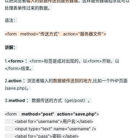
以把浏览者
输入的数据传送到服务器端
，这样服务器端程序就可以
处理表单传过来的数据。
者
语法：
我
<form method="传送方式" action="服务器文件">
的
我
讲解：
博
的
我
1.
<form> ：
<form>标签是成对出现的，以<form>开始，以
</form>结束。
客
论
的
我
2.
action
：
浏览者输入的
数据被传送到的地方
,比如一个PHP页面
坛
圈
的
我
(save.php)。
子
直
的
我
3.
method
：
数据传送的方式（get/post）。
<form
method="post" action="save.php"
>
我
播
活
的
<label for="username">用户名:</label>
<input type="text" name="username" />
我
动
关
的
<label for="pass">密码:</label>