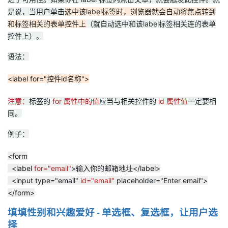
是说，当用户单击
选中该label标签时，浏览器就会自动将焦点转到
和标签相关的表单控件上
（就自动选中和该label标签相关连的表单
控件上）。
语法：
<label for="控件id名称">
注意：
标签的
for 属性中的值
应当与相关控件的
id 属性值
一定要相
同。
例子：
<form
<label
for="email"
>输入你的邮箱地址</label>
<input type="email"
id="email"
placeholder="Enter email">
</form>
填填性别和兴趣爱好
单选框、复选框，让用户选
-
择