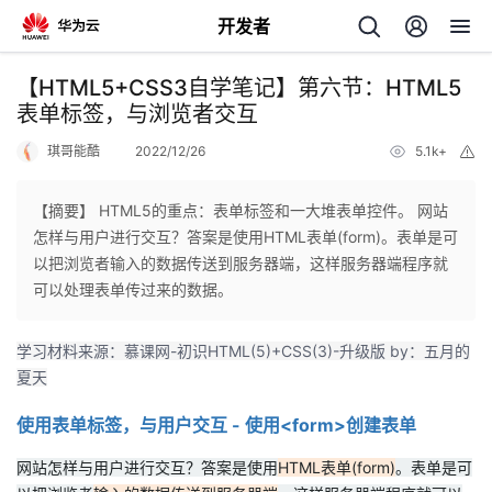
开发者
返
【HTML5+CSS3自学笔记】第六节：HTML5
回
表单标签，与浏览者交互
琪哥能酷
2022/12/26
5.1k+
举
报
【摘要】 HTML5的重点：表单标签和一大堆表单控件。 网站
怎样与用户进行交互？答案是使用HTML表单(form)。表单是可
个
以把浏览者输入的数据传送到服务器端，这样服务器端程序就
可以处理表单传过来的数据。
我
人
学习材料来源：慕课网-初识HTML(5)+CSS(3)-升级版 by：五月的
的
主
夏天
开
页
使用表单标签，与用户交互 - 使用<form>创建表单
网站怎样与用户进行交互？答案是使用
HTML表单(form)
。表单是可
发