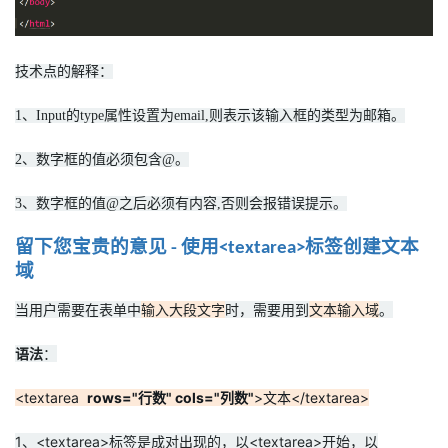
技术点的解释：
1、Input的type属性设置为email,则表示该输入框的类型为邮箱。
2、数字框的值必须包含@。
3、数字框的值@之后必须有内容,否则会报错误提示。
留下您宝贵的意见
使用
标签创建文本
-
<textarea>
域
当用户需要在表单中
输入大段文字
时，需要用到
文本输入域
。
语法
：
<textarea
rows="行数" cols="列数"
>文本</textarea>
1、<textarea>标签是成对出现的，以<textarea>开始，以