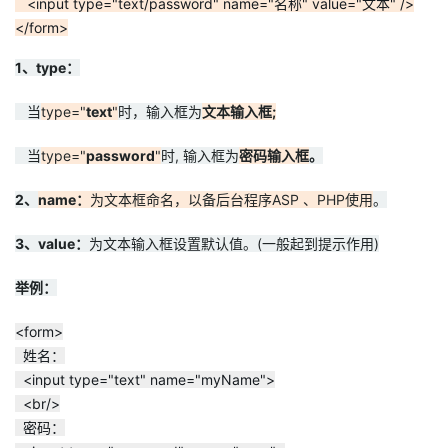
<input type="text/password" name="名称" value="文本" />
持
建
证
实
的
</form>
议
验
收
1、type：
藏
当
type="
text
"
时，输入框为
文本输入框;
当
type="
password
"
时, 输入框为
密码输入框
。
2、
name：
为文本框命名，以备后台程序ASP 、PHP使用
。
3、value：
为文本输入框设置默认值。(一般起到提示作用)
举例：
<form>
姓名：
<input type="text" name="myName">
<br/>
密码：