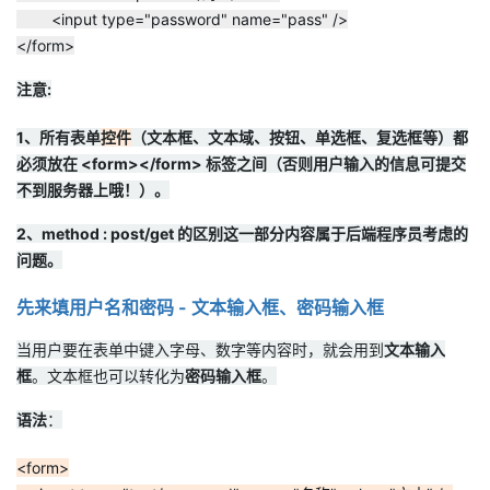
<input type="password" name="pass" />
我
注
的
开
</form>
的
Programs
发
注意:
支
者
1、所有表单
控件
（文本框、文本域、按钮、单选框、复选框等）都
必须放在 <form></form> 标签之间（否则用户输入的信息可提交
持
学
不到服务器上哦！）。
2、method : post/get 的区别这一部分内容属于后端程序员考虑的
我
堂
问题。
的
我
我
先来填用户名和密码 - 文本输入框、密码输入框
技
的
的
我
当用户要在表单中键入字母、数字等内容时，就会用到
文本输入
框
。文本框也可以转化为
密码输入框
。
术
云
课
的
我
语法
：
支
声
程
认
的
我
<form>