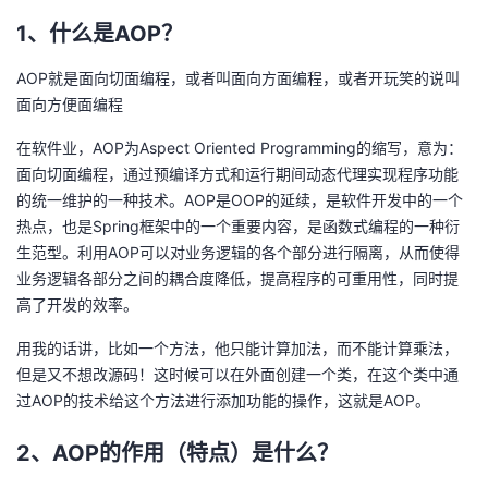
1、什么是AOP？
的
Programs
发
者
AOP就是面向切面编程，或者叫面向方面编程，或者开玩笑的说叫
支
者
我
面向方便面编程
持
学
的
我
在软件业，AOP为Aspect Oriented Programming的缩写，意为：
面向切面编程，通过预编译方式和运行期间动态代理实现程序功能
我
堂
博
的
我
的统一维护的一种技术。AOP是OOP的延续，是软件开发中的一个
热点，也是Spring框架中的一个重要内容，是函数式编程的一种衍
的
我
客
论
的
我
我
生范型。利用AOP可以对业务逻辑的各个部分进行隔离，从而使得
业务逻辑各部分之间的耦合度降低，提高程序的可重用性，同时提
技
的
坛
圈
的
我
的
我
高了开发的效率。
用我的话讲，比如一个方法，他只能计算加法，而不能计算乘法，
术
云
子
直
的
我
课
的
我
但是又不想改源码！这时候可以在外面创建一个类，在这个类中通
过AOP的技术给这个方法进行添加功能的操作，这就是AOP。
支
声
播
活
的
程
认
的
我
2、AOP的作用（特点）是什么？
持
建
动
关
证
实
的