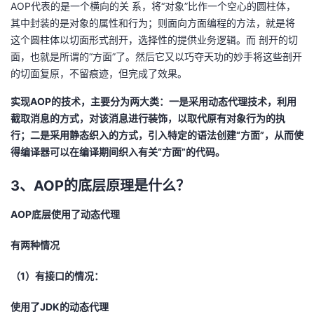
AOP代表的是一个横向的关 系，将“对象”比作一个空心的圆柱体，
议
注
验
收
其中封装的是对象的属性和行为；则面向方面编程的方法，就是将
这个圆柱体以切面形式剖开，选择性的提供业务逻辑。而 剖开的切
藏
面，也就是所谓的“方面”了。然后它又以巧夺天功的妙手将这些剖开
的切面复原，不留痕迹，但完成了效果。
实现AOP的技术，主要分为两大类：一是采用动态代理技术，利用
截取消息的方式，对该消息进行装饰，以取代原有对象行为的执
行；二是采用静态织入的方式，引入特定的语法创建“方面”，从而使
得编译器可以在编译期间织入有关“方面”的代码。
3、AOP的底层原理是什么？
AOP底层使用了动态代理
有两种情况
（1）有接口的情况：
使用了JDK的动态代理