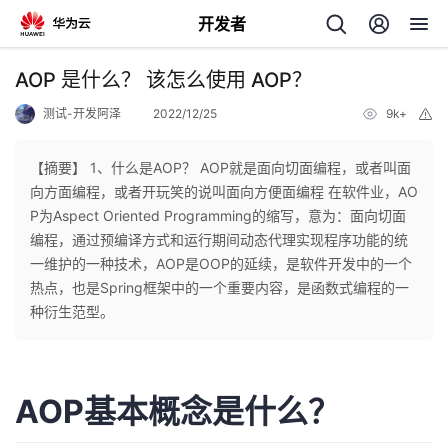
开发者
返
AOP 是什么？ 该怎么使用 AOP？
回
测试-开发阿泽
2022/12/25
9k+
举
报
【摘要】 1、什么是AOP？ AOP就是面向切面编程，或者叫面
向方面编程，或者开玩笑的说叫面向方便面编程 在软件业，AO
P为Aspect Oriented Programming的缩写，意为：面向切面
个
编程，通过预编译方式和运行期间动态代理实现程序功能的统
一维护的一种技术，AOP是OOP的延续，是软件开发中的一个
我
人
热点，也是Spring框架中的一个重要内容，是函数式编程的一
种衍生范型。
我
的
主
我
的
开
页
AOP基本概念是什么？
我
的
开
发