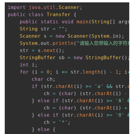
import
java
.
util
.
Scanner
;
public
class
Transfer
{
public
static
void
main
(
String
[
]
 args
)
String
 str 
=
""
;
Scanner
 s 
=
new
Scanner
(
System
.
in
)
;
System
.
out
.
println
(
"请输入您想输入的字符串
    str 
=
 s
.
next
(
)
;
StringBuffer
 sb 
=
new
StringBuffer
(
)
;
int
 i
;
for
(
i 
=
0
;
 i 
<=
 str
.
length
(
)
-
1
;
 i
++
char
 ch
;
if
(
str
.
charAt
(
i
)
>=
'a'
&&
 str
.
ch
            ch 
=
(
char
)
(
str
.
charAt
(
i
)
-
3
}
else
if
(
str
.
charAt
(
i
)
>=
'A'
&&
            ch 
=
(
char
)
(
str
.
charAt
(
i
)
+
3
}
else
if
(
str
.
charAt
(
i
)
>=
'0'
&&
            ch 
=
'*'
;
}
else
{