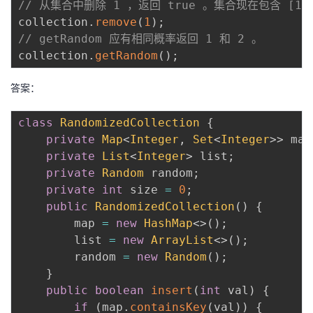
// 从集合中删除 1 ，返回 true 。集合现在包含 [1,2
议
注
验
收
collection
.
remove
(
1
)
;
// getRandom 应有相同概率返回 1 和 2 。 
藏
collection
.
getRandom
(
)
;
答案：
class
RandomizedCollection
{
private
Map
<
Integer
,
Set
<
Integer
>
>
 map
private
List
<
Integer
>
 list
;
private
Random
 random
;
private
int
 size 
=
0
;
public
RandomizedCollection
(
)
{
        map 
=
new
HashMap
<
>
(
)
;
        list 
=
new
ArrayList
<
>
(
)
;
        random 
=
new
Random
(
)
;
}
public
boolean
insert
(
int
 val
)
{
if
(
map
.
containsKey
(
val
)
)
{