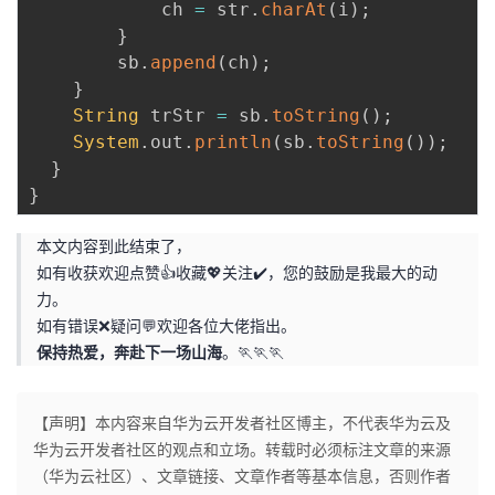
            ch 
=
 str
.
charAt
(
i
)
;
}
        sb
.
append
(
ch
)
;
}
String
 trStr 
=
 sb
.
toString
(
)
;
System
.
out
.
println
(
sb
.
toString
(
)
)
;
}
}
本文内容到此结束了，
如有收获欢迎点赞👍收藏💖关注✔️，您的鼓励是我最大的动
力。
如有错误❌疑问💬欢迎各位大佬指出。
保持热爱，奔赴下一场山海
。🏃🏃🏃
【声明】本内容来自华为云开发者社区博主，不代表华为云及
华为云开发者社区的观点和立场。转载时必须标注文章的来源
（华为云社区）、文章链接、文章作者等基本信息，否则作者