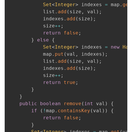
Set
<
Integer
>
 indexes 
=
 map
.
get
            list
.
add
(
size
,
 val
)
;
            indexes
.
add
(
size
)
;
            size
++
;
return
false
;
}
else
{
Set
<
Integer
>
 indexes 
=
new
Has
            map
.
put
(
val
,
 indexes
)
;
            list
.
add
(
size
,
 val
)
;
            indexes
.
add
(
size
)
;
            size
++
;
return
true
;
}
}
public
boolean
remove
(
int
 val
)
{
if
(
!
map
.
containsKey
(
val
)
)
{
return
false
;
}
Set
<
Integer
>
 indexes 
=
 map
.
get
(
val