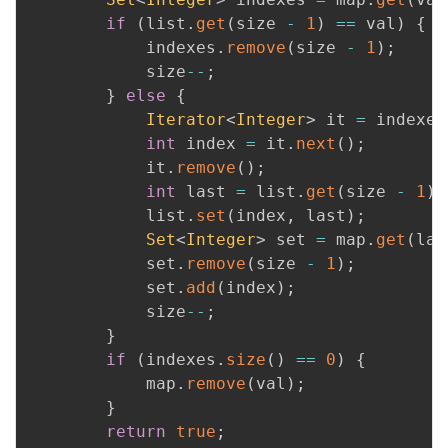
if
(
list
.
get
(
size 
-
1
)
==
 val
)
{
            indexes
.
remove
(
size 
-
1
)
;
            size
--
;
}
else
{
Iterator
<
Integer
>
 it 
=
 indexes
int
 index 
=
 it
.
next
(
)
;
            it
.
remove
(
)
;
int
 last 
=
 list
.
get
(
size 
-
1
)
;
            list
.
set
(
index
,
 last
)
;
Set
<
Integer
>
 set 
=
 map
.
get
(
las
            set
.
remove
(
size 
-
1
)
;
            set
.
add
(
index
)
;
            size
--
;
}
if
(
indexes
.
size
(
)
==
0
)
{
            map
.
remove
(
val
)
;
}
return
true
;