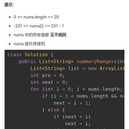
提示：
0 <= nums.length <= 20
-231 <= nums[i] <= 231 - 1
nums 中的所有值都
互不相同
nums 按升序排列
class
Solution
{
public
List
<
String
>
summaryRanges
(
int
[
List
<
String
>
 list 
=
new
ArrayList
<
int
 pre 
=
0
;
int
 next 
=
0
;
for
(
int
 i 
=
0
;
 i 
<
 nums
.
length
;
 i
if
(
i 
+
1
<
 nums
.
length 
&&
 num
                next 
=
 i 
+
1
;
}
else
{
if
(
next 
<
 i
)
                    next 
=
 i
;