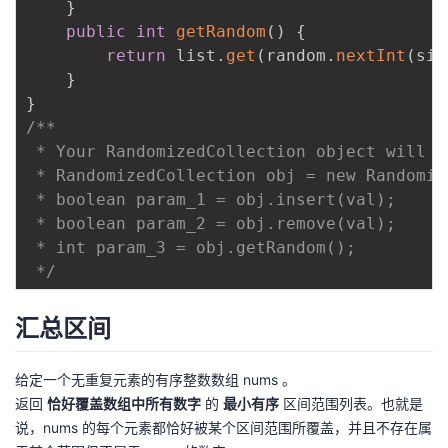
}
public
int
getRandom
(
)
{
return
 list
.
get
(
random
.
nextInt
(
siz
}
}
/**

 * Your RandomizedCollection object will b
 * RandomizedCollection obj = new Randomiz
 * boolean param_1 = obj.insert(val);

 * boolean param_2 = obj.remove(val);

 * int param_3 = obj.getRandom();

 */
汇总区间
给定一个无重复元素的有序整数数组 nums 。
返回
恰好覆盖数组中所有数字
的
最小有序
区间范围列表。也就是
说，nums 的每个元素都恰好被某个区间范围所覆盖，并且不存在属