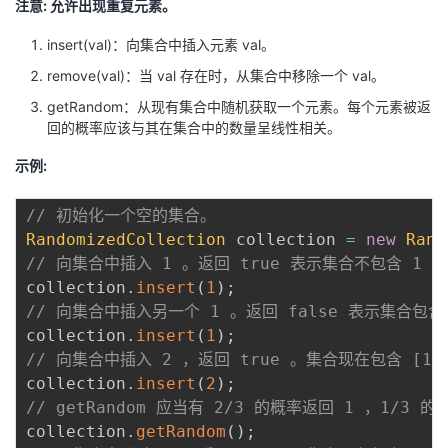
注意: 允许出现重复元素。
的
Programs
发
者
insert(val)：向集合中插入元素 val。
remove(val)：当 val 存在时，从集合中移除一个 val。
支
者
我
getRandom：从现有集合中随机获取一个元素。每个元素被返
回的概率应该与其在集合中的数量呈线性相关。
持
学
的
我
示例:
我
堂
博
的
我
// 初始化一个空的集合。 
的
我
客
论
的
我
我
RandomizedCollection
 collection 
=
new
Rand
// 向集合中插入 1 。返回 true 表示集合不包含 1 。
技
的
坛
圈
的
我
的
我
collection
.
insert
(
1
)
;
// 向集合中插入另一个 1 。返回 false 表示集合包含 
术
云
子
直
的
我
课
的
我
collection
.
insert
(
1
)
;
// 向集合中插入 2 ，返回 true 。集合现在包含 [1,1
支
声
播
活
的
程
认
的
我
collection
.
insert
(
2
)
;
// getRandom 应当有 2/3 的概率返回 1 ，1/3 的
持
建
动
关
证
实
的
collection
.
getRandom
(
)
;