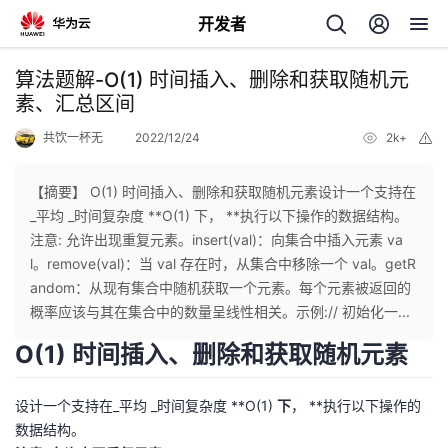
开发者
返
算法题解-O(1) 时间插入、删除和获取随机元
回
素、汇总区间
共饮一杯无
2022/12/24
2k+
举
报
【摘要】 O(1) 时间插入、删除和获取随机元素设计一个支持在
_平均 _时间复杂度 **O(1) 下， **执行以下操作的数据结构。
个
注意: 允许出现重复元素。insert(val)：向集合中插入元素 va
l。remove(val)：当 val 存在时，从集合中移除一个 val。getR
我
人
andom：从现有集合中随机获取一个元素。每个元素被返回的
概率应该与其在集合中的数量呈线性相关。示例:// 初始化一...
我
的
主
O(1) 时间插入、删除和获取随机元素
我
的
开
页
设计一个支持在_平均 _时间复杂度 **O(1)
下
， **执行以下操作的
我
数据结构。
的
开
发