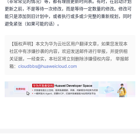
（非常常见的情况）等，都有理由更新时间表。有时，在启动计划
我
注
的
开
更新之前，不是等待一次修改，而是等待一定数量的修改。修改可
能只是添加到旧计划中，或者执行或多或少完整的重新规划，同时
的
Programs
发
避免紧张（如果可能的话）。
支
者
【版权声明】本文为华为云社区用户翻译文章，如果您发现本
社区中有涉嫌抄袭的内容，欢迎发送邮件进行举报，并提供相
持
学
关证据，一经查实，本社区将立刻删除涉嫌侵权内容， 举报邮
箱：
cloudbbs@huaweicloud.com
我
堂
的
我
我
技
的
的
我
术
云
课
的
我
支
声
程
认
的
我