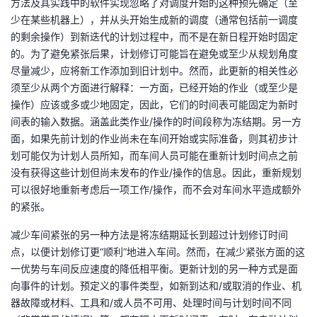
方法及其实践中的软件实现忽略了对调度开始的这种预先确定（至
少在某些机器上），并从头开始生成新的调度（通常包括前一调度
者
的剩余操作）到新迭代的计划过程中，而不是在新日程开始时固定
的。为了避免紧张后果，计划修订可能旨在避免或至少从规划角度
我
尽量减少，应将新工作添加到旧计划中。然而，此更新的相关性必
须至少从两个方面进行解释：一方面，已经开始的作业（或至少是
的
我
操作）应该或多或少地固定，因此，它们的时间表可能固定为新时
间表的输入数据。涵盖此类作业
/
操作的时间段称为冻结期。另一方
博
的
我
面，如果先前计划的作业尚未在车间开始或实际准备，则其初步计
划可能仅为计划人员所知，而车间人员可能在重新计划时间点之前
客
论
的
我
没有获得这些计划但尚未发布的作业
/
操作的信息。因此，重新规划
可以很好地重新考虑后一项工作
/
操作，而不会对车间水平造成额外
坛
圈
的
我
的紧张。
子
直
的
我
减少车间紧张的另一种方法是将冻结期延长到超过计划修订时间
点，以便计划修订更“顺利”地进入车间。然而，在减少紧张方面的这
我
播
活
的
一优势与车间反应速度的降低相平衡。更新计划的另一种方式是面
向事件的计划。预定义的事件类型，如新到达和
/
或取消的作业、机
我
动
关
的
器故障或材料、工具和
/
或人员不可用、处理时间与计划时间不同