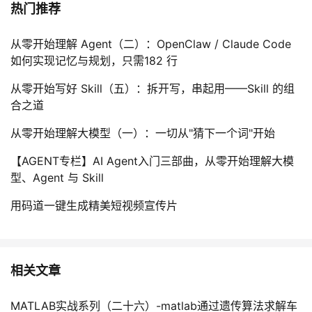
持
建
热门推荐
证
实
的
议
验
收
从零开始理解 Agent（二）：OpenClaw / Claude Code
如何实现记忆与规划，只需182 行
藏
从零开始写好 Skill（五）：拆开写，串起用——Skill 的组
合之道
从零开始理解大模型（一）：一切从"猜下一个词"开始
【AGENT专栏】AI Agent入门三部曲，从零开始理解大模
型、Agent 与 Skill
用码道一键生成精美短视频宣传片
相关文章
MATLAB实战系列（二十六）-matlab通过遗传算法求解车