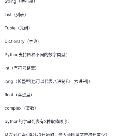
String（字符串）
议
注
验
收
List（列表）
藏
Tuple（元组）
Dictionary（字典)
Python支持四种不同的数字类型：
int（有符号整型）
long（长整型[也可以代表八进制和十六进制]）
float（浮点型）
complex（复数）
python的字串列表有2种取值顺序:
从左到右索引默认0开始的，最大范围是字符串长度少1