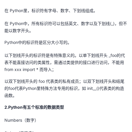
的
Programs
发
者
在 Python里，标识符有字母、数字、下划线组成。
在 Python中，所有标识符可以包括英文、数字以及下划线(_)，但不
支
者
我
能以数字开头。
持
学
的
我
Python中的标识符是区分大小写的。
我
堂
博
的
我
以下划线开头的标识符是有特殊意义的。以单下划线开头 _foo的代
表不能直接访问的类属性，需通过类提供的接口进行访问，不能用
的
我
客
论
的
我
我
from xxx import * 而导入；
技
的
以双下划线开头的 foo 代表类的私有成员；以双下划线开头和结尾
坛
圈
的
我
的
我
的foo代表Python里特殊方法专用的标识，如 init__()代表类的构造
术
云
函数。
子
直
的
我
课
的
我
2.Python有五个标准的数据类型
支
声
播
活
的
程
认
的
我
Numbers（数字）
持
建
动
关
证
实
的