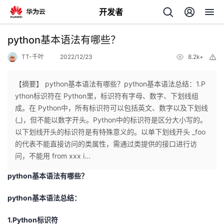
开发者
返
python基本语法有哪些？
回
TT-千叶
2022/12/23
8.2k+
举
报
【摘要】 python基本语法有哪些？python基本语法总结：1.P
ython标识符在 Python里，标识符有字母、数字、下划线组
成。在 Python中，所有标识符可以包括英文、数字以及下划线
个
(_)，但不能以数字开头。Python中的标识符是区分大小写的。
以下划线开头的标识符是有特殊意义的。以单下划线开头 _foo
我
人
的代表不能直接访问的类属性，需通过类提供的接口进行访
问，不能用 from xxx i...
我
的
主
python基本语法有哪些？
我
的
开
页
python基本语法总结：
我
的
开
发
1.Python标识符