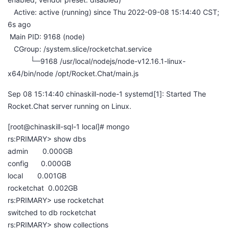
持
建
证
实
的
Active: active (running) since Thu 2022-09-08 15:14:40 CST;
6s ago
议
验
收
Main PID: 9168 (node)
CGroup: /system.slice/rocketchat.service
藏
└─9168 /usr/local/nodejs/node-v12.16.1-linux-
x64/bin/node /opt/Rocket.Chat/main.js
Sep 08 15:14:40 chinaskill-node-1 systemd[1]: Started The
Rocket.Chat server running on Linux.
[root@chinaskill-sql-1 local]# mongo
rs:PRIMARY> show dbs
admin 0.000GB
config 0.000GB
local 0.001GB
rocketchat 0.002GB
rs:PRIMARY> use rocketchat
switched to db rocketchat
rs:PRIMARY> show collections