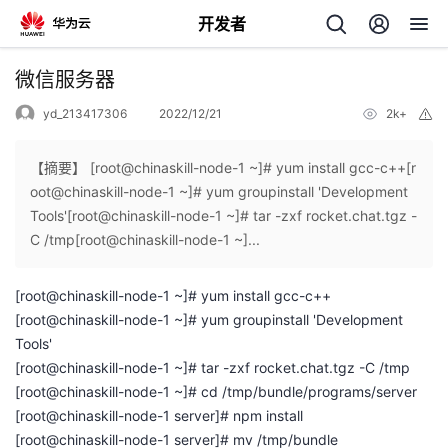
开发者
返
微信服务器
回
yd_213417306
2022/12/21
2k+
举
报
【摘要】 [root@chinaskill-node-1 ~]# yum install gcc-c++[r
oot@chinaskill-node-1 ~]# yum groupinstall 'Development
Tools'[root@chinaskill-node-1 ~]# tar -zxf rocket.chat.tgz -
个
C /tmp[root@chinaskill-node-1 ~]...
我
人
[root@chinaskill-node-1 ~]# yum install gcc-c++
[root@chinaskill-node-1 ~]# yum groupinstall 'Development
的
主
Tools'
[root@chinaskill-node-1 ~]# tar -zxf rocket.chat.tgz -C /tmp
开
页
[root@chinaskill-node-1 ~]# cd /tmp/bundle/programs/server
[root@chinaskill-node-1 server]# npm install
发
[root@chinaskill-node-1 server]# mv /tmp/bundle