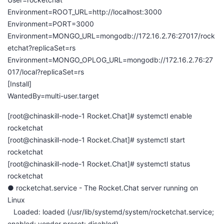
我
注
的
开
Environment=ROOT_URL=http://localhost:3000
Environment=PORT=3000
的
Programs
发
Environment=MONGO_URL=mongodb://172.16.2.76:27017/rock
etchat?replicaSet=rs
支
Environment=MONGO_OPLOG_URL=mongodb://172.16.2.76:27
者
017/local?replicaSet=rs
持
[Install]
学
WantedBy=multi-user.target
我
堂
[root@chinaskill-node-1 Rocket.Chat]# systemctl enable
rocketchat
的
我
我
[root@chinaskill-node-1 Rocket.Chat]# systemctl start
rocketchat
技
的
的
我
[root@chinaskill-node-1 Rocket.Chat]# systemctl status
rocketchat
术
云
课
的
我
● rocketchat.service - The Rocket.Chat server running on
Linux
支
声
程
认
的
我
Loaded: loaded (/usr/lib/systemd/system/rocketchat.service;
enabled; vendor preset: disabled)