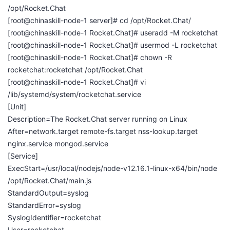
/opt/Rocket.Chat
者
[root@chinaskill-node-1 server]# cd /opt/Rocket.Chat/
[root@chinaskill-node-1 Rocket.Chat]# useradd -M rocketchat
我
[root@chinaskill-node-1 Rocket.Chat]# usermod -L rocketchat
[root@chinaskill-node-1 Rocket.Chat]# chown -R
的
我
rocketchat:rocketchat /opt/Rocket.Chat
[root@chinaskill-node-1 Rocket.Chat]# vi
博
的
我
/lib/systemd/system/rocketchat.service
[Unit]
客
论
的
我
Description=The Rocket.Chat server running on Linux
After=network.target remote-fs.target nss-lookup.target
坛
圈
的
我
nginx.service mongod.service
[Service]
子
直
的
我
ExecStart=/usr/local/nodejs/node-v12.16.1-linux-x64/bin/node
/opt/Rocket.Chat/main.js
我
播
活
的
StandardOutput=syslog
StandardError=syslog
我
动
关
的
SyslogIdentifier=rocketchat
User=rocketchat