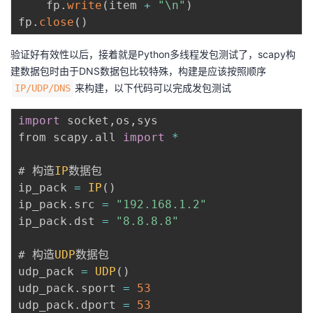
    fp
.
write
(
item 
+
"\n"
)
fp
.
close
(
)
验证好有效性以后，接着就是Python多线程发包测试了，scapy构
建数据包时由于DNS数据包比较特殊，构建是应该按照顺序
来构建，以下代码可以完成发包测试
IP/UDP/DNS
import
 socket
,
os
,
sys

from scapy
.
all 
import
*
# 构造
IP
数据包

ip_pack 
=
IP
(
)
ip_pack
.
src 
=
"192.168.1.2"
ip_pack
.
dst 
=
"8.8.8.8"
# 构造
UDP
数据包

udp_pack 
=
UDP
(
)
udp_pack
.
sport 
=
53
udp_pack
.
dport 
=
53