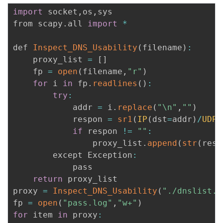
议
注
验
收
import
 socket
,
os
,
sys

from scapy
.
all 
import
*
藏
def 
Inspect_DNS_Usability
(
filename
)
:
    proxy_list 
=
[
]
    fp 
=
open
(
filename
,
"r"
)
for
 i 
in
 fp
.
readlines
(
)
:
try
:
            addr 
=
 i
.
replace
(
"\n"
,
""
)
            respon 
=
sr1
(
IP
(
dst
=
addr
)
/
UDP
(
if
 respon 
!=
""
:
                proxy_list
.
append
(
str
(
resp
        except Exception
:
            pass

return
 proxy_list

proxy 
=
Inspect_DNS_Usability
(
"./dnslist.l
fp 
=
open
(
"pass.log"
,
"w+"
)
for
 item 
in
 proxy
: