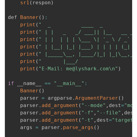
sr1
(
respon
)
def 
Banner
(
)
:
print
(
"  _          ____  _           
print
(
" | |   _   _/ ___|| |__   __ _ 
print
(
" | |  | | | \___ \| '_ \ / _` |
print
(
" | |__| |_| |___) | | | | (_| |
print
(
" |_____\__, |____/|_| |_|\__,_|
print
(
"       |___/                   
print
(
"E-Mail: me@lyshark.com\n"
)
if
 __name__ 
==
"__main__"
:
Banner
(
)
    parser 
=
 argparse
.
ArgumentParser
(
)
    parser
.
add_argument
(
"--mode"
,
dest
=
"mod
    parser
.
add_argument
(
"-f"
,
"--file"
,
dest
    parser
.
add_argument
(
"-t"
,
dest
=
"target"
    args 
=
 parser
.
parse_args
(
)