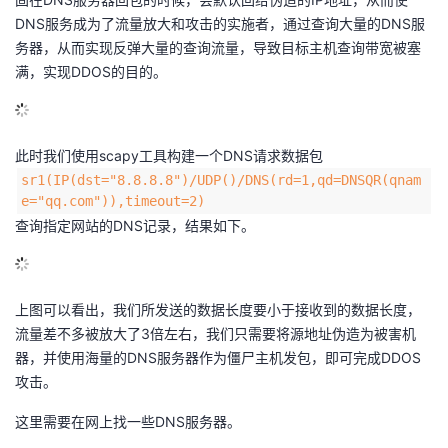
DNS服务成为了流量放大和攻击的实施者，通过查询大量的DNS服
的
Programs
发
者
务器，从而实现反弹大量的查询流量，导致目标主机查询带宽被塞
满，实现DDOS的目的。
支
者
我
持
学
的
我
此时我们使用scapy工具构建一个DNS请求数据包
我
堂
博
的
我
sr1(IP(dst="8.8.8.8")/UDP()/DNS(rd=1,qd=DNSQR(qnam
e="qq.com")),timeout=2)
查询指定网站的DNS记录，结果如下。
的
我
客
论
的
我
我
技
的
坛
圈
的
我
的
我
上图可以看出，我们所发送的数据长度要小于接收到的数据长度，
术
云
子
直
的
我
课
的
我
流量差不多被放大了3倍左右，我们只需要将源地址伪造为被害机
器，并使用海量的DNS服务器作为僵尸主机发包，即可完成DDOS
支
声
播
活
的
程
认
的
我
攻击。
持
建
动
关
这里需要在网上找一些DNS服务器。
证
实
的