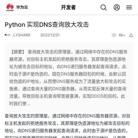
开发者
返
Python 实现DNS查询放大攻击
回
LYSHARK
2022/12/21
6k+
举
报
【摘要】 查询放大攻击的原理是，通过网络中存在的DNS服务
器资源，对目标主机发起的拒绝服务攻击，其原理是伪造源地
址为被攻击目标的地址，向DNS递归服务器发起查询请求，此
个
时由于源IP是伪造的，固在DNS服务器回包的时候，会默认回
给伪造的IP地址，从而使DNS服务成为了流量放大和攻击的实
我
人
施者，通过查询大量的DNS服务器，从而实现反弹大量的查询
流量，导致目标主机查询带宽被塞满，实现DDOS的目的。此
我
的
主
时我们使...
查询放大攻击的原理是，通过网络中存在的DNS服务器资源，对目
我
的
开
页
标主机发起的拒绝服务攻击，其原理是伪造源地址为被攻击目标的
地址，向DNS递归服务器发起查询请求，此时由于源IP是伪造的，
我
的
开
发
固在DNS服务器回包的时候，会默认回给伪造的IP地址，从而使