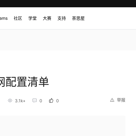
rams
社区
学堂
大赛
支持
茶思屋
 官网配置清单
举报
3.1k+
0
0