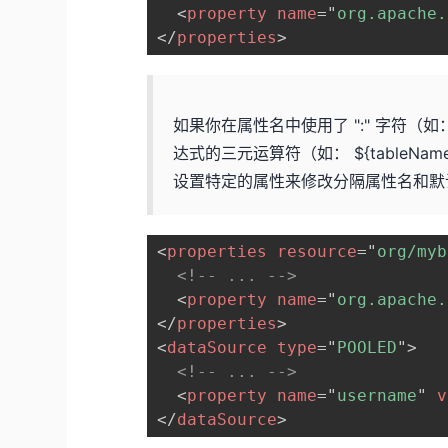
<
property
name
=
"
org.apache.
</
properties
>
如果你在属性名中使用了 ":" 字符（如：d
达式的三元运算符（如： ${tableName != n
设置特定的属性来修改分隔属性名和默
<
properties
resource
=
"
org/myb
<!-- ... -->
<
property
name
=
"
org.apache.
</
properties
>
<
dataSource
type
=
"
POOLED
"
>
<!-- ... -->
<
property
name
=
"
username
"
v
</
dataSource
>