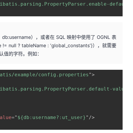
ibatis.parsing.PropertyParser.enable-default
b:username），或者在 SQL 映射中使用了 OGNL 表
ull ? tableName : 'global_constants'}），就需要
认值的字符。例如：
atis/example/config.properties
"
>
ibatis.parsing.PropertyParser.default-value-
alue
=
"
${db:username?:ut_user}
"
/>