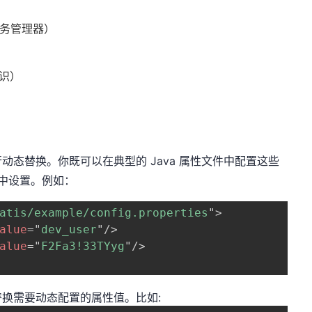
r（事务管理器）
标识）
态替换。你既可以在典型的 Java 属性文件中配置这些
元素中设置。例如：
atis/example/config.properties
"
>
alue
=
"
dev_user
"
/>
alue
=
"
F2Fa3!33TYyg
"
/>
换需要动态配置的属性值。比如: