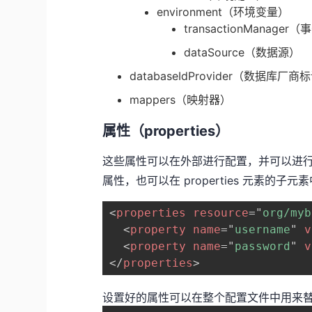
environment（环境变量）
transactionManage
dataSource（数据源）
databaseIdProvider（数据库厂商
mappers（映射器）
属性（properties）
这些属性可以在外部进行配置，并可以进行动
属性，也可以在 properties 元素的子
<
properties
resource
=
"
org/myb
<
property
name
=
"
username
"
v
<
property
name
=
"
password
"
v
</
properties
>
设置好的属性可以在整个配置文件中用来替