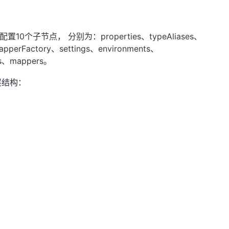
配置10个子节点， 分别为：properties、typeAliases、
rapperFactory、settings、environments、
ers、mappers。
层结构：