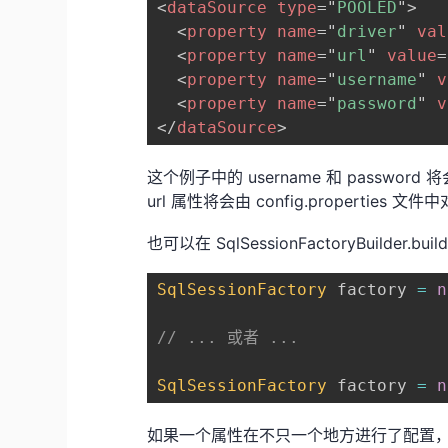
<
dataSource
type
=
"
POOLED
"
>
<
property
name
=
"
driver
"
val
<
property
name
=
"
url
"
value
=
<
property
name
=
"
username
"
v
<
property
name
=
"
password
"
v
</
dataSource
>
这个例子中的 username 和 password 
url 属性将会由 config.propert
也可以在 SqlSessionFactoryBuilder
SqlSessionFactory
 factory 
=
n
// ... 或者 ...
SqlSessionFactory
 factory 
=
n
如果一个属性在不只一个地方进行了配置，那