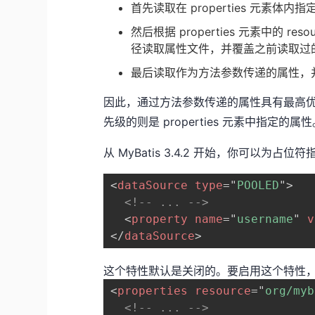
首先读取在 properties 元素体内
然后根据 properties 元素中的 r
径读取属性文件，并覆盖之前读取过
最后读取作为方法参数传递的属性，
因此，通过方法参数传递的属性具有最高优先级
先级的则是 properties 元素中指定的属
从 MyBatis 3.4.2 开始，你可以为
<
dataSource
type
=
"
POOLED
"
>
<!-- ... -->
<
property
name
=
"
username
"
v
</
dataSource
>
这个特性默认是关闭的。要启用这个特性
<
properties
resource
=
"
org/myb
<!-- ... -->