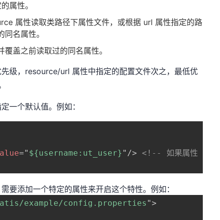
指定的属性。
esource 属性读取类路径下属性文件，或根据 url 属性指定的路
的同名属性。
并覆盖之前读取过的同名属性。
，resource/url 属性中指定的配置文件次之，最低优
性。
占位符指定一个默认值。例如：
alue
=
"
${username:ut_user}
"
/>
<!-- 如果属性 'us
，需要添加一个特定的属性来开启这个特性。例如：
atis/example/config.properties
"
>