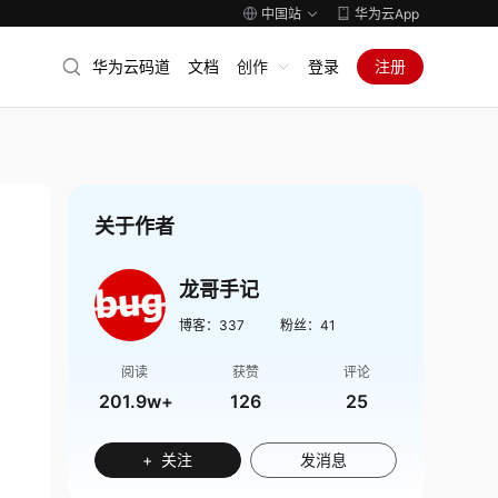
中国站
华为云App
华为云码道
文档
创作
登录
注册
关于作者
龙哥手记
博客：
337
粉丝：
41
阅读
获赞
评论
201.9w+
126
25
+ 关注
发消息