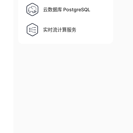
云数据库 PostgreSQL
实时流计算服务
ername' 没有被配置，'username' 属性的值将为 'ut_use