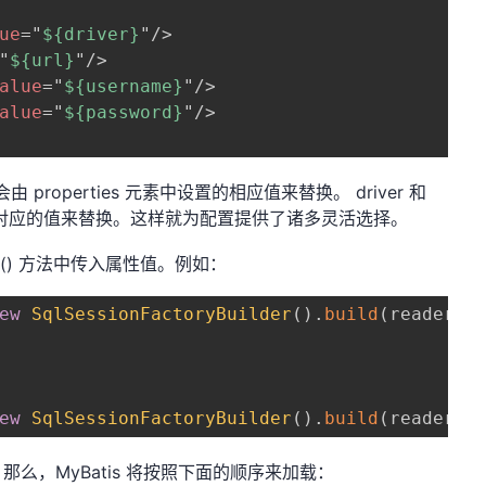
ue
=
"
${driver}
"
/>
"
${url}
"
/>
alue
=
"
${username}
"
/>
alue
=
"
${password}
"
/>
将会由 properties 元素中设置的相应值来替换。 driver 和
ies 文件中对应的值来替换。这样就为配置提供了诸多灵活选择。
.build() 方法中传入属性值。例如：
ew
SqlSessionFactoryBuilder
(
)
.
build
(
reader
,
 
ew
SqlSessionFactoryBuilder
(
)
.
build
(
reader
,
 
么，MyBatis 将按照下面的顺序来加载：