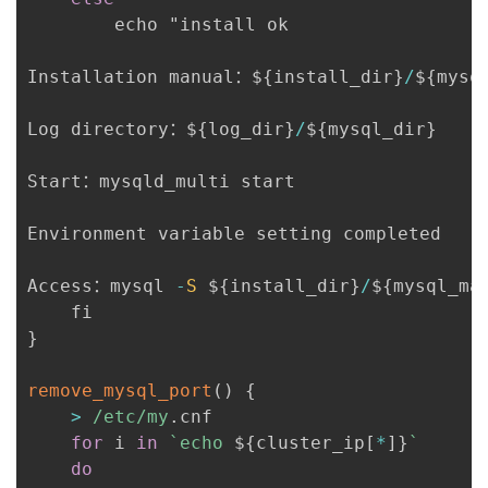
		echo "install ok

Installation manual：$
{
install_dir
}
/
$
{
mysq
Log directory：$
{
log_dir
}
/
$
{
mysql_dir
}
Start：mysqld_multi start

Environment variable setting completed

Access：mysql 
-
S
 $
{
install_dir
}
/
$
{
mysql_ma
}
remove_mysql_port
(
)
{
>
/
etc
/
my
.
cnf

for
 i 
in
`
echo 
${
cluster_ip
[
*
]
}
`
do