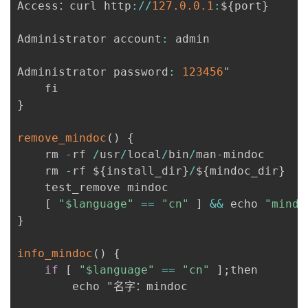
Access：curl http
:
/
/
127.0
.0
.1
:
$
{
port
}
Administrator account
:
 admin

Administrator password
:
123456
"

}
remove_mindoc
(
)
{
	rm 
-
rf 
/
usr
/
local
/
bin
/
man
-
mindoc

	rm 
-
rf $
{
install_dir
}
/
$
{
mindoc_dir
}
	test_remove mindoc

[
"$language"
==
"cn"
]
&&
 echo 
"mind
}
info_mindoc
(
)
{
if
[
"$language"
==
"cn"
]
;
then

		echo "名字：mindoc
