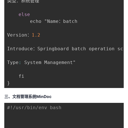
类型：系统管理"

else
		echo "Name：batch

Version：
1.2
Introduce：Springboard batch operation scri
Type
:
 System Management"

}
三、文档管理系统MinDoc
#!/usr/bin/env bash