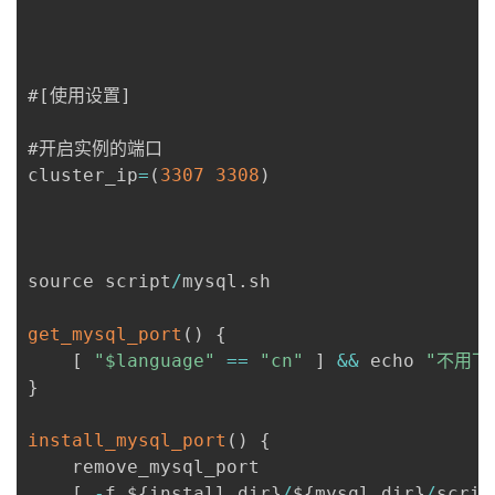
#
[
使用设置
]
#开启实例的端口

cluster_ip
=
(
3307
3308
)
source script
/
mysql
.
sh

get_mysql_port
(
)
{
[
"$language"
==
"cn"
]
&&
 echo 
"不用下
}
install_mysql_port
(
)
{
	remove_mysql_port

[
-
f $
{
install_dir
}
/
$
{
mysql_dir
}
/
scrip