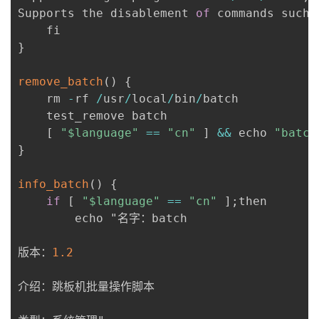
Supports the disablement 
of
 commands such 
}
remove_batch
(
)
{
	rm 
-
rf 
/
usr
/
local
/
bin
/
batch

	test_remove batch

[
"$language"
==
"cn"
]
&&
 echo 
"batc
}
info_batch
(
)
{
if
[
"$language"
==
"cn"
]
;
then

		echo "名字：batch

版本：
1.2
介绍：跳板机批量操作脚本
