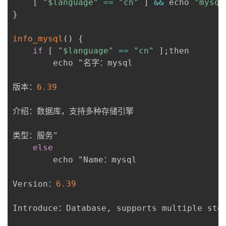
[
"$language"
==
"cn"
]
&&
 echo 
"mysq
}
info_mysql
(
)
{
if
[
"$language"
==
"cn"
]
;
then

		echo "名字：mysql

版本：
6.39
介绍：数据库，支持多种存储引擎

类型：服务"

else
		echo "Name：mysql

Version：
6.39
Introduce：Database
,
 supports multiple stor