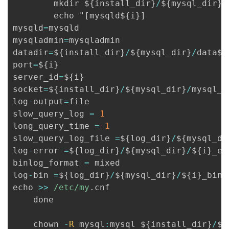
        mkdir $
{
install_dir
}
/
$
{
mysql_dir
}
/
        echo "
[
mysqld$
{
i
}
]
mysqld
=
mysqld  

mysqladmin
=
mysqladmin  

datadir
=
$
{
install_dir
}
/
$
{
mysql_dir
}
/
data$
{
port
=
$
{
i
}
server_id
=
$
{
i
}
socket
=
$
{
install_dir
}
/
$
{
mysql_dir
}
/
mysql_$
log
-
output
=
file  

slow_query_log 
=
1
long_query_time 
=
1
slow_query_log_file 
=
$
{
log_dir
}
/
$
{
mysql_di
log
-
error 
=
$
{
log_dir
}
/
$
{
mysql_dir
}
/
$
{
i
}
_er
binlog_format 
=
 mixed  

log
-
bin 
=
$
{
log_dir
}
/
$
{
mysql_dir
}
/
$
{
i
}
_bin"
echo 
>>
/
etc
/
my
.
cnf

    done

    chown 
-
R
 mysql
:
mysql $
{
install_dir
}
/
$
{