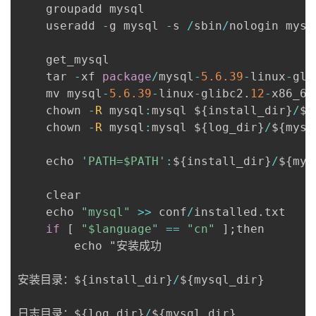
    groupadd mysql

我
注
的
开
    useradd 
-
g mysql 
-
s 
/
sbin
/
nologin mysql
的
Programs
发
    get_mysql

    tar 
-
xf 
package
/
mysql
-
5.6
.39
-
linux
-
gli
支
者
    mv mysql
-
5.6
.39
-
linux
-
glibc2
.
12
-
x86_64
    chown 
-
R
 mysql
:
mysql $
{
install_dir
}
/
$
{
持
学
    chown 
-
R
 mysql
:
mysql $
{
log_dir
}
/
$
{
mysq
我
堂
    echo 
'PATH=$PATH'
:
$
{
install_dir
}
/
$
{
mys
的
我
我
    clear

	echo 
"mysql"
>>
 conf
/
installed
.
txt

技
的
的
我
if
[
"$language"
==
"cn"
]
;
then

		echo "安装成功

术
云
课
的
我
安装目录：$
{
install_dir
}
/
$
{
mysql_dir
}
支
声
程
认
的
我
日志目录：$
{
log_dir
}
/
$
{
mysql_dir
}