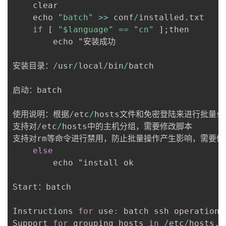
    clear

	echo 
"batch"
>>
 conf
/
installed
.
txt

if
[
"$language"
==
"cn"
]
;
then

		echo "安装成功

安装目录：
/
usr
/
local
/
bin
/
batch

启动：batch

使用说明：根据
/
etc
/
hosts文件和免密登陆来进行批量ss
支持对
/
etc
/
hosts中的主机分组，需要修改脚本

支持对rm等命令进行禁用，防止批量操作产生影响，需要修改
else
		echo "install ok

Start：batch

Instructions 
for
 use
:
 batch ssh operations
Support 
for
 grouping hosts 
in
/
etc
/
hosts
,
 