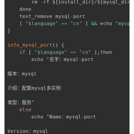
        rm 
-
rf $
{
install_dir
}
/
$
{
mysql_dir
}
	done

	test_remove mysql
-
port

[
"$language"
==
"cn"
]
&&
 echo 
"mysq
}
info_mysql_port
(
)
{
if
[
"$language"
==
"cn"
]
;
then

		echo "名字：mysql
-
port

版本：mysql

介绍：配置mysql多实例

类型：服务"

else
		echo "Name：mysql
-
port

Version：mysql
