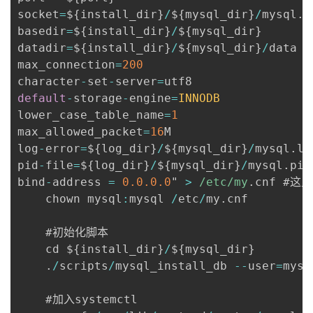
socket
=
$
{
install_dir
}
/
$
{
mysql_dir
}
/
mysql
.
s
basedir
=
$
{
install_dir
}
/
$
{
mysql_dir
}
datadir
=
$
{
install_dir
}
/
$
{
mysql_dir
}
/
data

max_connection
=
200
character
-
set
-
server
=
default
-
storage
-
engine
=
INNODB
lower_case_table_name
=
1
max_allowed_packet
=
16
M

log
-
error
=
$
{
log_dir
}
/
$
{
mysql_dir
}
/
mysql
.
log
pid
-
file
=
$
{
log_dir
}
/
$
{
mysql_dir
}
/
mysql
.
pid

bind
-
address 
=
0.0
.0
.0
" 
>
/
etc
/
my
.
cnf #这
    chown mysql
:
mysql 
/
etc
/
my
.
cnf

    #初始化脚本

    cd $
{
install_dir
}
/
$
{
mysql_dir
}
.
/
scripts
/
mysql_install_db 
--
user
=
mysq
    #加入systemctl
