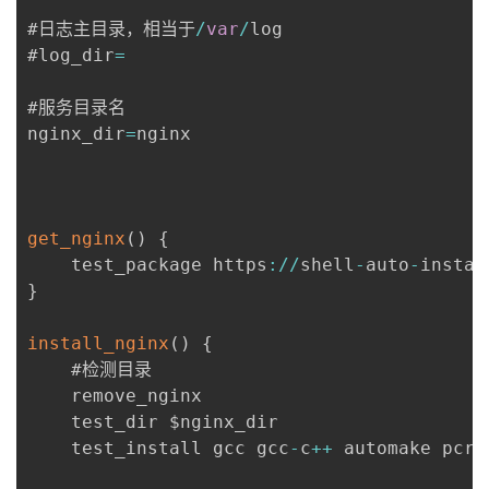
#日志主目录，相当于
/
var
/
log

#log_dir
=
#服务目录名

nginx_dir
=
nginx

get_nginx
(
)
{
    test_package https
:
/
/
shell
-
auto
-
instal
}
install_nginx
(
)
{
    #检测目录

	remove_nginx

    test_dir $nginx_dir

	test_install gcc gcc
-
c
++
 automake pcre