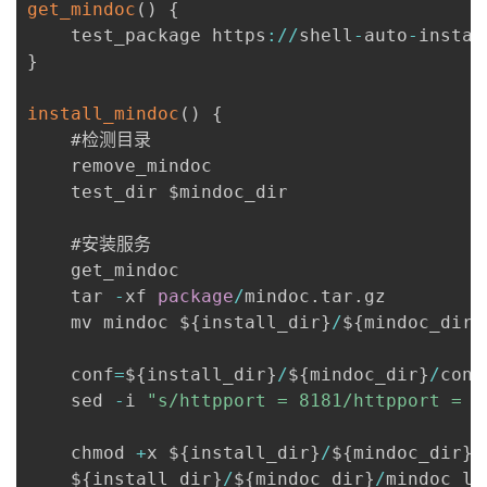
get_mindoc
(
)
{
    test_package https
:
/
/
shell
-
auto
-
instal
}
install_mindoc
(
)
{
    #检测目录

	remove_mindoc

    test_dir $mindoc_dir

    #安装服务

    get_mindoc

    tar 
-
xf 
package
/
mindoc
.
tar
.
gz

    mv mindoc $
{
install_dir
}
/
$
{
mindoc_dir
}
    conf
=
$
{
install_dir
}
/
$
{
mindoc_dir
}
/
conf
    sed 
-
i 
"s/httpport = 8181/httpport = $
	chmod 
+
x $
{
install_dir
}
/
$
{
mindoc_dir
}
/
	$
{
install_dir
}
/
$
{
mindoc_dir
}
/
mindoc_li