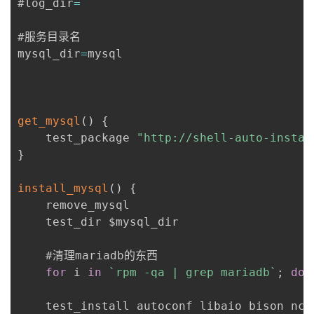
#log_dir
=
者
#服务目录名

mysql_dir
=
mysql

我
的
我
get_mysql
(
)
{
博
的
我
    test_package 
"http://shell-auto-instal
}
客
论
的
我
install_mysql
(
)
{
坛
圈
的
我
	remove_mysql

    test_dir $mysql_dir

子
直
的
我
    #清理mariadb的东西

我
播
活
的
for
 i 
in
`
rpm -qa | grep mariadb
`
;
do
 
我
动
关
的
    test_install autoconf libaio bison ncu