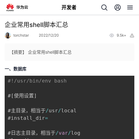
开发者
返
企业常用shell脚本汇总
回
torchstar
2022/12/20
9.5k+
举
报
【摘要】 企业常用shell脚本汇总
一、数据库
个
#!/usr/bin/env bash
我
人
#
[
使用设置
]
的
主
#主目录，相当于
/
usr
/
local

#install_dir
=
开
页
#日志主目录，相当于
/
var
/
log

发