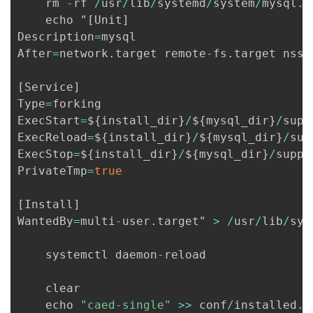
    rm 
-
rf 
/
usr
/
lib
/
systemd
/
system
/
mysql
.
s
    echo "
[
Unit
]
Description
=
mysql

After
=
network
.
target remote
-
fs
.
target nss
-
[
Service
]
Type
=
forking

ExecStart
=
$
{
install_dir
}
/
$
{
mysql_dir
}
/
supp
ExecReload
=
$
{
install_dir
}
/
$
{
mysql_dir
}
/
sup
ExecStop
=
$
{
install_dir
}
/
$
{
mysql_dir
}
/
suppo
PrivateTmp
=
true
[
Install
]
WantedBy
=
multi
-
user
.
target" 
>
/
usr
/
lib
/
sys
    systemctl daemon
-
reload

    clear

	echo 
"caed-single"
>>
 conf
/
installed
.
t