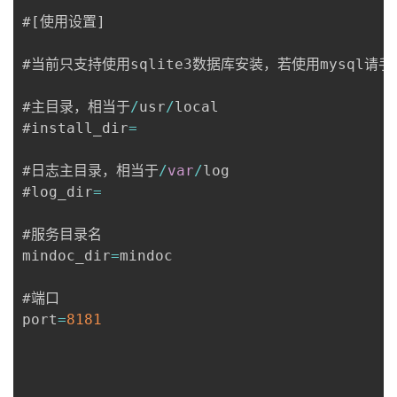
#
[
使用设置
]
#当前只支持使用sqlite3数据库安装，若使用mysql请手
#主目录，相当于
/
usr
/
local

#install_dir
=
#日志主目录，相当于
/
var
/
log

#log_dir
=
#服务目录名

mindoc_dir
=
mindoc

#端口

port
=
8181