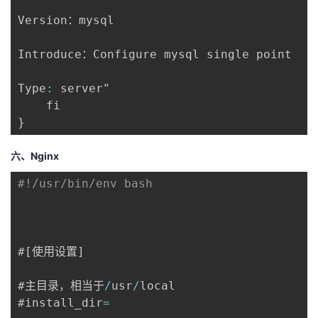
Version：mysql

Introduce：Configure mysql single point

Type
:
 server"

}
六、Nginx
#!/usr/bin/env bash
#
[
使用设置
]
#主目录，相当于
/
usr
/
local

#install_dir
=