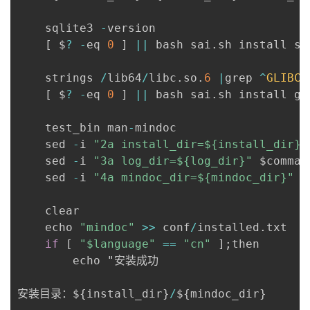
    sqlite3 
-
version

[
 $
?
-
eq 
0
]
||
 bash sai
.
sh install sql
    strings 
/
lib64
/
libc
.
so
.
6
|
grep 
^
GLIBC_
[
 $
?
-
eq 
0
]
||
 bash sai
.
sh install gli
    test_bin man
-
mindoc

    sed 
-
i 
"2a install_dir=${install_dir}"
    sed 
-
i 
"3a log_dir=${log_dir}"
 $command
    sed 
-
i 
"4a mindoc_dir=${mindoc_dir}"
 $
    clear

	echo 
"mindoc"
>>
 conf
/
installed
.
txt

if
[
"$language"
==
"cn"
]
;
then

		echo "安装成功

安装目录：$
{
install_dir
}
/
$
{
mindoc_dir
}