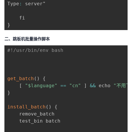
Type
:
 server"

}
二、跳板机批量操作脚本
#!/usr/bin/env bash
get_batch
(
)
{
[
"$language"
==
"cn"
]
&&
 echo 
"不用下
}
install_batch
(
)
{
	remove_batch

    test_bin batch
