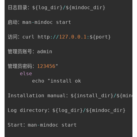
日志目录：$
{
log_dir
}
/
$
{
mindoc_dir
}
启动：man
-
mindoc start

访问：curl http
:
/
/
127.0
.0
.1
:
$
{
port
}
管理员账号：admin

管理员密码：
123456
"

else
		echo "install ok

Installation manual：$
{
install_dir
}
/
$
{
mind
Log directory：$
{
log_dir
}
/
$
{
mindoc_dir
}
Start：man
-
mindoc start
