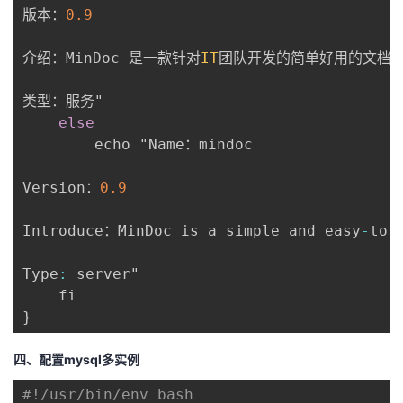
版本：
0.9
介绍：MinDoc 是一款针对
IT
团队开发的简单好用的文档管
类型：服务"

else
		echo "Name：mindoc

Version：
0.9
Introduce：MinDoc is a simple and easy
-
to
-
Type
:
 server"

}
四、配置mysql多实例
#!/usr/bin/env bash