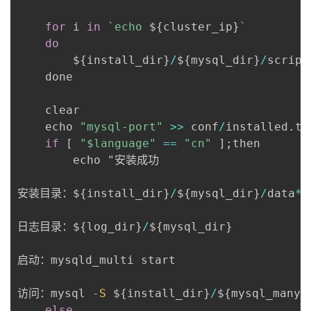
for
 i 
in
`
echo 
${
cluster_ip
}
`
do
        $
{
install_dir
}
/
$
{
mysql_dir
}
/
script
    done

	clear

	echo 
"mysql-port"
>>
 conf
/
installed
.
txt
if
[
"$language"
==
"cn"
]
;
then

		echo "安装成功

安装目录：$
{
install_dir
}
/
$
{
mysql_dir
}
/
data
*
日志目录：$
{
log_dir
}
/
$
{
mysql_dir
}
启动：mysqld_multi start

访问：mysql 
-
S
 $
{
install_dir
}
/
$
{
mysql_many_
else