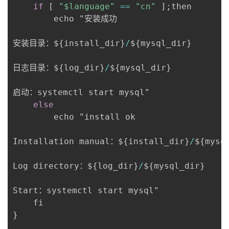
if
[
"$language"
==
"cn"
]
;
then

		echo "安装成功

安装目录：$
{
install_dir
}
/
$
{
mysql_dir
}
日志目录：$
{
log_dir
}
/
$
{
mysql_dir
}
启动：systemctl start mysql"

else
		echo "install ok

Installation manual：$
{
install_dir
}
/
$
{
mysq
Log directory：$
{
log_dir
}
/
$
{
mysql_dir
}
Start：systemctl start mysql"

}