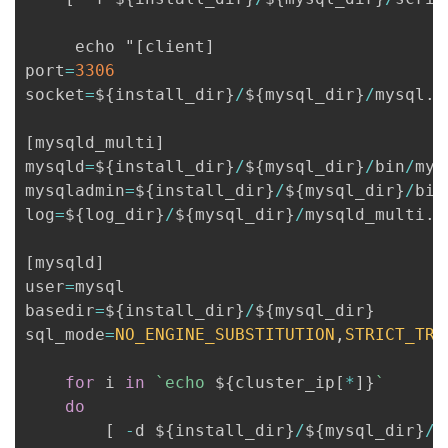
     echo "
[
client
]
port
=
3306
socket
=
$
{
install_dir
}
/
$
{
mysql_dir
}
/
mysql
.
s
[
mysqld_multi
]
mysqld
=
$
{
install_dir
}
/
$
{
mysql_dir
}
/
bin
/
mys
mysqladmin
=
$
{
install_dir
}
/
$
{
mysql_dir
}
/
bin
log
=
$
{
log_dir
}
/
$
{
mysql_dir
}
/
mysqld_multi
.
l
[
mysqld
]
user
=
mysql

basedir
=
$
{
install_dir
}
/
$
{
mysql_dir
}
sql_mode
=
NO_ENGINE_SUBSTITUTION
,
STRICT_TRA
for
 i 
in
`
echo 
${
cluster_ip
[
*
]
}
`
do
[
-
d $
{
install_dir
}
/
$
{
mysql_dir
}
/
d