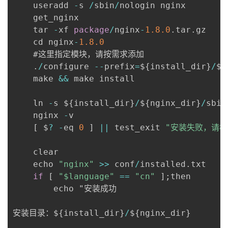
	useradd 
-
s 
/
sbin
/
nologin nginx

	get_nginx

    tar 
-
xf 
package
/
nginx
-
1.8
.0
.
tar
.
gz

	cd nginx
-
1.8
.0
	#这里指定模块，请按需求添加

.
/
configure 
--
prefix
=
$
{
install_dir
}
/
$
{
	make 
&&
 make install

	ln 
-
s $
{
install_dir
}
/
$
{
nginx_dir
}
/
sbin
	nginx 
-
v

[
 $
?
-
eq 
0
]
||
 test_exit 
"安装失败，请检
    clear

	echo 
"nginx"
>>
 conf
/
installed
.
txt

if
[
"$language"
==
"cn"
]
;
then

		echo "安装成功

安装目录：$
{
install_dir
}
/
$
{
nginx_dir
}