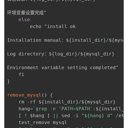
持
建
证
实
的
环境变量设置完成"

议
验
收
else
		echo "install ok

藏
Installation manual：$
{
install_dir
}
/
$
{
mysq
Log directory：$
{
log_dir
}
/
$
{
mysql_dir
}
Environment variable setting completed"

}
remove_mysql
(
)
{
	rm 
-
rf $
{
install_dir
}
/
$
{
mysql_dir
}
	hang
=
`
grep -n 'PATH=$PATH':
${
install_d
[
!
 $hang 
]
||
 sed 
-
i 
"${hang} d"
/
etc
	test_remove mysql
