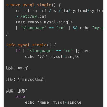
remove_mysql_single
(
)
{
	rm 
-
rf rm 
-
rf 
/
usr
/
lib
/
systemd
/
system
/
>
/
etc
/
my
.
cnf

	test_remove mysql
-
single

[
"$language"
==
"cn"
]
&&
 echo 
"mysq
}
info_mysql_single
(
)
{
if
[
"$language"
==
"cn"
]
;
then

		echo "名字：mysql
-
single

版本：mysql

介绍：配置mysql单点

类型：服务"

else
		echo "Name：mysql
-
single
