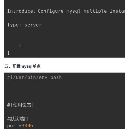
Introduce：Configure mysql multiple instanc
Type
:
 server

"

}
五、配置mysql单点
#!/usr/bin/env bash
#
[
使用设置
]
#默认端口

port
=
3306