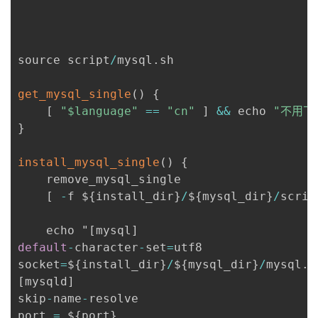
source script
/
mysql
.
sh

get_mysql_single
(
)
{
[
"$language"
==
"cn"
]
&&
 echo 
"不用下
}
install_mysql_single
(
)
{
	remove_mysql_single

[
-
f $
{
install_dir
}
/
$
{
mysql_dir
}
/
scrip
    echo "
[
mysql
]
default
-
character
-
set
=
utf8

socket
=
$
{
install_dir
}
/
$
{
mysql_dir
}
/
mysql
.
[
mysqld
]
skip
-
name
-
resolve

port 
=
 $
{
port
}