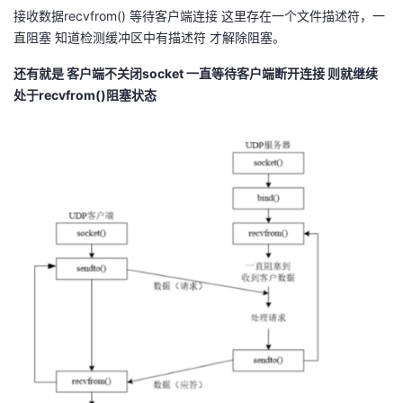
持
建
证
实
的
接收数据recvfrom() 等待客户端连接 这里存在一个文件描述符，一
直阻塞 知道检测缓冲区中有描述符 才解除阻塞。
议
验
收
还有就是 客户端不关闭socket 一直等待客户端断开连接 则就继续
处于recvfrom()阻塞状态
藏