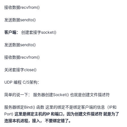
我
注
的
开
接收数据recvfrom()
的
发送数据sendto()
Programs
发
客户端：
创建套接字socket()
支
者
发送数据sendto()
持
学
接收数据recvfrom()
我
堂
关闭套接字close()
的
我
我
UDP 编程 C/S架构：
技
的
的
我
简单的说一下： 服务器创建Socket() 也就是创建文件描述符
术
云
课
的
我
服务器绑定Bind() 函数 这里的绑定不是绑定客户端的信息（IP和
Port)
这里是绑定主机的IP 和端口，因为创建文件描述符 就是为了
支
声
程
认
的
我
连接本机进程，接入， 不要绑定错了。