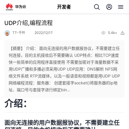
开发者
返
UDP介绍,编程流程
回
TT-千叶
2022/12/17
5.4k+
举
报
【摘要】 介绍： 面向无连接的用户数据报协议，不需要建立任
何连接，目的主机接收后不需要确认 UDP特点：相比TCP速度
快一些简单的应用程序直接使用 不需要加密对于海量数据不采
个
用UDP广播和多播必须采用UDP UDP应用：DNS解析 NFS网
络文件系统 RTP流媒体，以及一般语音和视频都是用UDP UDP
我
人
网络编程流程：服务器： 创建套接字socket()将服务器的ip地
址、端口号与套接字进行绑定bin...
的
主
介绍：
开
页
面向无连接的用户数据报协议，不需要建立任
发