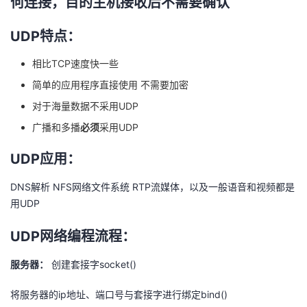
何连接，目的主机接收后不需要确认
者
UDP特点：
我
相比TCP速度快一些
简单的应用程序直接使用 不需要加密
的
我
对于海量数据不采用UDP
博
的
我
广播和多播
必须
采用UDP
客
论
的
我
UDP应用：
DNS解析 NFS网络文件系统 RTP流媒体，以及一般语音和视频都是
坛
圈
的
我
用UDP
子
直
的
我
UDP网络编程流程：
我
播
活
的
服务器：
创建套接字socket()
我
动
关
的
将服务器的ip地址、端口号与套接字进行绑定bind()