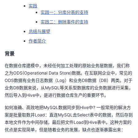
实践
我
注
的
开
实践一：分库分表的支持
的
Programs
发
实践二：删除事件的支持
总结与展望
支
者
作者简介
持
学
背景
在数据仓库建模中，未经任何加工处理的原始业务层数据，我们称
我
堂
之为ODS(Operational Data Store)数据。在互联网企业中，常见的
ODS数据有业务日志数据（Log）和业务DB数据（DB）两类。对于
的
我
我
业务DB数据来说，从MySQL等关系型数据库的业务数据进行采集，
然后导入到Hive中，是进行数据仓库生产的重要环节。
技
的
的
我
如何准确、高效地把MySQL数据同步到Hive中? 一般常用的解决方
术
云
课
的
我
案是批量取数并Load：直连MySQL去Select表中的数据，然后存到
本地文件作为中间存储，最后把文件Load到Hive表中。这种方案的
支
声
程
认
的
我
优点是实现简单，但是随着业务的发展，缺点也逐渐暴露出来：