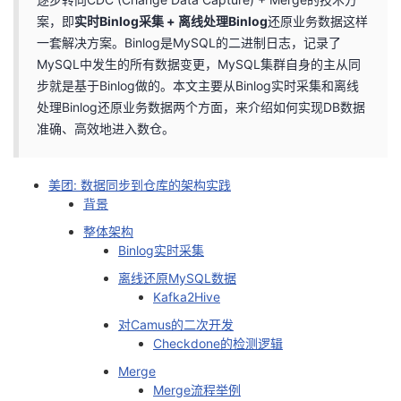
案，即
实时Binlog采集 + 离线处理Binlog
还原业务数据这样
者
一套解决方案。Binlog是MySQL的二进制日志，记录了
MySQL中发生的所有数据变更，MySQL集群自身的主从同
我
步就是基于Binlog做的。本文主要从Binlog实时采集和离线
处理Binlog还原业务数据两个方面，来介绍如何实现DB数据
的
我
准确、高效地进入数仓。
博
的
我
美团: 数据同步到仓库的架构实践
客
论
的
我
背景
整体架构
坛
圈
的
我
Binlog实时采集
离线还原MySQL数据
子
直
的
我
Kafka2Hive
对Camus的二次开发
我
播
活
的
Checkdone的检测逻辑
Merge
我
动
关
的
Merge流程举例