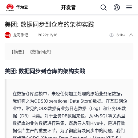
开发者
返
美团: 数据同步到仓库的架构实践
回
龙哥手记
2022/12/16
6.1k+
举
报
【摘要】 《数据同步》
美团: 数据同步到仓库的架构实践
个
我
人
在数据仓库建模中，未经任何加工处理的原始业务层数据，
我们称之为ODS(Operational Data Store)数据。在互联网企
的
主
业中，常见的ODS数据有业务日志数据（Log）和业务DB数
据（DB）两类。对于业务DB数据来说，从MySQL等关系型
开
页
数据库的业务数据进行采集，然后导入到Hive中，是进行数
据仓库生产的重要环节。为了彻底解决同步中的问题，我们
发
逐步转向CDC (Change Data Capture) + Merge的技术方