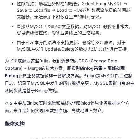
持
建
证
实
的
性能瓶颈：随着业务规模的增长，Select From MySQL ->
Save to Localfile -> Load to Hive这种数据流花费的时间越
来越长，无法满足下游数仓生产的时间要求。
议
验
收
直接从MySQL中Select大量数据，对MySQL的影响非常大，
容易造成慢查询，影响业务线上的正常服务。
藏
由于Hive本身的语法不支持更新、删除等SQL原语，对于
MySQL中发生Update/Delete的数据无法很好地进行支持。
为了彻底解决这些问题，我们逐步转向CDC (Change Data
Capture) + Merge的技术方案，即
实时Binlog采集 + 离线处理
Binlog
还原业务数据这样一套解决方案。Binlog是MySQL的二进制
日志，记录了MySQL中发生的所有数据变更，MySQL集群自身的主
从同步就是基于Binlog做的。
本文主要从Binlog实时采集和离线处理Binlog还原业务数据两个方
面，来介绍如何实现DB数据准确、高效地进入数仓。
整体架构