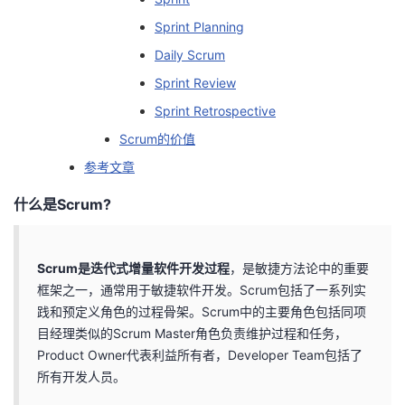
我
注
的
开
Sprint Planning
Daily Scrum
的
Programs
发
Sprint Review
支
者
Sprint Retrospective
Scrum的价值
持
学
参考文章
我
堂
什么是Scrum?
的
我
我
Scrum是迭代式增量软件开发过程
，是敏捷方法论中的重要
技
的
的
我
框架之一，通常用于敏捷软件开发。Scrum包括了一系列实
践和预定义角色的过程骨架。Scrum中的主要角色包括同项
术
云
课
的
我
目经理类似的Scrum Master角色负责维护过程和任务，
Product Owner代表利益所有者，Developer Team包括了
支
声
程
认
的
我
所有开发人员。