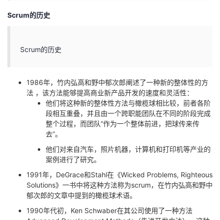
持
建
证
实
的
Scrum的历史
议
验
收
Scrum的历史
藏
1986年，竹内弘高和野中郁次郎阐述了一种新的整体性的方
法 ，该方法能够提高商业新产品开发的速度和灵活性：
他们将这种新的整体性方法与橄榄球相比较，前者各阶
段相互重叠，并且由一个跨职能团队在不同的阶段完成
整个过程，而团队“作为一个整体前进，把球传来传
去”。
他们对来自汽车，照片机器，计算机和打印机等产业的
案例进行了研究。
1991年，DeGrace和Stahl在《Wicked Problems, Righteous
Solutions》一书中将这种方法称为scrum，在竹内弘高和野中
郁次郎的文章中提到的橄榄球术语。
1990年代初，Ken Schwaber在其公司使用了一种方法