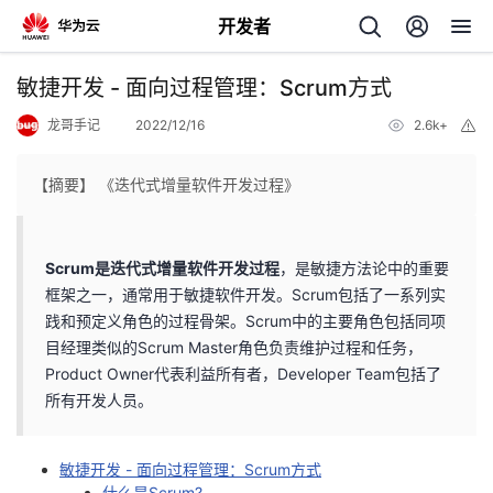
开发者
返
敏捷开发 - 面向过程管理：Scrum方式
回
龙哥手记
2022/12/16
2.6k+
举
报
【摘要】 《迭代式增量软件开发过程》
个
Scrum是迭代式增量软件开发过程
，是敏捷方法论中的重要
框架之一，通常用于敏捷软件开发。Scrum包括了一系列实
我
人
践和预定义角色的过程骨架。Scrum中的主要角色包括同项
目经理类似的Scrum Master角色负责维护过程和任务，
的
主
Product Owner代表利益所有者，Developer Team包括了
所有开发人员。
开
页
敏捷开发 - 面向过程管理：Scrum方式
发
什么是Scrum?