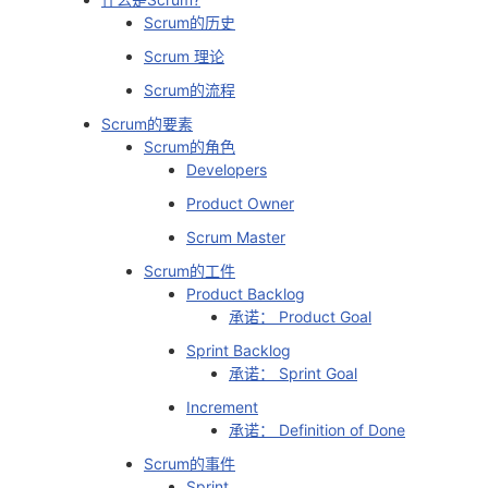
Scrum的历史
者
Scrum 理论
Scrum的流程
我
Scrum的要素
的
我
Scrum的角色
Developers
博
的
我
Product Owner
Scrum Master
客
论
的
我
Scrum的工件
Product Backlog
坛
圈
的
我
承诺： Product Goal
Sprint Backlog
子
直
的
我
承诺： Sprint Goal
我
播
活
的
Increment
承诺： Definition of Done
我
动
关
的
Scrum的事件
Sprint