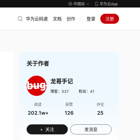
中国站
华为云App
华为云码道
文档
创作
登录
注册
关于作者
龙哥手记
博客：
337
粉丝：
41
阅读
获赞
评论
202.1w+
126
25
+ 关注
发消息