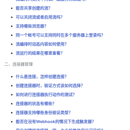
能否共享创建的流？
的
Programs
发
者
可以关闭流或者启用流吗？
支
者
我
支持哪些浏览器？
同一个帐号可以支持同时在多个服务器上登录吗？
持
学
的
我
流编排时动态内容如何使用？
我
堂
博
的
我
流运行的结果在哪里查看？
二、连接器管理
的
我
客
论
的
我
我
什么是连接，怎样创建连接？
技
的
坛
圈
的
我
的
我
创建连接器时，验证方式该如何选择？
术
云
子
直
的
我
课
的
我
如何进行连接器执行动作的测试？
连接器的状态有哪些？
支
声
播
活
的
程
认
的
我
连接器支持哪些身份验证类型？
持
建
能否在没有Webhook的情况下生成触发器？
动
关
证
实
的