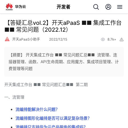
开发者
返
【答疑汇总vol.2】开天aPaaS ■■ 集成工作台
回
■■ 常见问题（2022.12）
开天aPaaS小助手
2022/12/15
8.7k+
举
报
【摘要】 开天集成工作台 ■■ 常见问题汇总■■ 流管理、连
接器管理、函数、API生命周期、应用魔方、集成项目管理、计
个
费管理等问题
我
人
开天集成工作台 ■■ 常见问题汇总■■ 第二期
我
的
主
一、流管理
我
的
流编排能解决什么问题？
开
页
流编排图形化编排是否可以满足复杂场景？
我
的
开
发
流编排只支持华为云产品服务的集成吗？