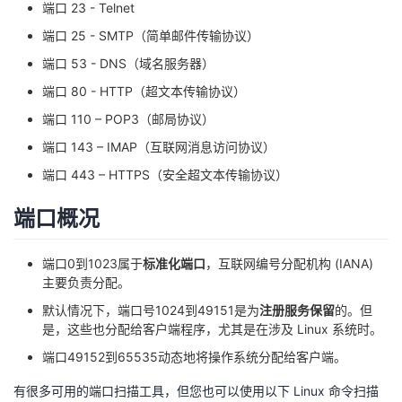
端口 23 - Telnet
者
端口 25 - SMTP（简单邮件传输协议）
端口 53 - DNS（域名服务器）
我
端口 80 - HTTP（超文本传输协议）
的
我
端口 110 – POP3（邮局协议）
端口 143 – IMAP（互联网消息访问协议）
博
的
我
端口 443 – HTTPS（安全超文本传输协议）
客
论
的
我
端口概况
坛
圈
的
我
端口0到1023属于
标准化端口
，互联网编号分配机构 (IANA)
主要负责分配。
子
直
的
我
默认情况下，端口号1024到49151是为
注册服务保留
的。但
是，这些也分配给客户端程序，尤其是在涉及 Linux 系统时。
我
播
活
的
端口49152到65535动态地将操作系统分配给客户端。
我
动
关
的
有很多可用的端口扫描工具，但您也可以使用以下 Linux 命令扫描