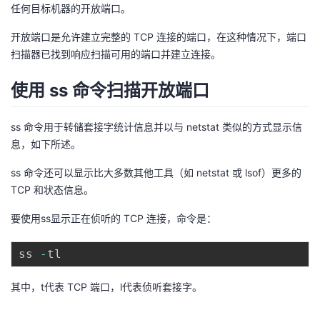
任何目标机器的开放端口。
我
注
的
开
开放端口是允许建立完整的 TCP 连接的端口，在这种情况下，端口
的
Programs
发
扫描器已找到响应扫描可用的端口并建立连接。
支
者
使用 ss 命令扫描开放端口
持
学
ss 命令用于转储套接字统计信息并以与 netstat 类似的方式显示信
息，如下所述。
我
堂
ss 命令还可以显示比大多数其他工具（如 netstat 或 lsof）更多的
的
我
TCP 和状态信息。
我
要使用ss显示正在侦听的 TCP 连接，命令是：
技
的
的
我
ss 
-
术
云
课
的
我
其中，t代表 TCP 端口，l代表侦听套接字。
支
声
程
认
的
我