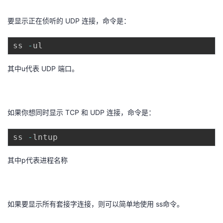
持
建
证
实
的
要显示正在侦听的 UDP 连接，命令是：
议
验
收
ss 
-
藏
其中u代表 UDP 端口。
如果你想同时显示 TCP 和 UDP 连接，命令是：
ss 
-
其中p代表进程名称
如果要显示所有套接字连接，则可以简单地使用 ss命令。