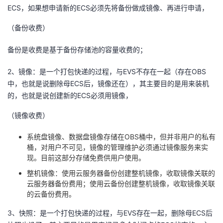
ECS，如果想申请新的ECS必须先将备份做成镜像、再进行申请，
者
（备份收费）
我
备份是收费是基于备份存储池的容量收费的；
的
我
2、镜像：是一个打包快递的过程，与EVS不存在一起（存在OBS
中，也就是说删除母ECS后，镜像还在），其主要目的是用来装机
博
的
我
的，也就是说创建新的ECS必须用镜像，
客
论
的
我
（镜像收费）
系统盘镜像、数据盘镜像存储在OBS桶中，但并非用户的私有
坛
圈
的
我
桶，对用户不可见，镜像的管理维护必须通过镜像服务来实
现。目前这部分存储免费供用户使用。
子
直
的
我
整机镜像：使用
云服务器
备份创建整机镜像，收取镜像关联的
云服务器
备份费用；使用云备份创建整机镜像，收取镜像关联
我
播
活
的
的云备份费用。
我
动
关
的
3、快照：是一个打包快递的过程，与EVS存在一起，删除母ECS后