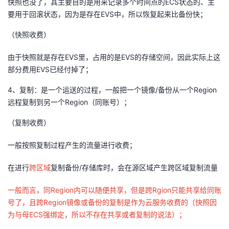
快照也没了，其主要目的是用来记录多个时间点的ECS状态的、主
我
注
的
开
要用于回滚状态，因为是存在EVS中，所以恢复起来比备份快；
（快照收费）
的
Programs
发
由于快照就是存在EVS里，占用的是EVS的存储空间，因此实际上这
支
者
部分费用EVS已经付掉了；
持
学
4、复制：是一个运送的过程，一般把一个镜像/备份从一个Region
远程复制到另一个Region（同账号）；
我
堂
（复制收费）
的
我
我
一般按照复制过程产生的流量进行收费；
技
的
的
我
在进行
跨区域
复制备份/存储库时，会在源区域产生跨区域复制流量
术
云
课
的
我
一般而言，同Region内可以随便共享，但是跨Rgion只能共享给同账
号了，且跨Region镜像或备份的复制是作为云服务收费的（快照因
支
声
程
认
的
我
为与母ECS强绑定，所以不存在共享或者复制的说法）；