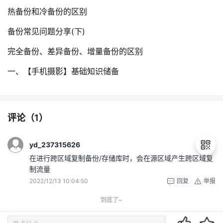
热备份和冷备份的区别
备份常见问题分享(下)
完全备份、差异备份、增量备份的区别
一、【手机摄影】基础知识储备
评论（
1
）
yd_237315626
在进行跨区域复制备份/存储库时，会在源区域产生跨区域复
制流量
2022/12/13 10:04:50
回复
举报
退
出
到底了~
登
录