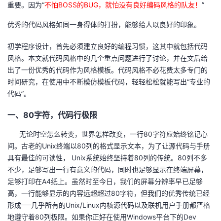
重要。因为“
不怕BOSS的BUG，就怕没有良好编码风格的队友！
”
者
优秀的代码风格如同一身得体的打扮，能够给人以良好的印象。
我
初学程序设计，首先必须建立良好的编程习惯，这其中就包括代码
风格。本文就代码风格中的几个重点问题进行了讨论，并在文后给
的
我
出了一份优秀的代码作为风格模板。代码风格不必花费太多专门的
时间研究，在使用中不断模仿模板代码，轻轻松松就能写出“专业的
博
的
我
代码”。
客
论
的
我
一、80字符，代码行极限
无论时空怎么转变，世界怎样改变，一行80字符应始终铭记心
坛
圈
的
我
间。古老的Unix终端以80列的格式显示文本，为了让源代码与手册
具有最佳的可读性， Unix系统始终坚持着80列的传统。80列不多
子
直
的
我
不少，足够写出一行有意义的代码，同时也足够显示在终端屏幕，
足够打印在A4纸上。虽然时至今日，我们的屏幕分辨率早已足够
我
播
活
的
高，一行能够显示的内容远超超过80字符，但我们的优秀传统已经
形成──几乎所有的Unix/Linux内核源代码以及联机用户手册都严格
我
动
关
的
地遵守着80列极限。如果你正好在使用Windows平台下的Dev