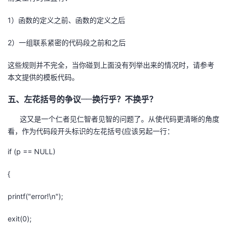
1）函数的定义之前、函数的定义之后
2）一组联系紧密的代码段之前和之后
这些规则并不完全，当你碰到上面没有列举出来的情况时，请参考
本文提供的模板代码。
五、左花括号的争议──换行乎？不换乎
？
这又是一个仁者见仁智者见智的问题了。从使代码更清晰的角度
看，作为代码段开头标识的左花括号{应该另起一行：
if (p == NULL)
{
printf("error!\n");
exit(0);