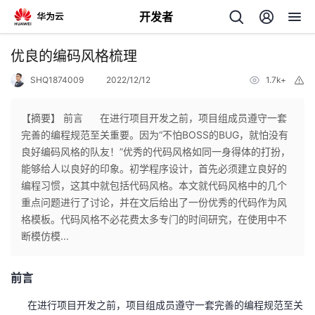
开发者
返
优良的编码风格梳理
回
SHQ1874009
2022/12/12
1.7k+
举
报
【摘要】 前言 在进行项目开发之前，项目组成员遵守一套
完善的编程规范至关重要。因为“不怕BOSS的BUG，就怕没有
良好编码风格的队友！”优秀的代码风格如同一身得体的打扮，
个
能够给人以良好的印象。初学程序设计，首先必须建立良好的
编程习惯，这其中就包括代码风格。本文就代码风格中的几个
我
人
重点问题进行了讨论，并在文后给出了一份优秀的代码作为风
格模板。代码风格不必花费太多专门的时间研究，在使用中不
的
主
断模仿模...
开
页
前言
发
在进行项目开发之前，项目组成员遵守一套完善的编程规范至关