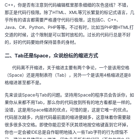
C++，你是否有注意到代码编辑框里那条细细的灰色竖线？不错，
我
注
的
开
那正是代码行极限。除了HTML、XML等冗长繁复的标记式语言，几
乎所有的语言都需要严格遵守代码行极限，这包括C、C++、
的
Programs
发
Java、C#、Python、PHP等等。不过有时，比如当PHP跟HTML打
交道的时候，这个限制是可以暂时放松的。过长的代码行总是不好
支
者
的，好的代码要始终保持苗条的身材。
持
学
二、Tab还是Space，众说纷纭的缩进方式
我
代码离不开缩进，关于缩进主要有两个争论，一个是该用空格
堂
（Space）还是用制表符（Tab），另外一个是该用4格缩进还是8
的
我
格缩进甚至都不是。
我
先来谈谈Space与Tab的问题。坚持用Space的程序员会告诉你，如
技
的
的
我
果你从来都不用Tab，那么你的代码放到所有的地方看都是一样的。
没错，这是用Space缩进的优点，可惜的是，这是它唯一的优点。
术
云
课
的
我
代码层次越多，内层代码最前面的缩进便越多，这意味着你需要敲
很多很多次空格。即使你能忍受不厌其烦地按空格键直到它坏掉，
支
声
程
认
的
我
你也一定会被IDE总是自作聪明地插入一些Tab字符的行为烦恼不