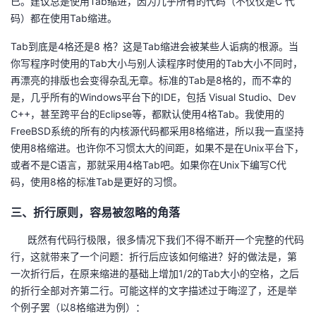
已。建议总是使用Tab缩进，因为几乎所有的代码（不仅仅是C 代
持
建
证
实
的
码）都在使用Tab缩进。
议
验
收
Tab到底是4格还是8 格？这是Tab缩进会被某些人诟病的根源。当
你写程序时使用的Tab大小与别人读程序时使用的Tab大小不同时，
藏
再漂亮的排版也会变得杂乱无章。标准的Tab是8格的，而不幸的
是，几乎所有的Windows平台下的IDE，包括 Visual Studio、Dev
C++，甚至跨平台的Eclipse等，都默认使用4格Tab。我使用的
FreeBSD系统的所有的内核源代码都采用8格缩进，所以我一直坚持
使用8格缩进。也许你不习惯太大的间距，如果不是在Unix平台下，
或者不是C语言，那就采用4格Tab吧。如果你在Unix下编写C代
码，使用8格的标准Tab是更好的习惯。
三、折行原则，容易被忽略的角落
既然有代码行极限，很多情况下我们不得不断开一个完整的代码
行，这就带来了一个问题：折行后应该如何缩进？好的做法是，第
一次折行后，在原来缩进的基础上增加1/2的Tab大小的空格，之后
的折行全部对齐第二行。可能这样的文字描述过于晦涩了，还是举
个例子罢（以8格缩进为例）：