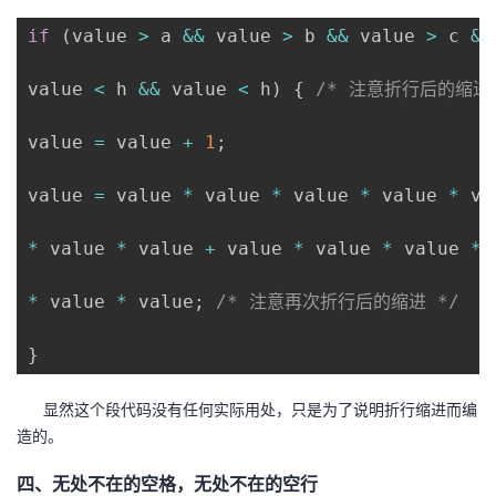
if
(
value 
>
 a 
&&
 value 
>
 b 
&&
 value 
>
 c 
&&
value 
<
 h 
&&
 value 
<
 h
)
{
/* 注意折行后的缩进 
value 
=
 value 
+
1
;
value 
=
 value 
*
 value 
*
 value 
*
 value 
*
 va
*
 value 
*
 value 
+
 value 
*
 value 
*
 value 
*
 
*
 value 
*
 value
;
/* 注意再次折行后的缩进 */
}
显然这个段代码没有任何实际用处，只是为了说明折行缩进而编
造的。
四、无处不在的空格，无处不在的空行