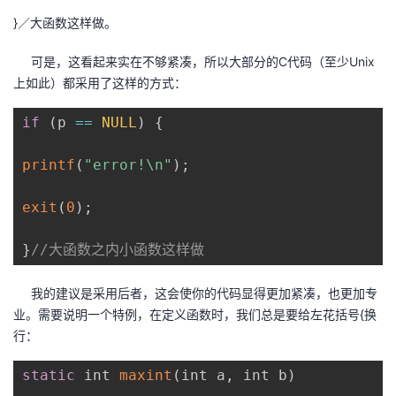
}／大函数这样做。
可是，这看起来实在不够紧凑，所以大部分的C代码（至少Unix
上如此）都采用了这样的方式：
if
(
p 
==
NULL
)
{
printf
(
"error!\n"
)
;
exit
(
0
)
;
}
//大函数之内小函数这样做
我的建议是采用后者，这会使你的代码显得更加紧凑，也更加专
业。需要说明一个特例，在定义函数时，我们总是要给左花括号{换
行：
static
 int 
maxint
(
int a
,
 int b
)