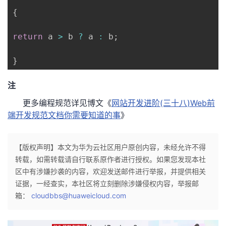
{
return
 a 
>
 b 
?
 a 
:
 b
;
}
注
更多编程规范详见博文《
网站开发进阶(三十八)Web前
端开发规范文档你需要知道的事
》
【版权声明】本文为华为云社区用户原创内容，未经允许不得
转载，如需转载请自行联系原作者进行授权。如果您发现本社
区中有涉嫌抄袭的内容，欢迎发送邮件进行举报，并提供相关
证据，一经查实，本社区将立刻删除涉嫌侵权内容，举报邮
箱：
cloudbbs@huaweicloud.com