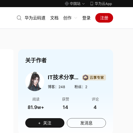
中国站
华为云App
华为云码道
文档
创作
登录
注册
关于作者
IT技术分享社区
博客：
248
粉丝：
2
阅读
获赞
评论
81.9w+
14
4
+ 关注
发消息