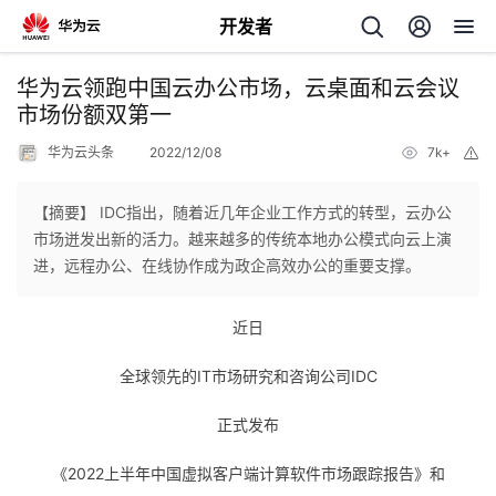
开发者
返
华为云领跑中国云办公市场，云桌面和云会议
回
市场份额双第一
华为云头条
2022/12/08
7k+
举
报
【摘要】 IDC指出，随着近几年企业工作方式的转型，云办公
市场迸发出新的活力。越来越多的传统本地办公模式向云上演
个
进，远程办公、在线协作成为政企高效办公的重要支撑。
我
人
近日
的
主
全球领先的IT市场研究和咨询公司IDC
开
正式发布
页
《2022上半年中国虚拟客户端计算软件市场跟踪报告》和
发