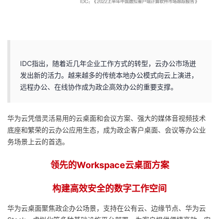
持
建
证
实
的
议
验
收
藏
IDC指出，随着近几年企业工作方式的转型，云办公市场迸
发出新的活力。越来越多的传统本地办公模式向云上演进，
远程办公、在线协作成为政企高效办公的重要支撑。
华为云凭借灵活易用的云桌面和会议方案、强大的媒体音视频技术
底座和繁荣的云办公应用生态，成为政企客户桌面、会议等办公业
务场景上云的首选。
领先的Workspace云桌面方案
构建高效安全的数字工作空间
华为云桌面聚焦政企办公场景，支持在公有云、边缘节点、华为云