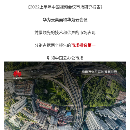
《2022上半年中国视频会议市场研究报告》
者
华为云桌面
和
华为云会议
我
凭借领先的技术和优异的市场表现
的
我
分别占据两个报告的
市场排名第一
博
的
我
引领中国云办公市场
客
论
的
我
坛
圈
的
我
子
直
的
我
我
播
活
的
我
动
关
的