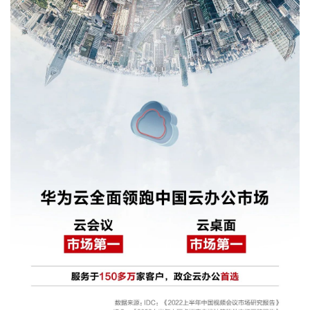
我
注
的
开
的
Programs
发
支
者
持
学
我
堂
的
我
我
技
的
的
我
术
云
课
的
我
支
声
程
认
的
我