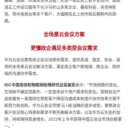
编辑、渲染、存储全业务流程，实现一站式云上数字化创作。超高
清云工作站已服务于长沙马栏山多家企业、叠纸科技、洛克特影
视、常州电视台等多个客户，大幅降低云上创作和后期制作的周
期。
全场景云会议方案
更懂政企满足多类型会议需求
华为云会议聚焦政企会议场景和需求，提供高清、稳定、安全、易
用的全场景云会议解决方案，满足政企客户跨地域、跨企业、跨终
端的沟通协作需求。
IDC中国电信和物联网助理研究总监崔凯
表示：“市场规模的变化，
在排除不确定因素外，一定是来自于用户需求的变化。视频会议产
品和服务一直围绕在帮助客户降低沟通成本和提升协作效率方面不
断努力和创新。华为云会议凭借‘云+端’战略的逐步成型，聚焦政企
客户会议核心场景和需求不断完善解决方案，以及华为云生态的加
持，持续保持高速增长，2022年上半年获得中国云会议市场份额第
一。”