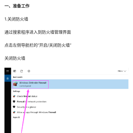
一、准备工作
者
1.关闭防火墙
我
通过搜索程序进入到防火墙管理界面
的
我
点击左侧导航栏的“开启/关闭防火墙”
博
的
我
关闭防火墙
客
论
的
我
坛
圈
的
我
子
直
的
我
我
播
活
的
我
动
关
的