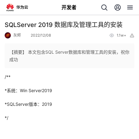
开发者
返
SQLServer 2019 数据库及管理工具的安装
回
灰烬
2022/12/08
1.1w+
举
报
【摘要】 本文包含SQL Server数据库和管理工具的安装，祝你
成功
个
/**
我
人
*系统：Win Server2019
的
*SQLServer版本：2019
主
*/
开
页
发