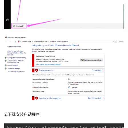
我
注
的
开
的
Programs
发
支
者
持
学
我
堂
的
我
我
技
的
的
我
术
云
课
的
我
2.下载安装启动程序
支
声
程
认
的
我