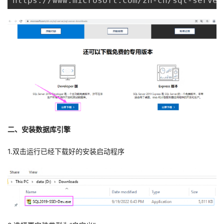
https://www.microsoft.com/zh-cn/sql-server
持
建
证
实
的
议
验
收
藏
二、安装数据库引擎
1.双击运行已经下载好的安装启动程序