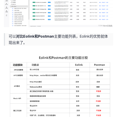
我
注
的
开
的
Programs
发
支
者
可以
对比Eolink和Postman
主要功能列表，Eolink的优势就体
现出来了。
持
学
我
堂
的
我
我
技
的
的
我
术
云
课
的
我
支
声
程
认
的
我