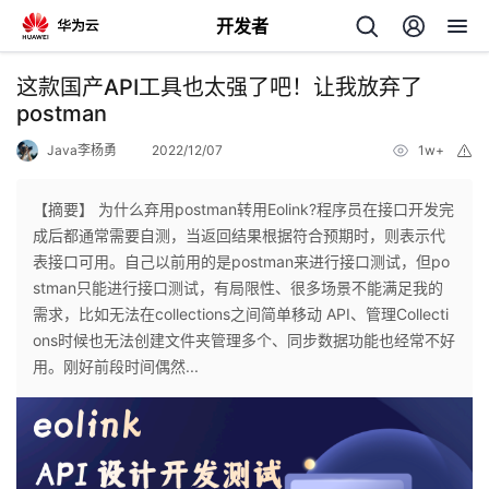
开发者
返
这款国产API工具也太强了吧！让我放弃了
回
postman
Java李杨勇
2022/12/07
1w+
举
报
【摘要】 为什么弃用postman转用Eolink?程序员在接口开发完
成后都通常需要自测，当返回结果根据符合预期时，则表示代
个
表接口可用。自己以前用的是postman来进行接口测试，但po
stman只能进行接口测试，有局限性、很多场景不能满足我的
我
人
需求，比如无法在collections之间简单移动 API、管理Collecti
ons时候也无法创建文件夹管理多个、同步数据功能也经常不好
的
主
用。刚好前段时间偶然...
开
页
发