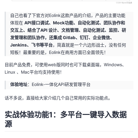
持
建
证
实
的
自己也看了下官方对Eolink这款产品的介绍，产品的主要功能
议
验
收
体现在
API接口调试、Mock功能、自动化测试、团队协作和
交互上、结合了API 设计、文档管理、自动化测试、监控、研
藏
发管理和团队协作，还集成 Gitlab、钉钉、企业微信、
Jenkins、飞书等平台
，简直就是一个六边形战士，没有任何
短板！最重要的是，Eolink在商用方面已全面领先！
目前产品免费，可使用web版同时也可下载桌面端，Windows、
Linux 、Mac平台均支持使用！
体验地址
：
Eolink-一体化API研发管理平台
话不多说，直接给大家介绍几个自己常用的实际功能点。
实战体验功能1：多平台一键导入数据
源