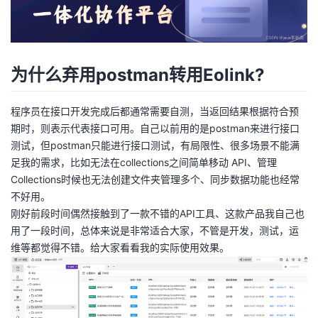
者
我
为什么弃用postman转用Eolink?
的
我
程序员在接口开发完成后都通常需要自测，当返回结果根据符合预
博
的
我
期时，则表示代表接口可用。自己以前用的是postman来进行接口
测试，但postman只能进行接口测试，有局限性、很多场景不能满
客
论
的
我
足我的需求，比如无法在collections之间简单移动 API、管理
Collections时候也无法创建文件夹管理多个、同步数据功能也经常
坛
圈
的
我
不好用。
刚好前段时间偶然接触到了一款不错的API工具、这款产品我自己也
子
直
的
我
用了一段时间，总体来说是非常适合大家，不管是开发，测试，运
维等都觉得不错。给大家看看我的实际使用效果。
我
播
活
的
我
动
关
的