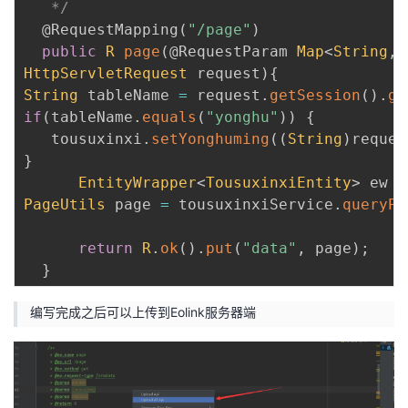
   */
@RequestMapping
(
"/page"
)
public
R
page
(
@RequestParam
Map
<
String
,
HttpServletRequest
 request
)
{
String
 tableName 
=
 request
.
getSession
(
)
.
ge
if
(
tableName
.
equals
(
"yonghu"
)
)
{
   tousuxinxi
.
setYonghuming
(
(
String
)
reques
}
EntityWrapper
<
TousuxinxiEntity
>
 ew 
=
PageUtils
 page 
=
 tousuxinxiService
.
queryPa
return
R
.
ok
(
)
.
put
(
"data"
,
 page
)
;
}
编写完成之后可以上传到Eolink服务器端