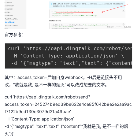
官方参考：
curl 'https://oapi.dingtalk.com/robot/send
 -H 'Content-Type: application/json' \

其中：access_token=后加自身webhook。-H后是链接头不用
改，"我就是我, 是不一样的烟火"可以改成想要的文本。
curl ‘
https://oapi.dingtalk.com/robot/send?
access_token=245274b9ed39be622e4ce85f642b9e2e2aa9ac
f7122b9cd130e3079d21a49bae
’
-H ‘Content-Type: application/json’
-d ‘{“msgtype”: “text”,“text”: {“content”:“我就是我, 是不一样的烟
火”}}’