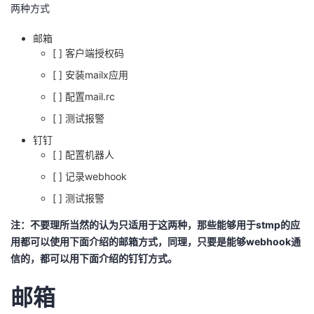
两种方式
者
邮箱
[ ] 客户端授权码
我
[ ] 安装mailx应用
的
我
[ ] 配置mail.rc
[ ] 测试报警
博
的
我
钉钉
[ ] 配置机器人
客
论
的
我
[ ] 记录webhook
坛
圈
的
我
[ ] 测试报警
注：不要理所当然的认为只适用于这两种，那些能够用于stmp的应
子
直
的
我
用都可以使用下面介绍的邮箱方式，同理，只要是能够webhook通
信的，都可以用下面介绍的钉钉方式。
我
播
活
的
邮箱
我
动
关
的