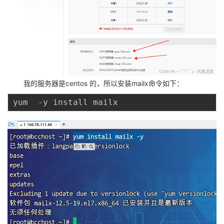
持
建
证
实
的
议
验
收
藏
我的服务器是centos 的，所以安装mailx命令如下：