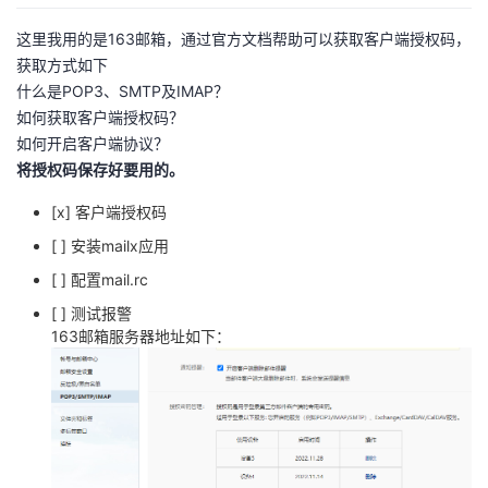
我
注
的
开
这里我用的是163邮箱，通过官方文档帮助可以获取客户端授权码，
获取方式如下
的
Programs
发
什么是POP3、SMTP及IMAP？
如何获取客户端授权码？
支
者
如何开启客户端协议？
将授权码保存好要用的。
持
学
[x] 客户端授权码
我
堂
[ ] 安装mailx应用
[ ] 配置mail.rc
的
我
我
[ ] 测试报警
163邮箱服务器地址如下：
技
的
的
我
术
云
课
的
我
支
声
程
认
的
我