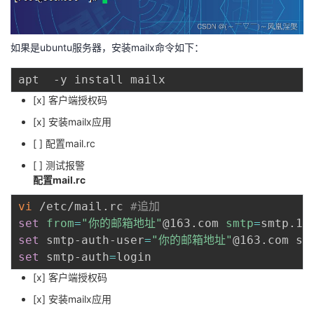
如果是ubuntu服务器，安装mailx命令如下：
[x] 客户端授权码
[x] 安装mailx应用
[ ] 配置mail.rc
[ ] 测试报警
配置mail.rc
vi
 /etc/mail.rc 
#追加
set
from
=
"你的邮箱地址"
@163.com 
smtp
=
smtp.16
set
 smtp-auth-user
=
"你的邮箱地址"
@163.com sm
set
 smtp-auth
=
[x] 客户端授权码
[x] 安装mailx应用