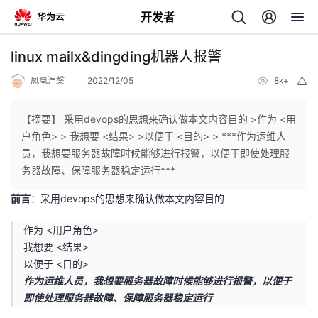
开发者
返
linux mailx&dingding机器人报警
回
凤凰涅槃
2022/12/05
8k+
举
报
【摘要】 采用devops的思想来确认做本文内容目的 >作为 <用
户角色> > 我想要 <结果> >以便于 <目的> > ***作为运维人
员，我想要服务器故障时候能够进行报警，以便于即使处理服
个
务器故障、保障服务器稳定运行***
前言
：采用devops的思想来确认做本文内容目的
我
人
作为 <用户角色>
的
主
我想要 <结果>
以便于 <目的>
开
页
作为运维人员，我想要服务器故障时候能够进行报警，以便于
即使处理服务器故障、保障服务器稳定运行
发