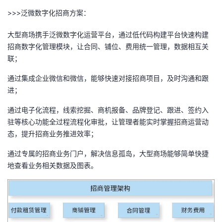
我
注
的
开
>>>泛微数字化招商方案：
的
大型商场携手泛微数字化运营平台，通过低代码构建平台快速构建
Programs
发
招商数字化管理模块，让合同、铺位、费用统一管理，数据相互关
联；
支
者
通过集成企业微信和微信，能够快速对接招商项目，及时沟通和跟
持
学
进；
我
堂
通过电子化流程，线索挖掘、商机报备、品牌登记、跟进、签约入
驻等核心功能全过程流程化审批，让管理者能实时掌握招商运营动
的
我
我
态，提升招商业务推进效率；
通过专属的招商业务门户，解决信息孤岛，大型商场能够简单快捷
技
的
的
我
地查看业务相关数据及图表。
术
云
课
的
我
支
声
程
认
的
我