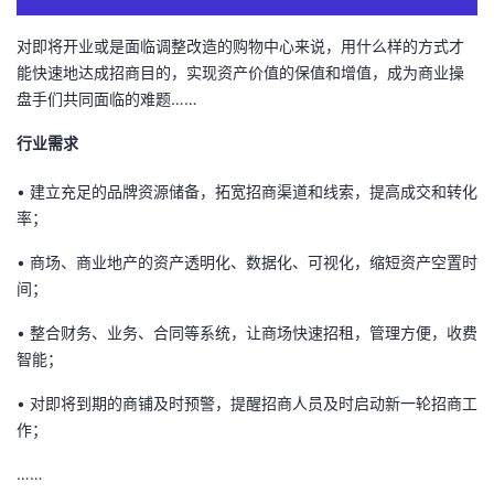
者
对即将开业或是面临调整改造的购物中心来说，用什么样的方式才
能快速地达成招商目的，实现资产价值的保值和增值，成为商业操
我
盘手们共同面临的难题……
行业需求
的
我
• 建立充足的品牌资源储备，拓宽招商渠道和线索，提高成交和转化
博
的
我
率；
客
论
的
我
• 商场、商业地产的资产透明化、数据化、可视化，缩短资产空置时
间；
坛
圈
的
我
• 整合财务、业务、合同等系统，让商场快速招租，管理方便，收费
子
直
的
我
智能；
• 对即将到期的商铺及时预警，提醒招商人员及时启动新一轮招商工
我
播
活
的
作；
我
动
关
的
……