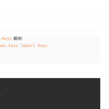
入
模块!
Keys
mon.keys import Keys
.
