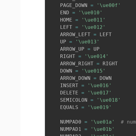
    PAGE_DOWN 
=
'\ue00f'
    END 
=
'\ue010'
    HOME 
=
'\ue011'
    LEFT 
=
'\ue012'
    ARROW_LEFT 
=
 LEFT

    UP 
=
'\ue013'
    ARROW_UP 
=
 UP

    RIGHT 
=
'\ue014'
    ARROW_RIGHT 
=
 RIGHT

    DOWN 
=
'\ue015'
    ARROW_DOWN 
=
 DOWN

    INSERT 
=
'\ue016'
    DELETE 
=
'\ue017'
    SEMICOLON 
=
'\ue018'
    EQUALS 
=
'\ue019'
    NUMPAD0 
=
'\ue01a'
# nu
    NUMPAD1 
=
'\ue01b'