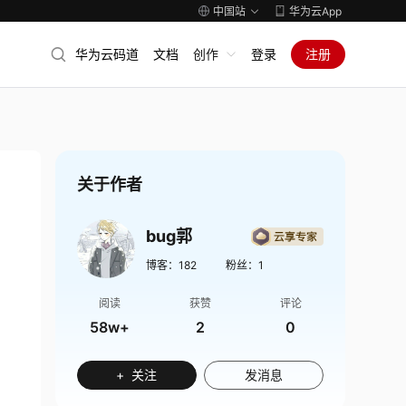
中国站
华为云App
华为云码道
文档
创作
登录
注册
关于作者
bug郭
博客：
182
粉丝：
1
阅读
获赞
评论
58w+
2
0
+ 关注
发消息