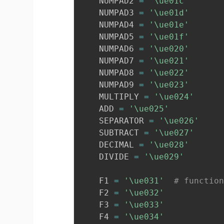
    NUMPAD2 
=
'\ue01c'
    NUMPAD3 
=
'\ue01d'
    NUMPAD4 
=
'\ue01e'
    NUMPAD5 
=
'\ue01f'
    NUMPAD6 
=
'\ue020'
    NUMPAD7 
=
'\ue021'
    NUMPAD8 
=
'\ue022'
    NUMPAD9 
=
'\ue023'
    MULTIPLY 
=
'\ue024'
    ADD 
=
'\ue025'
    SEPARATOR 
=
'\ue026'
    SUBTRACT 
=
'\ue027'
    DECIMAL 
=
'\ue028'
    DIVIDE 
=
'\ue029'
    F1 
=
'\ue031'
# functio
    F2 
=
'\ue032'
    F3 
=
'\ue033'
    F4 
=
'\ue034'