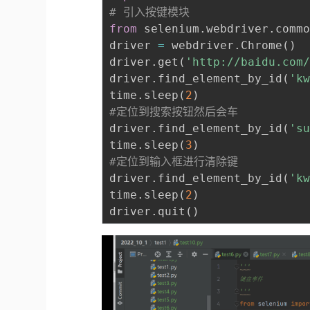
# 引入按键模块
from
 selenium
.
webdriver
.
comm
driver 
=
 webdriver
.
Chrome
(
)
driver
.
get
(
'http://baidu.com
driver
.
find_element_by_id
(
'k
time
.
sleep
(
2
)
#定位到搜索按钮然后会车
driver
.
find_element_by_id
(
's
time
.
sleep
(
3
)
#定位到输入框进行清除键
driver
.
find_element_by_id
(
'k
time
.
sleep
(
2
)
driver
.
quit
(
)