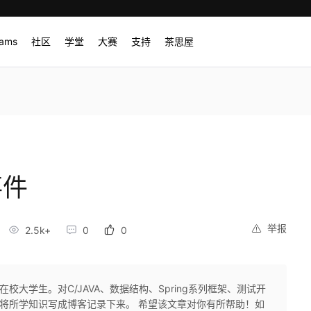
rams
社区
学堂
大赛
支持
茶思屋
事件
举报
2.5k+
0
0
在校大学生。对C/JAVA、数据结构、Spring系列框架、测试开
,喜欢将所学知识写成博客记录下来。 希望该文章对你有所帮助！如