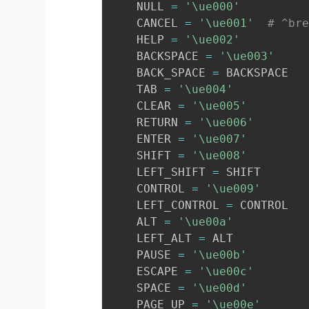
    NULL 
=
'\ue000'
    CANCEL 
=
'\ue001'
# ^br
    HELP 
=
'\ue002'
    BACKSPACE 
=
'\ue003'
    BACK_SPACE 
=
 BACKSPACE

    TAB 
=
'\ue004'
    CLEAR 
=
'\ue005'
    RETURN 
=
'\ue006'
    ENTER 
=
'\ue007'
    SHIFT 
=
'\ue008'
    LEFT_SHIFT 
=
 SHIFT

    CONTROL 
=
'\ue009'
    LEFT_CONTROL 
=
 CONTROL

    ALT 
=
'\ue00a'
    LEFT_ALT 
=
 ALT

    PAUSE 
=
'\ue00b'
    ESCAPE 
=
'\ue00c'
    SPACE 
=
'\ue00d'
    PAGE_UP 
=
'\ue00e'