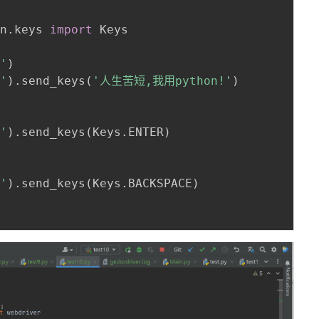
on
.
keys 
import
 Keys

/'
)
w'
)
.
send_keys
(
'人生苦短,我用python!'
)
u'
)
.
send_keys
(
Keys
.
ENTER
)
w'
)
.
send_keys
(
Keys
.
BACKSPACE
)