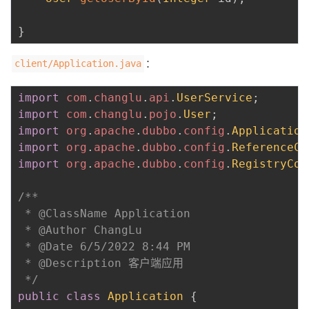
}
：
client/Application.java
import
com
.
changlu
.
api
.
UserService
;
import
com
.
changlu
.
pojo
.
User
;
import
org
.
apache
.
dubbo
.
config
.
Application
import
org
.
apache
.
dubbo
.
config
.
ReferenceCo
import
org
.
apache
.
dubbo
.
config
.
RegistryCon
/**

 * @ClassName Application

 * @Author ChangLu

 * @Date 6/5/2022 8:44 PM

 * @Description 客户端应用

 */
public
class
Application
{