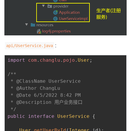
：
api/UserService.java
import
com
.
changlu
.
pojo
.
User
;
/**

 * @ClassName UserService

 * @Author ChangLu

 * @Date 6/5/2022 8:42 PM

 * @Description 用户业务接口

 */
public
interface
UserService
{
User
getUserById
(
Integer
 id
)
;