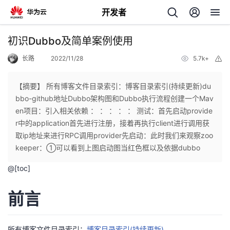
开发者
返
初识Dubbo及简单案例使用
回
长路
2022/11/28
5.7k+
举
报
【摘要】 所有博客文件目录索引：博客目录索引(持续更新)du
bbo-github地址Dubbo架构图和Dubbo执行流程创建一个Mav
en项目：引入相关依赖 ： ： ： ： ： 测试：首先启动provide
个
r中的application首先进行注册，接着再执行client进行调用获
取ip地址来进行RPC调用provider先启动：此时我们来观察zoo
我
人
keeper：①可以看到上图启动图当红色框以及依据dubbo
@[toc]
的
主
前言
开
页
发
所有博客文件目录索引：
博客目录索引(持续更新)