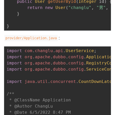
public
User
getUserById
(
Integer
 id
)
{
return
new
User
(
"changlu"
,
"男"
,
1
}
}
：
provider/Application.java
import
com
.
changlu
.
api
.
UserService
;
import
org
.
apache
.
dubbo
.
config
.
Application
import
org
.
apache
.
dubbo
.
config
.
RegistryCon
import
org
.
apache
.
dubbo
.
config
.
ServiceConf
import
java
.
util
.
concurrent
.
CountDownLatch
/**

 * @ClassName Application

 * @Author ChangLu

 * @Date 6/5/2022 8:47 PM
