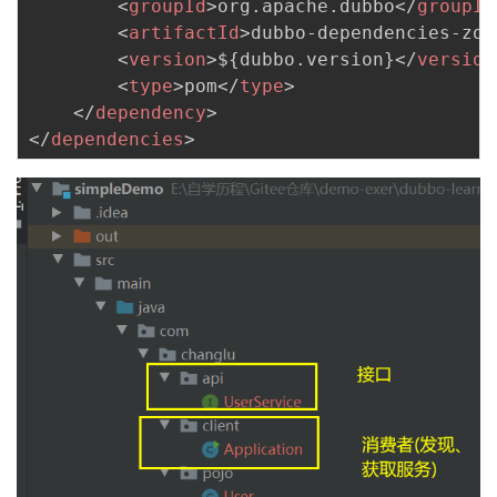
<
groupId
>
org.apache.dubbo
</
groupId
持
建
证
实
的
<
artifactId
>
dubbo-dependencies-zoo
<
version
>
${dubbo.version}
</
version
议
验
收
<
type
>
pom
</
type
>
</
dependency
>
藏
</
dependencies
>