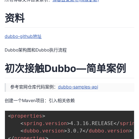
者
资料
我
dubbo-github地址
的
我
Dubbo架构图和Dubbo执行流程
博
的
我
初次接触Dubbo—简单案例
客
论
的
我
坛
圈
的
我
参考官网仓库代码案例：
dubbo-samples-api
创建一个Maven项目：引入相关依赖
子
直
的
我
我
播
活
的
<
properties
>
<
spring.version
>
4.3.16.RELEASE
</
spring
我
动
关
<
dubbo.version
>
3.0.7
</
dubbo.version
>
的
</
properties
>