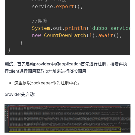
        service
.
export
(
)
;
//阻塞
System
.
out
.
println
(
"dubbo service 
new
CountDownLatch
(
1
)
.
await
(
)
;
}
}
测试
：首先启动provider中的application首先进行注册，接着再执
行client进行调用获取ip地址来进行RPC调用
这里是以zookeeper作为注册中心。
provider先启动：