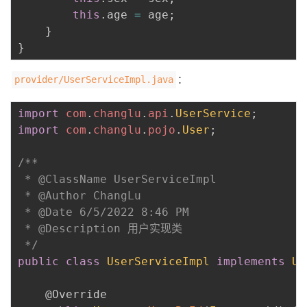
this
.
age 
=
 age
;
}
}
：
provider/UserServiceImpl.java
import
com
.
changlu
.
api
.
UserService
;
import
com
.
changlu
.
pojo
.
User
;
/**

 * @ClassName UserServiceImpl

 * @Author ChangLu

 * @Date 6/5/2022 8:46 PM

 * @Description 用户实现类

 */
public
class
UserServiceImpl
implements
Us
@Override