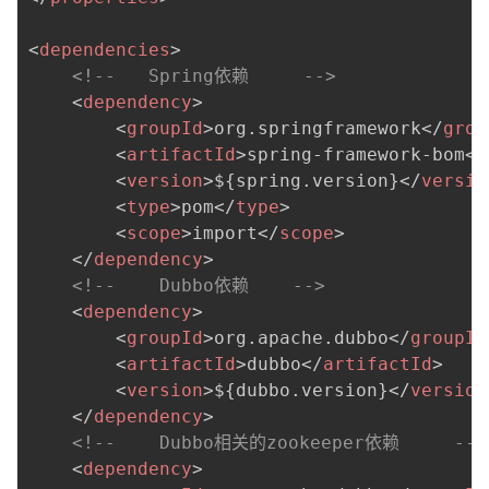
我
注
的
开
<
dependencies
>
<!--   Spring依赖     -->
的
Programs
发
<
dependency
>
<
groupId
>
org.springframework
</
grou
支
者
<
artifactId
>
spring-framework-bom
</
<
version
>
${spring.version}
</
versio
持
学
<
type
>
pom
</
type
>
<
scope
>
import
</
scope
>
我
堂
</
dependency
>
<!--    Dubbo依赖    -->
的
我
我
<
dependency
>
<
groupId
>
org.apache.dubbo
</
groupId
技
的
的
我
<
artifactId
>
dubbo
</
artifactId
>
<
version
>
${dubbo.version}
</
version
术
云
课
的
我
</
dependency
>
<!--    Dubbo相关的zookeeper依赖     -->
支
声
程
认
的
我
<
dependency
>