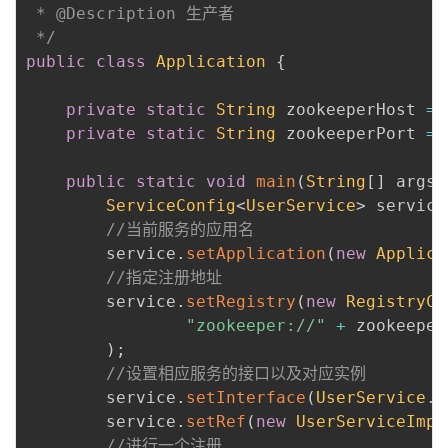
 * @Description 生产者

 */
public
class
Application
{
private
static
String
 zookeeperHost 
=
private
static
String
 zookeeperPort 
=
public
static
void
main
(
String
[
]
 args
)
ServiceConfig
<
UserService
>
 service
//当前服务的应用名
        service
.
setApplication
(
new
Applica
//指定注册地址
        service
.
setRegistry
(
new
RegistryCo
"zookeeper://"
+
 zookeeper
)
;
//设置相应服务的接口以及对应实例
        service
.
setInterface
(
UserService
.
c
        service
.
setRef
(
new
UserServiceImpl
//进行一个注册