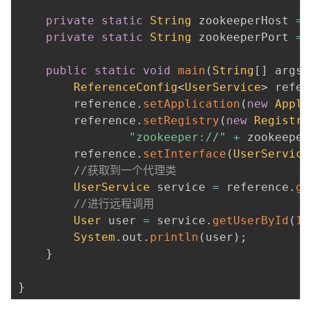
private
static
String
 zookeeperHost 
=
private
static
String
 zookeeperPort 
=
public
static
void
main
(
String
[
]
 args
)
ReferenceConfig
<
UserService
>
 refer
        reference
.
setApplication
(
new
Appli
        reference
.
setRegistry
(
new
Registry
"zookeeper://"
+
 zookeeper
        reference
.
setInterface
(
UserService
//获取到一个代理类
UserService
 service 
=
 reference
.
ge
//进行远程调用
User
 user 
=
 service
.
getUserById
(
12
System
.
out
.
println
(
user
)
;
}
}