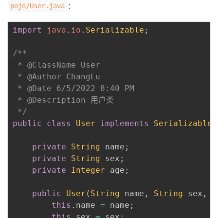
：
pojo/User.java
import
java
.
io
.
Serializable
;
/**

 * @ClassName User

 * @Author ChangLu

 * @Date 6/5/2022 8:40 PM

 * @Description 用户类

 */
public
class
User
implements
Serializable
private
String
 name
;
private
String
 sex
;
private
Integer
 age
;
public
User
(
String
 name
,
String
 sex
,
I
this
.
name 
=
 name
;
this
.
sex 
=
 sex
;