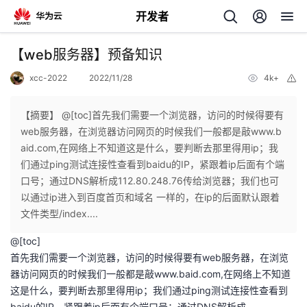
开发者
返
【web服务器】预备知识
回
xcc-2022
2022/11/28
4k+
举
报
【摘要】 @[toc]首先我们需要一个浏览器，访问的时候得要有
web服务器，在浏览器访问网页的时候我们一般都是敲www.b
aid.com,在网络上不知道这是什么，要判断去那里得用ip；我
个
们通过ping测试连接性查看到baidu的IP，紧跟着ip后面有个端
口号；通过DNS解析成112.80.248.76传给浏览器；我们也可
我
人
以通过ip进入到百度首页和域名 一样的，在ip的后面默认跟着
文件类型/index....
我
的
主
@[toc]
首先我们需要一个浏览器，访问的时候得要有web服务器，在浏览
我
的
开
页
器访问网页的时候我们一般都是敲
www.baid.com,
在网络上不知道
这是什么，要判断去那里得用ip；我们通过ping测试连接性查看到
我
的
开
发
baidu的IP，紧跟着ip后面有个端口号；通过DNS解析成