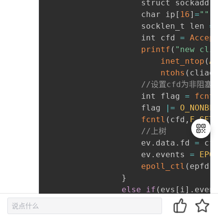
					struct sockad
					char ip
[
16
]
=
""
;
					socklen_t len 
=
					int cfd 
=
Accep
printf
(
"new cli
inet_ntop
(
A
ntohs
(
cliad
//设置cfd为非阻塞
					int flag 
=
fcnt
					flag 
|=
O_NONBL
fcntl
(
cfd
,
F_SET
//上树
					ev
.
data
.
fd 
=
 cf
					ev
.
events 
=
EPO
epoll_ctl
(
epfd
,
退
}
出
登
else
if
(
evs
[
i
]
.
even
录
{
read_client_req