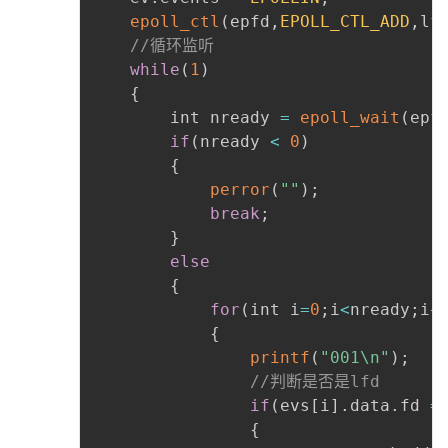
epoll_ctl
(
epfd
,
EPOLL_CTL_ADD
,
lf
//循环监听
while
(
1
)
{
		int nready 
=
epoll_wait
(
epf
if
(
nready 
<
0
)
{
perror
(
""
)
;
break
;
}
else
{
for
(
int i
=
0
;
i
<
nready
;
i
+
{
printf
(
"001\n"
)
;
//判断是否是lfd
if
(
evs
[
i
]
.
data
.
fd 
=
{