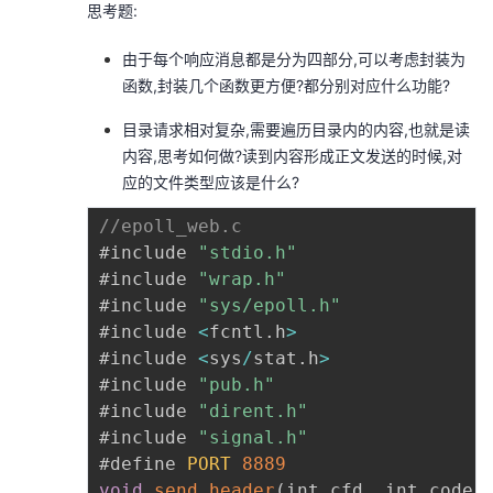
思考题:
由于每个响应消息都是分为四部分,可以考虑封装为
函数,封装几个函数更方便?都分别对应什么功能?
目录请求相对复杂,需要遍历目录内的内容,也就是读
内容,思考如何做?读到内容形成正文发送的时候,对
应的文件类型应该是什么?
//epoll_web.c
#include 
"stdio.h"
#include 
"wrap.h"
#include 
"sys/epoll.h"
#include 
<
fcntl
.
h
>
#include 
<
sys
/
stat
.
h
>
#include 
"pub.h"
#include 
"dirent.h"
#include 
"signal.h"
#define 
PORT
8889
void
send_header
(
int cfd
,
 int code
,