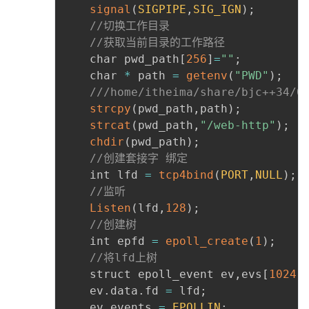
signal
(
SIGPIPE
,
SIG_IGN
)
;
//切换工作目录
//获取当前目录的工作路径
	char pwd_path
[
256
]
=
""
;
	char 
*
 path 
=
getenv
(
"PWD"
)
;
///home/itheima/share/bjc++34/0
strcpy
(
pwd_path
,
path
)
;
strcat
(
pwd_path
,
"/web-http"
)
;
chdir
(
pwd_path
)
;
//创建套接字 绑定
	int lfd 
=
tcp4bind
(
PORT
,
NULL
)
;
//监听
Listen
(
lfd
,
128
)
;
//创建树
	int epfd 
=
epoll_create
(
1
)
;
//将lfd上树
	struct epoll_event ev
,
evs
[
1024
]
	ev
.
data
.
fd 
=
 lfd
;
	ev
.
events 
=
EPOLLIN
;