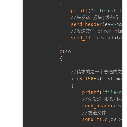
{
printf
(
"file not fo
//先发送 报头(状态行  
send_header
(
ev
-
>
dat
//发送文件 error.html
send_file
(
ev
-
>
data
.
}
else
{
//请求的是一个普通的文件
if
(
S_ISREG
(
s
.
st_mod
{
printf
(
"file\n"
//先发送 报头(状态
send_header
(
ev
-
//发送文件
send_file
(
ev
-
>
d