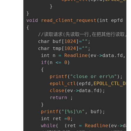
}
}
void
read_client_request
(
int epfd 
,
{
//读取请求(先读取一行,在把其他行读取,
	char buf
[
1024
]
=
""
;
	char tmp
[
1024
]
=
""
;
	 int n 
=
Readline
(
ev
-
>
data
.
fd
,
 
if
(
n 
<=
0
)
{
printf
(
"close or err\n"
)
;
epoll_ctl
(
epfd
,
EPOLL_CTL_DE
close
(
ev
-
>
data
.
fd
)
;
return
;
}
printf
(
"[%s]\n"
,
 buf
)
;
	 int ret 
=
0
;
while
(
(
ret 
=
Readline
(
ev
-
>
da