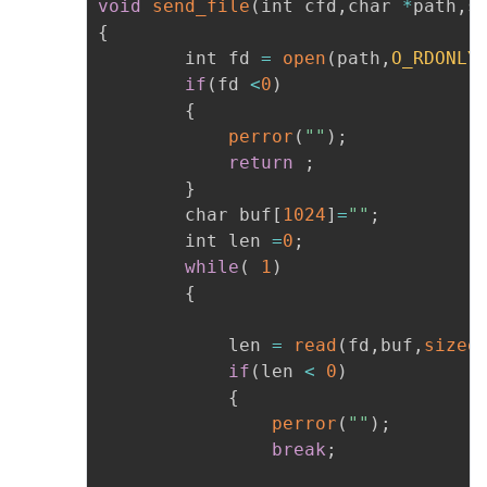
void
send_file
(
int cfd
,
char 
*
path
,
s
{
		int fd 
=
open
(
path
,
O_RDONLY
if
(
fd 
<
0
)
{
perror
(
""
)
;
return
;
}
		char buf
[
1024
]
=
""
;
		int len 
=
0
;
while
(
1
)
{
			len 
=
read
(
fd
,
buf
,
sizeo
if
(
len 
<
0
)
{
perror
(
""
)
;
break
;