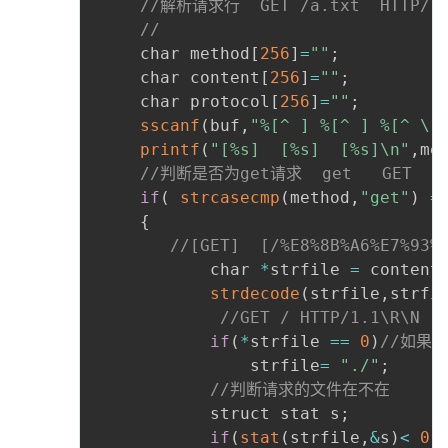
//解析请求行  GET /a.txt  HTTP/1.
//
	 char method
[
256
]
=
""
;
	 char content
[
256
]
=
""
;
	 char protocol
[
256
]
=
""
;
sscanf
(
buf
,
"%[^ ] %[^ ] %[^ \r
printf
(
"[%s]  [%s]  [%s]\n"
,
me
//判断是否为get请求  get   GET
if
(
strcasecmp
(
method
,
"get"
)
=
{
//[GET]  [/%E8%8B%A6%E7%93%
	 		char 
*
strfile 
=
 content
strdecode
(
strfile
,
strfi
//GET / HTTP/1.1\R\N
if
(
*
strfile 
==
0
)
//如果
	 			strfile
=
"./"
;
//判断请求的文件在不在
	 		struct stat s
;
if
(
stat
(
strfile
,
&
s
)
<
0
)