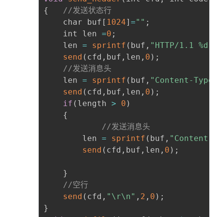
{
//发送状态行
	char buf
[
1024
]
=
""
;
	int len 
=
0
;
	len 
=
sprintf
(
buf
,
"HTTP/1.1 %d 
send
(
cfd
,
buf
,
len
,
0
)
;
//发送消息头
	len 
=
sprintf
(
buf
,
"Content-Type
send
(
cfd
,
buf
,
len
,
0
)
;
if
(
length 
>
0
)
{
//发送消息头
		len 
=
sprintf
(
buf
,
"Content-
send
(
cfd
,
buf
,
len
,
0
)
;
}
//空行
send
(
cfd
,
"\r\n"
,
2
,
0
)
;
}