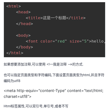
<
html
>
<
head
>
<
title
>
这是一个标题
</
title
>
</
head
>
<
body
>
<
font
color
=
"
red
"
size
=
"
5
"
>
hello, 
</
body
>
</
html
>
如果想要添加注释,可以使用 <!—我是注释 -->的方式.
也可以指定页面类型和字符编码,下面设置页面类型为html,并且字符
编码为utf8
<meta http-equiv="content-Type" content="text/html;
charset=utf8">
Html标签属性,可以双引号,单引号,或者不写