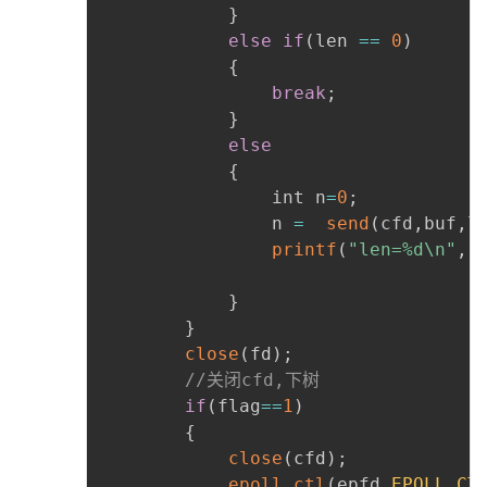
}
else
if
(
len 
==
0
)
{
break
;
}
else
{
				int n
=
0
;
				n 
=
send
(
cfd
,
buf
,
l
printf
(
"len=%d\n"
,
 
}
}
close
(
fd
)
;
//关闭cfd,下树
if
(
flag
==
1
)
{
close
(
cfd
)
;
epoll_ctl
(
epfd
,
EPOLL_CT