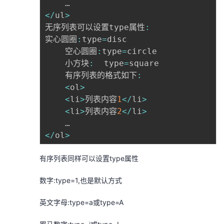
<
/
ul
>
无序列表可以设置type属性
:
实心圆圈
:
type
=
disc

	空心圆圈
:
type
=
circle

	小方块
:
  type
=
square

	有序列表的格式如下
:
<
ol
>
<
li
>
列表内容
1
<
/
li
>
<
li
>
列表内容
2
<
/
li
>
<
/
ol
>
有序列表同样可以设置type属性
数字:type=1,也是默认方式
英文字母:type=a或type=A