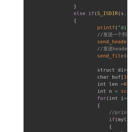
}
else
if
(
S_ISDIR
(
s
.
s
{
printf
(
"dir
//发送一个列表
send_header
//发送header
send_file
(
e
						struct dir
						char buf
[
10
						int len 
=
0
;
						int n 
=
sca
for
(
int i
=
0
{
//print
if
(
myli
{