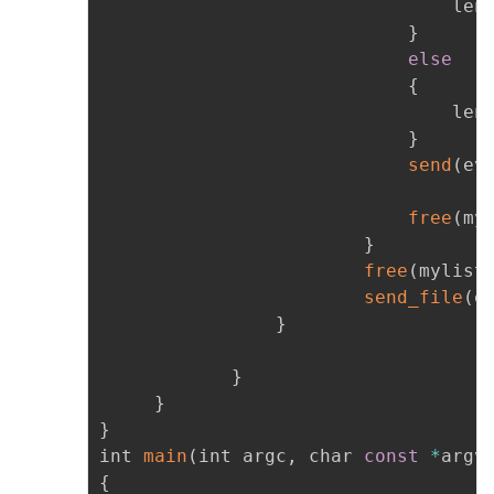
								len
}
else
{
								len
}
send
(
ev
free
(
my
}
free
(
mylist
send_file
(
e
}
}
}
}
int 
main
(
int argc
,
 char 
const
*
argv
{