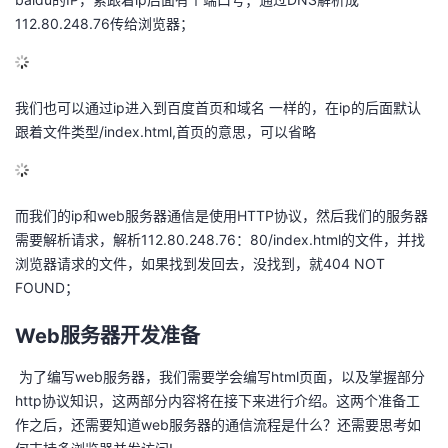
112.80.248.76传给浏览器；
的
Programs
发
者
支
者
我
我们也可以通过ip进入到百度首页和域名 一样的，在ip的后面默认
持
学
跟着文件类型/index.html,首页的意思，可以省略
的
我
我
堂
博
的
我
而我们的ip和web服务器通信是使用HTTP协议，然后我们的服务器
的
我
客
论
的
我
我
需要解析请求，解析112.80.248.76：80/index.html的文件，并找
浏览器请求的文件，如果找到发回去，没找到，就404 NOT
技
的
坛
圈
的
我
的
我
FOUND；
术
云
子
直
的
我
课
的
我
Web服务器开发准备
支
声
播
活
的
程
认
的
我
​ 为了编写web服务器，我们需要学会编写html页面，以及掌握部分
http协议知识，这两部分内容将在接下来进行介绍。这两个准备工
持
建
动
关
证
实
的
作之后，还需要知道web服务器的通信流程是什么？还需要思考如