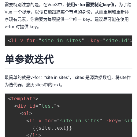
需要特别注意的是，在Vue3中，
使用v-for需要制定key值
，为了给
者
Vue 一个提示，以便它能跟踪每个节点的身份，从而重用和重新排
序现有元素，你需要为每项提供一个唯一 key。建议尽可能在使用
我
v-for 时提供 key。
<
li
v-for
=
"
site in sites
"
:key
=
"
site.id
"
>
的
我
博
的
我
单参数迭代
客
论
的
我
最简单的就是v-for：“site in sites”， sites 是源数据数组，将site作
坛
圈
的
我
为迭代器，遍历sites中的text。
<
template
>
子
直
的
我
<
div
id
=
"
test
"
>
<
ol
>
我
播
活
的
<
li
v-for
=
"
site in sites
"
:key
=
"
site
        {{site.text}}

我
动
关
的
</
li
>