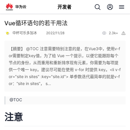
开发者
返
Vue循环语句的若干用法
回
中杯可乐多加冰
2022/11/28
2.3k+
举
报
【摘要】 @TOC 注意需要特别注意的是，在Vue3中，使用v-f
or需要制定key值，为了给 Vue 一个提示，以便它能跟踪每个
节点的身份，从而重用和重新排序现有元素，你需要为每项提
个
供一个唯一 key。建议尽可能在使用 v-for 时提供 key。<li v-f
or="site in sites" :key="site.id"> 单参数迭代最简单的就是v-f
我
人
or：“site in sites”， s...
的
主
@
TOC
开
页
注意
发