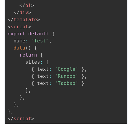
</
ol
>
我
注
的
开
</
div
>
</
template
>
的
Programs
发
<
script
>
export
default
{
支
者
  name
:
"Test"
,
data
(
)
{
持
学
return
{
      sites
:
[
我
堂
{
 text
:
'Google'
}
,
{
 text
:
'Runoob'
}
,
的
我
我
{
 text
:
'Taobao'
}
]
,
技
的
的
我
}
;
}
,
术
云
课
的
我
}
;
</
script
>
支
声
程
认
的
我