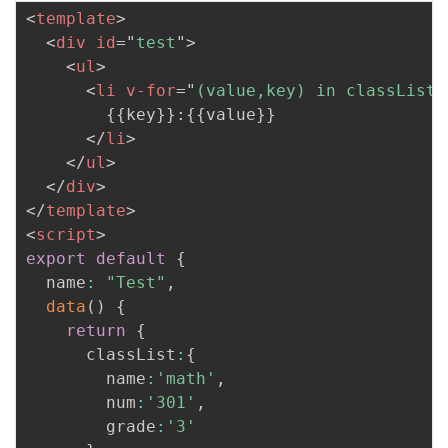
<
template
>
<
div
id
=
"
test
"
>
<
ul
>
<
li
v-for
=
"
(value,key) in classList
"
        {{key}}:{{value}}  

</
li
>
</
ul
>
</
div
>
</
template
>
<
script
>
export
default
{
  name
:
"Test"
,
data
(
)
{
return
{
      classList
:
{
        name
:
'math'
,
        num
:
'301'
,
        grade
:
'3'