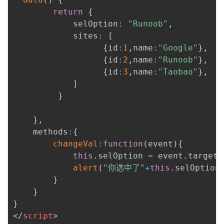
return
{
            selOption
:
"Runoob"
,
            sites
:
[
{
id
:
1
,
name
:
"Google"
}
,
{
id
:
2
,
name
:
"Runoob"
}
,
{
id
:
3
,
name
:
"Taobao"
}
,
]
}
}
,
    methods
:
{
changeVal
:
function
(
event
)
{
this
.
selOption 
=
 event
.
target
.
alert
(
"你选中了"
+
this
.
selOption
}
}
}
</
script
>