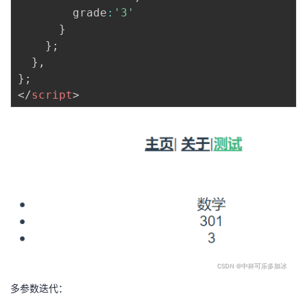
        grade
:
'3'
}
}
;
}
,
}
;
</
script
>
多参数迭代：