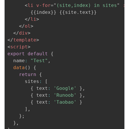
<
li
v-for
=
"
(site,index) in sites
"
:k
        {{index}} {{site.text}} 

</
li
>
</
ol
>
</
div
>
</
template
>
<
script
>
export
default
{
  name
:
"Test"
,
data
(
)
{
return
{
      sites
:
[
{
 text
:
'Google'
}
,
{
 text
:
'Runoob'
}
,
{
 text
:
'Taobao'
}
]
,
}
;
}
,