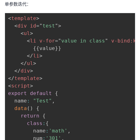
单参数迭代：
<
template
>
<
div
id
=
"
test
"
>
<
ul
>
<
li
v-for
=
"
value in class
"
v-bind:
ke
        {{value}} 

</
li
>
</
ul
>
</
div
>
</
template
>
<
script
>
export
default
{
  name
:
"Test"
,
data
(
)
{
return
{
class
:
{
        name
:
'math'
,
        num
:
'301'
,