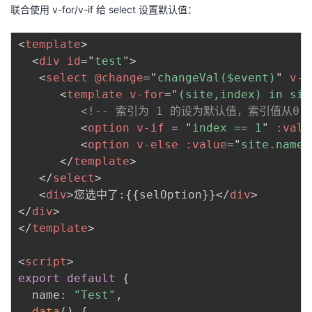
联合使用 v-for/v-if 给 select 设置默认值：
<
template
>
<
div
id
=
"
test
"
>
<
select
@change
=
"
changeVal($event)
"
v-m
<
template
v-for
=
"
(site,index) in sit
<!-- 索引为 1 的设为默认值，索引值从0 
<
option
v-if
=
"
index == 1
"
:valu
<
option
v-else
:value
=
"
site.name
"
</
template
>
</
select
>
<
div
>
您选中了:{{selOption}}
</
div
>
</
div
>
</
template
>
<
script
>
export
default
{
  name
:
"Test"
,
data
(
)
{