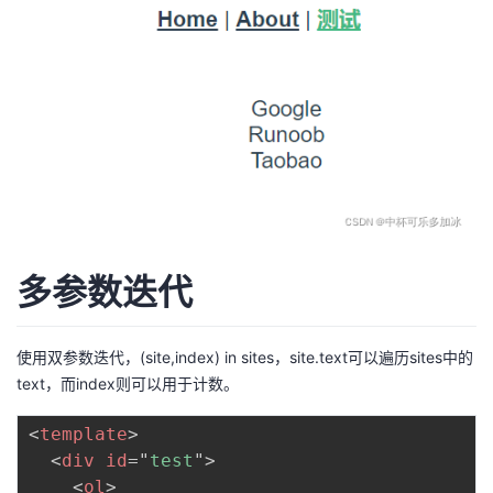
持
建
证
实
的
议
验
收
藏
多参数迭代
使用双参数迭代，(site,index) in sites，site.text可以遍历sites中的
text，而index则可以用于计数。
<
template
>
<
div
id
=
"
test
"
>
<
ol
>