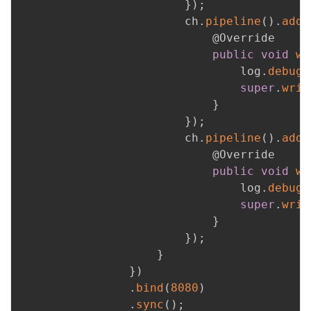
}
)
;
                        ch
.
pipeline
(
)
.
addL
@Override
public
void
wr
                                log
.
debug
(
super
.
writ
}
}
)
;
                        ch
.
pipeline
(
)
.
addL
@Override
public
void
wr
                                log
.
debug
(
super
.
writ
}
}
)
;
}
}
)
.
bind
(
8080
)
.
sync
(
)
;