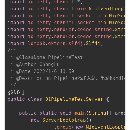
import
io
.
netty
.
channel
.
*
;
import
io
.
netty
.
channel
.
nio
.
NioEventLoopGr
import
io
.
netty
.
channel
.
socket
.
nio
.
NioServ
import
io
.
netty
.
channel
.
socket
.
nio
.
NioSock
import
io
.
netty
.
handler
.
codec
.
string
.
Strin
import
io
.
netty
.
handler
.
codec
.
string
.
Strin
import
lombok
.
extern
.
slf4j
.
Slf4j
;
/**

 * @ClassName PipelineTest

 * @Author ChangLu

 * @Date 2022/1/6 13:59

 * @Description Pipeline添加入站、出站hand
 */
@Slf4j
public
class
O1PipelineTestServer
{
public
static
void
main
(
String
[
]
 args
)
new
ServerBootstrap
(
)
.
group
(
new
NioEventLoopGro