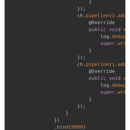
}
}
)
;
                        ch
.
pipeline
(
)
.
addL
@Override
public
void
wr
                                log
.
debug
(
super
.
writ
}
}
)
;
                        ch
.
pipeline
(
)
.
addL
@Override
public
void
wr
                                log
.
debug
(
super
.
writ
}
}
)
;
}
}
)
.
bind
(
8080
)