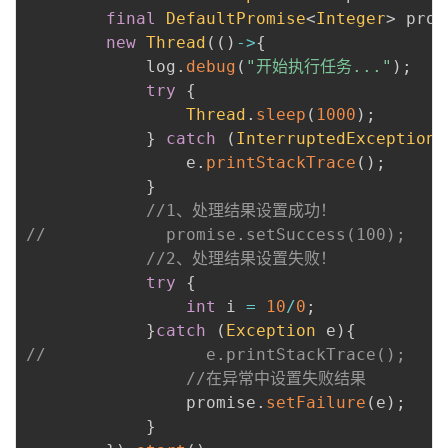
final
DefaultPromise
<
Integer
>
 prom
new
Thread
(
(
)
->
{
            log
.
debug
(
"开始执行任务..."
)
;
try
{
Thread
.
sleep
(
1000
)
;
}
catch
(
InterruptedException
 
                e
.
printStackTrace
(
)
;
}
//1、处理结果设置成功！
//            promise.setSuccess(100);
//2、处理结果设置失败！
try
{
int
 i 
=
10
/
0
;
}
catch
(
Exception
 e
)
{
//                e.printStackTrace();
//在异常中设置失败结果
                promise
.
setFailure
(
e
)
;
}