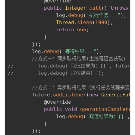
@Override
我
注
的
开
public
Integer
call
(
)
throws
E
                log
.
debug
(
"执行任务..."
)
;
的
Programs
发
Thread
.
sleep
(
1000
)
;
return
666
;
支
者
}
}
)
;
持
学
        log
.
debug
(
"等待结果..."
)
;
//方式一：同步取得结果(主线程阻塞获取)
我
堂
//        log.debug("取值结果为：{}", future.
//        log.debug("取值结束！");
的
我
我
//方式二：异步取得结果（执行任务线程来调
技
的
        future
.
addListener
(
new
GenericFutu
的
我
@Override
术
云
public
void
operationComplete
(
课
的
我
                log
.
debug
(
"取值结果为：{}"
,
 
支
声
}
程
认
的
我
}
)
;