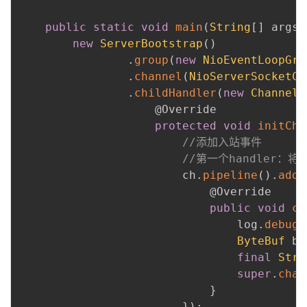
public
static
void
main
(
String
[
]
 args
)
new
ServerBootstrap
(
)
.
group
(
new
NioEventLoopGro
.
channel
(
NioServerSocketCh
.
childHandler
(
new
ChannelI
@Override
protected
void
initCha
//添加入站事件
//第一个handler：将By
                        ch
.
pipeline
(
)
.
addL
@Override
public
void
ch
                                log
.
debug
(
ByteBuf
 bu
final
Stri
super
.
chan
}
}
)
;