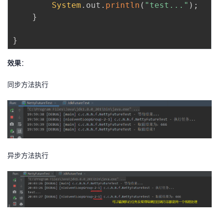
持
建
System
.
out
.
println
(
"test..."
)
;
证
实
的
}
议
验
收
}
藏
效果
：
同步方法执行
异步方法执行