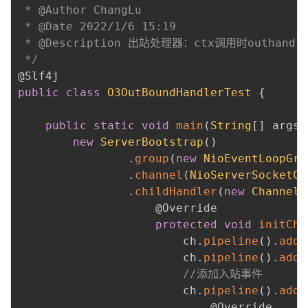
 * @Author ChangLu

 * @Date 2022/1/6 15:19

 * @Description 出站处理器：ctx调用时outhand
 */
@Slf4j
public
class
O3OutBoundHandlerTest
{
public
static
void
main
(
String
[
]
 args
)
new
ServerBootstrap
(
)
.
group
(
new
NioEventLoopGro
.
channel
(
NioServerSocketCh
.
childHandler
(
new
ChannelI
@Override
protected
void
initCha
                        ch
.
pipeline
(
)
.
addL
                        ch
.
pipeline
(
)
.
addL
//添加入站事件
                        ch
.
pipeline
(
)
.
addL
@Override