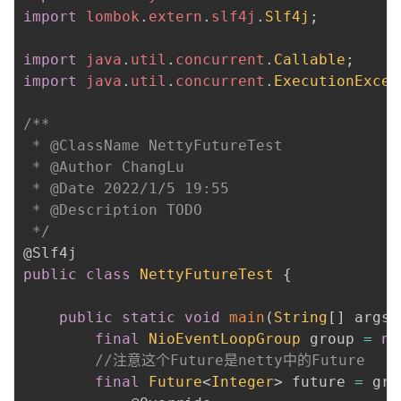
import
lombok
.
extern
.
slf4j
.
Slf4j
;
者
import
java
.
util
.
concurrent
.
Callable
;
我
import
java
.
util
.
concurrent
.
ExecutionExcep
的
我
/**

 * @ClassName NettyFutureTest

博
的
我
 * @Author ChangLu

 * @Date 2022/1/5 19:55

客
论
的
我
 * @Description TODO

 */
坛
圈
的
我
@Slf4j
public
class
NettyFutureTest
{
子
直
的
我
public
static
void
main
(
String
[
]
 args
)
我
播
活
的
final
NioEventLoopGroup
 group 
=
ne
//注意这个Future是netty中的Future
我
动
关
的
final
Future
<
Integer
>
 future 
=
 gro