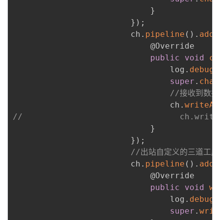
}
}
)
;
                        ch
.
pipeline
(
)
.
addL
@Override
public
void
ch
                                log
.
debug
(
super
.
chan
//接收到数据
                                ch
.
writeAn
//                                ch.wr
}
}
)
;
//出站自定义的三道工序
                        ch
.
pipeline
(
)
.
addL
@Override
public
void
wr
                                log
.
debug
(
super
.
writ