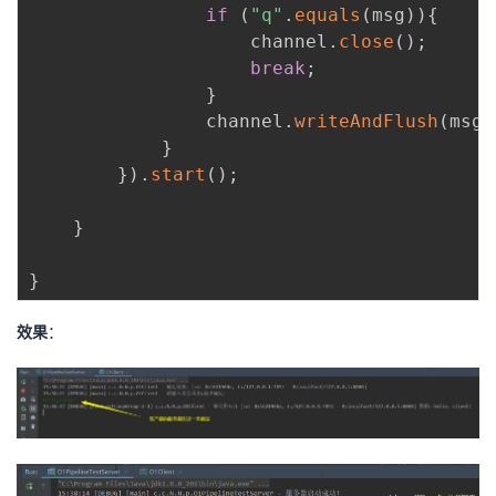
if
(
"q"
.
equals
(
msg
)
)
{
                    channel
.
close
(
)
;
break
;
}
                channel
.
writeAndFlush
(
msg
)
}
}
)
.
start
(
)
;
}
}
效果
：