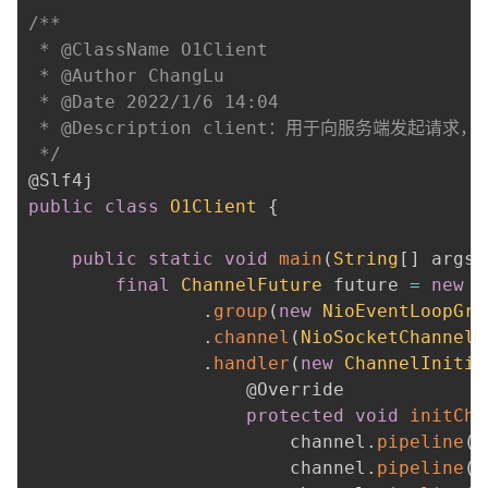
/**

 * @ClassName O1Client

 * @Author ChangLu

 * @Date 2022/1/6 14:04

 * @Description client：用于向服务端发起
 */
@Slf4j
public
class
O1Client
{
public
static
void
main
(
String
[
]
 args
)
final
ChannelFuture
 future 
=
new
B
.
group
(
new
NioEventLoopGro
.
channel
(
NioSocketChannel
.
.
handler
(
new
ChannelInitia
@Override
protected
void
initCha
                        channel
.
pipeline
(
)
                        channel
.
pipeline
(
)