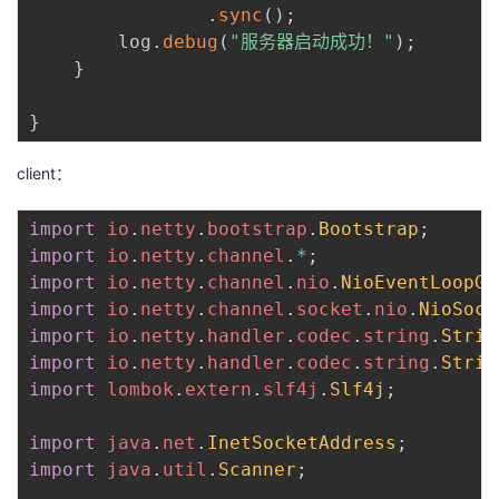
.
sync
(
)
;
        log
.
debug
(
"服务器启动成功！"
)
;
}
}
client：
import
io
.
netty
.
bootstrap
.
Bootstrap
;
import
io
.
netty
.
channel
.
*
;
import
io
.
netty
.
channel
.
nio
.
NioEventLoopGr
import
io
.
netty
.
channel
.
socket
.
nio
.
NioSock
import
io
.
netty
.
handler
.
codec
.
string
.
Strin
import
io
.
netty
.
handler
.
codec
.
string
.
Strin
import
lombok
.
extern
.
slf4j
.
Slf4j
;
import
java
.
net
.
InetSocketAddress
;
import
java
.
util
.
Scanner
;