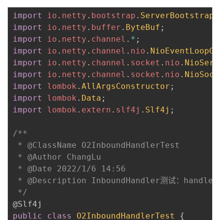
import
io
.
netty
.
bootstrap
.
ServerBootstrap
;
import
io
.
netty
.
buffer
.
ByteBuf
;
import
io
.
netty
.
channel
.
*
;
import
io
.
netty
.
channel
.
nio
.
NioEventLoopGr
import
io
.
netty
.
channel
.
socket
.
nio
.
NioServ
import
io
.
netty
.
channel
.
socket
.
nio
.
NioSock
import
lombok
.
AllArgsConstructor
;
import
lombok
.
Data
;
import
lombok
.
extern
.
slf4j
.
Slf4j
;
/**

 * @ClassName O2InboundHandlerTest

 * @Author ChangLu

 * @Date 2022/1/6 14:56

 * @Description InboundHandler测试：han
 */
@Slf4j
public
class
O2InboundHandlerTest
{