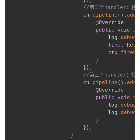
//第二个handler：将S
                        ch
.
pipeline
(
)
.
addL
@Override
public
void
ch
                                log
.
debug
(
final
Resu
                                ctx
.
fireCh
}
}
)
;
//第三个handler：接
                        ch
.
pipeline
(
)
.
addL
@Override
public
void
ch
                                log
.
debug
(
                                log
.
debug
(
}
}
)
;
}