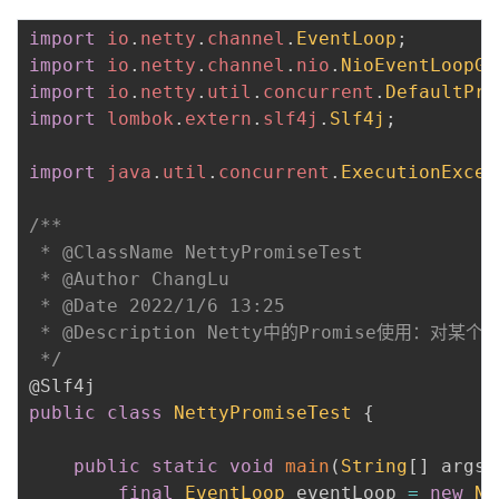
import
io
.
netty
.
channel
.
EventLoop
;
import
io
.
netty
.
channel
.
nio
.
NioEventLoopGr
import
io
.
netty
.
util
.
concurrent
.
DefaultPro
import
lombok
.
extern
.
slf4j
.
Slf4j
;
import
java
.
util
.
concurrent
.
ExecutionExcep
/**

 * @ClassName NettyPromiseTest

 * @Author ChangLu

 * @Date 2022/1/6 13:25

 * @Description Netty中的Promise使用：对
 */
@Slf4j
public
class
NettyPromiseTest
{
public
static
void
main
(
String
[
]
 args
)
final
EventLoop
 eventLoop 
=
new
Ni