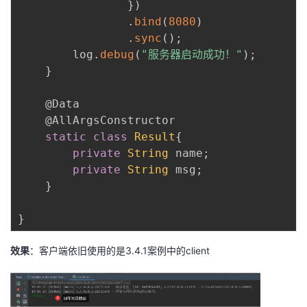
}
)
.
bind
(
8080
)
.
sync
(
)
;
        log
.
debug
(
"服务器启动成功！"
)
;
}
@Data
@AllArgsConstructor
static
class
Result
{
private
String
 name
;
private
String
 msg
;
}
}
效果
：客户端依旧使用的是3.4.1案例中的client