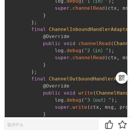
                log
.
debug
(
"1（in）"
)
;
super
.
channelRead
(
ctx
,
 msg
}
}
;
final
ChannelInboundHandlerAdapter
@Override
public
void
channelRead
(
Channe
                log
.
debug
(
"2（in）"
)
;
super
.
channelRead
(
ctx
,
 msg
}
}
;
final
ChannelOutboundHandlerAdapte
@Override
public
void
write
(
ChannelHandl
                log
.
debug
(
"3（out）"
)
;
退
super
.
write
(
ctx
,
 msg
,
 prom
出
登
}
录
}
;
final
ChannelOutboundHandlerAdapte