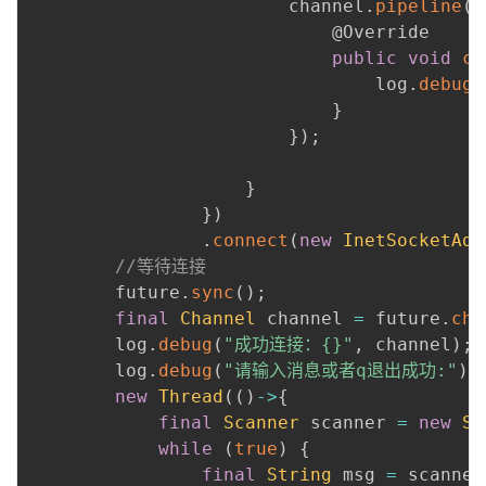
                        channel
.
pipeline
(
)
@Override
public
void
ch
                                log
.
debug
(
}
}
)
;
}
}
)
.
connect
(
new
InetSocketAdd
//等待连接
        future
.
sync
(
)
;
final
Channel
 channel 
=
 future
.
cha
        log
.
debug
(
"成功连接：{}"
,
 channel
)
;
        log
.
debug
(
"请输入消息或者q退出成功:"
)
;
new
Thread
(
(
)
->
{
final
Scanner
 scanner 
=
new
Sc
while
(
true
)
{
final
String
 msg 
=
 scanner