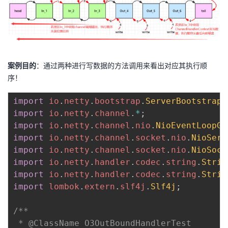
案例目的
：通过两种进行写数据的方法调用来看出对应其执行顺
序！
import
io
.
netty
.
bootstrap
.
ServerBootstrap
;
import
io
.
netty
.
channel
.
*
;
import
io
.
netty
.
channel
.
nio
.
NioEventLoopGr
import
io
.
netty
.
channel
.
socket
.
nio
.
NioServ
import
io
.
netty
.
channel
.
socket
.
nio
.
NioSock
import
io
.
netty
.
handler
.
codec
.
string
.
Strin
import
io
.
netty
.
handler
.
codec
.
string
.
Strin
import
lombok
.
extern
.
slf4j
.
Slf4j
;
/**

 * @ClassName O3OutBoundHandlerTest
