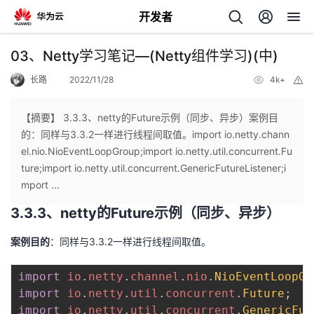
开发者
返
03、Netty学习笔记—(Netty组件学习)(中)
回
长路
2022/11/28
4k+
举
报
【摘要】 3.3.3、netty的Future示例（同步、异步）案例目
的：同样与3.3.2一样进行线程间取值。import io.netty.chann
el.nio.NioEventLoopGroup;import io.netty.util.concurrent.Fu
个
ture;import io.netty.util.concurrent.GenericFutureListener;i
mport ...
我
人
3.3.3、netty的Future示例（同步、异步）
的
主
案例目的
：同样与3.3.2一样进行线程间取值。
开
页
import
io
.
netty
.
channel
.
nio
.
NioEventLoopGr
import
io
.
netty
.
util
.
concurrent
.
Future
;
发
import
io
.
netty
.
util
.
concurrent
.
GenericFut