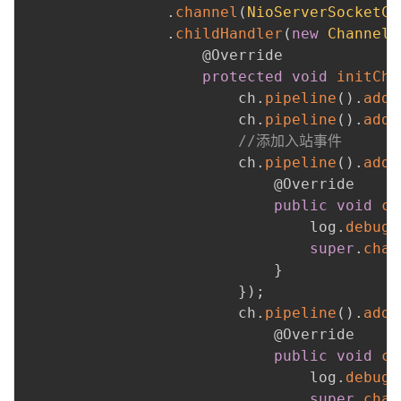
.
channel
(
NioServerSocketCh
.
childHandler
(
new
ChannelI
@Override
protected
void
initCha
                        ch
.
pipeline
(
)
.
addL
                        ch
.
pipeline
(
)
.
addL
//添加入站事件
                        ch
.
pipeline
(
)
.
addL
@Override
public
void
ch
                                log
.
debug
(
super
.
chan
}
}
)
;
                        ch
.
pipeline
(
)
.
addL
@Override
public
void
ch
                                log
.
debug
(
super
.
chan