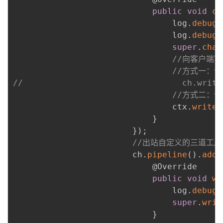
public
void
ch
                                log
.
debug
(
                                log
.
debug
(
super
.
chan
//向客户端
//方式一：调用
//                                ch.write
//方式二：调
                                ctx
.
writeA
}
}
)
;
//出站自定义的三道工序
                        ch
.
pipeline
(
)
.
addL
@Override
public
void
wr
                                log
.
debug
(
super
.
writ
}