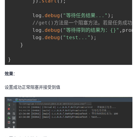
}
)
.
start
(
)
;
        log
.
debug
(
"等待任务结果..."
)
;
//get()方法是一个阻塞方法。若是任务成
        log
.
debug
(
"等待得到的结果为：{}"
,
prom
        log
.
debug
(
"test..."
)
;
}
}
效果
：
设置成功正常阻塞并接受到值