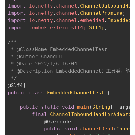
import
io
.
netty
.
channel
.
ChannelOutboundHan
import
io
.
netty
.
channel
.
ChannelPromise
;
import
io
.
netty
.
channel
.
embedded
.
EmbeddedC
import
lombok
.
extern
.
slf4j
.
Slf4j
;
/**

 * @ClassName EmbeddedChannelTest

 * @Author ChangLu

 * @Date 2022/1/6 16:04

 * @Description EmbeddedChannel：工
 */
@Slf4j
public
class
EmbeddedChannelTest
{
public
static
void
main
(
String
[
]
 args
)
final
ChannelInboundHandlerAdapter
@Override
public
void
channelRead
(
Channe