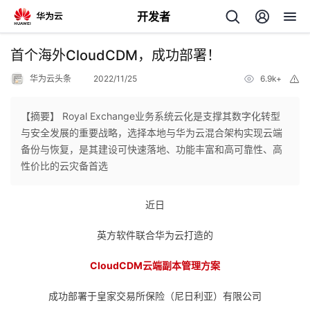
开发者
返
首个海外CloudCDM，成功部署！
回
华为云头条
2022/11/25
6.9k+
举
报
【摘要】 Royal Exchange业务系统云化是支撑其数字化转型
与安全发展的重要战略，选择本地与华为云混合架构实现云端
备份与恢复，是其建设可快速落地、功能丰富和高可靠性、高
个
性价比的云灾备首选
我
人
近日
的
主
英方软件联合华为云打造的
开
CloudCDM云端副本管理方案
页
成功部署于皇家交易所保险（尼日利亚）有限公司
发