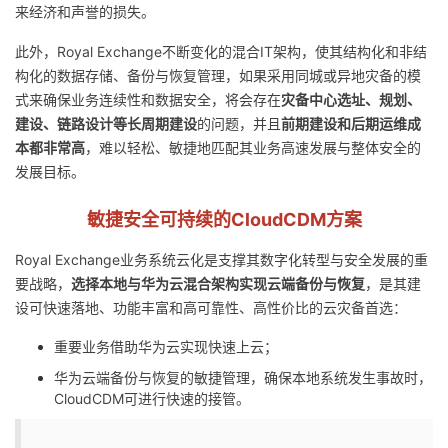
来经济和声誉的损失。
我
注
的
开
此外，Royal Exchange不断变化的混合IT架构，使其结构化和非结
的
Programs
发
构化的数据存储、备份与恢复管理，如果采用同城或异地灾备的模
式来确保业务连续性和数据安全，将会存在
灾备中心选址、规划、
支
者
建设、链路设计等长周期建设
的问题，并且
前期建设和后期运维成
本都非常高
，难以轻松、敏捷地匹配其业务高速发展与整体安全的
持
学
发展目标。
我
堂
敏捷安全可持续的CloudCDM方案
Royal Exchange业务系统云化是支撑其数字化转型与安全发展的重
的
我
我
要战略，
选择本地与华为云混合架构实现云端备份与恢复
，是其建
设可快速落地、功能丰富和高可靠性、高性价比的云灾备首选：
技
的
的
我
重要业务借助华为云实现快速上云；
术
云
课
的
我
华为云端备份与恢复的敏捷管理，确保本地系统发生事故时，
CloudCDM可进行快速的接管。
支
声
程
认
的
我