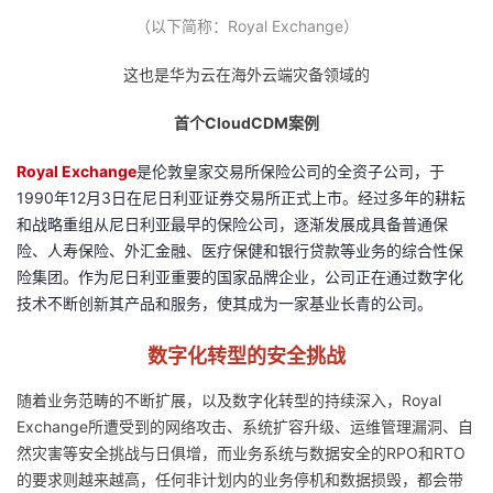
（以下简称：Royal Exchange）
者
这也是华为云在海外云端灾备领域的
我
首个CloudCDM案例
的
我
Royal Exchange
是伦敦皇家交易所保险公司的全资子公司，于
1990年12月3日在尼日利亚证券交易所正式上市。经过多年的耕耘
博
的
我
和战略重组从尼日利亚最早的保险公司，逐渐发展成具备普通保
险、人寿保险、外汇金融、医疗保健和银行贷款等业务的综合性保
客
论
的
我
险集团。作为尼日利亚重要的国家品牌企业，公司正在通过数字化
技术不断创新其产品和服务，使其成为一家基业长青的公司。
坛
圈
的
我
数字化转型的安全挑战
子
直
的
我
随着业务范畴的不断扩展，以及数字化转型的持续深入，Royal
我
播
活
的
Exchange所遭受到的网络攻击、系统扩容升级、运维管理漏洞、自
然灾害等安全挑战与日俱增，而业务系统与数据安全的RPO和RTO
我
动
关
的
的要求则越来越高，任何非计划内的业务停机和数据损毁，都会带