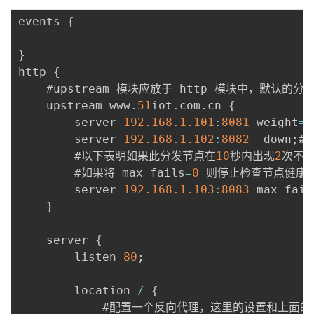
events 
{
}
http 
{
    #upstream 模块应放于 http 模块中，默认的分
    upstream www
.
51
iot
.
com
.
cn 
{
        server 
192.168
.1
.101
:
8081
 weight
=
3
        server 
192.168
.1
.102
:
8082
  down
;
#
        #以下表明如果此分发节点在
10
秒内出现
2
次不
        #如果将 max_fails
=
0
 则停止检查节点健康情
        server 
192.168
.1
.103
:
8083
 max_fail
}
    server 
{
        listen 
80
;
        location 
/
{
            #配置一个反向代理，这里的设置和上面的