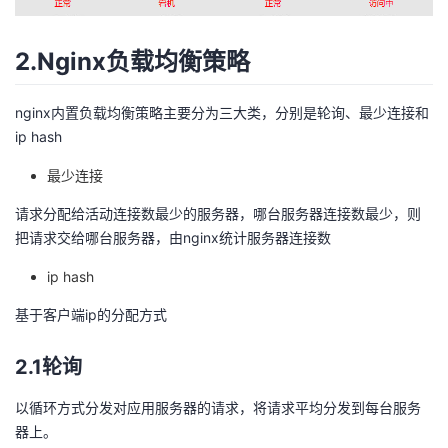
我
注
的
开
2.Nginx负载均衡策略
的
Programs
发
nginx内置负载均衡策略主要分为三大类，分别是轮询、最少连接和
支
者
ip hash
持
学
最少连接
请求分配给活动连接数最少的服务器，哪台服务器连接数最少，则
我
堂
把请求交给哪台服务器，由nginx统计服务器连接数
的
我
我
ip hash
技
的
基于客户端ip的分配方式
的
我
术
云
课
的
我
2.1轮询
以循环方式分发对应用服务器的请求，将请求平均分发到每台服务
支
声
程
认
的
我
器上。