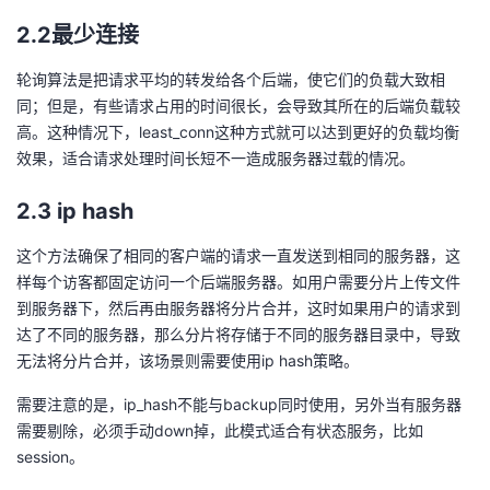
持
建
证
实
的
2.2最少连接
议
验
收
轮询算法是把请求平均的转发给各个后端，使它们的负载大致相
同；但是，有些请求占用的时间很长，会导致其所在的后端负载较
藏
高。这种情况下，least_conn这种方式就可以达到更好的负载均衡
效果，适合请求处理时间长短不一造成服务器过载的情况。
2.3 ip hash
这个方法确保了相同的客户端的请求一直发送到相同的服务器，这
样每个访客都固定访问一个后端服务器。如用户需要分片上传文件
到服务器下，然后再由服务器将分片合并，这时如果用户的请求到
达了不同的服务器，那么分片将存储于不同的服务器目录中，导致
无法将分片合并，该场景则需要使用ip hash策略。
需要注意的是，ip_hash不能与backup同时使用，另外当有服务器
需要剔除，必须手动down掉，此模式适合有状态服务，比如
session。