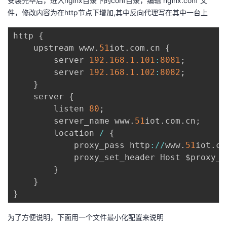
安装完毕后，进入nginx目录下的conf目录，编辑 nginx.conf 文
件，修改内容为在http节点下增加,其中反向代理写在其中一台上
http 
{
    upstream www
.
51
iot
.
com
.
cn 
{
        server 
192.168
.1
.101
:
8081
;
        server 
192.168
.1
.102
:
8082
;
}
    server 
{
        listen 
80
;
        server_name www
.
51
iot
.
com
.
cn
;
        location 
/
{
            proxy_pass http
:
/
/
www
.
51
iot
.
co
            proxy_set_header Host $proxy_h
}
}
}
为了方便说明，下面用一个文件最小化配置来说明