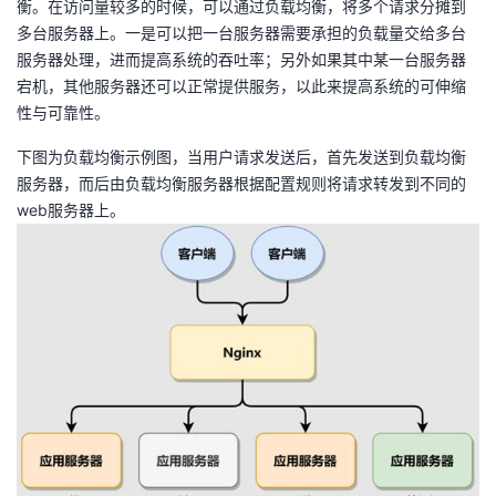
衡。在访问量较多的时候，可以通过负载均衡，将多个请求分摊到
多台服务器上。一是可以把一台服务器需要承担的负载量交给多台
者
服务器处理，进而提高系统的吞吐率；另外如果其中某一台服务器
宕机，其他服务器还可以正常提供服务，以此来提高系统的可伸缩
我
性与可靠性。
的
我
下图为负载均衡示例图，当用户请求发送后，首先发送到负载均衡
服务器，而后由负载均衡服务器根据配置规则将请求转发到不同的
博
的
我
web服务器上。
客
论
的
我
坛
圈
的
我
子
直
的
我
我
播
活
的
我
动
关
的