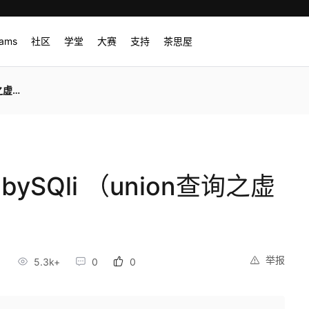
rams
社区
学堂
大赛
支持
茶思屋
问题）
abySQli （union查询之虚
举报
5.3k+
0
0