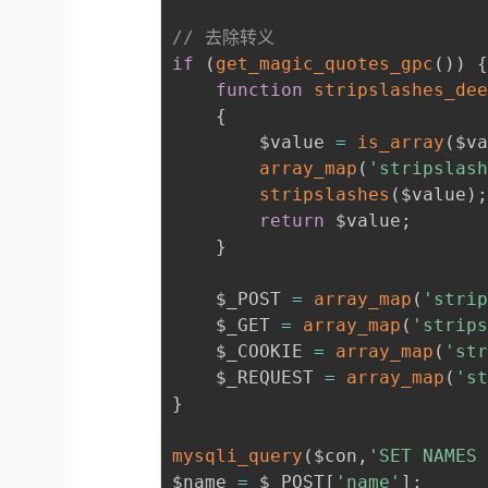
// 去除转义
if
(
get_magic_quotes_gpc
(
)
)
function
stripslashes_de
{
		$value 
=
is_array
(
$v
array_map
(
'stripslas
stripslashes
(
$value
)
return
 $value
;
}
	$_POST 
=
array_map
(
'stri
	$_GET 
=
array_map
(
'strip
	$_COOKIE 
=
array_map
(
'st
	$_REQUEST 
=
array_map
(
's
}
mysqli_query
(
$con
,
'SET NAMES
$name 
=
 $_POST
[
'name'
]
;