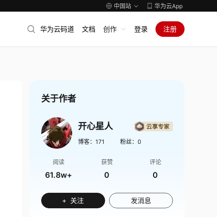
中国站
华为云App
华为云码道
文档
创作
登录
注册
关于作者
开心星人
博客：
171
粉丝：
0
阅读
获赞
评论
61.8w+
0
0
+ 关注
发消息