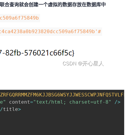
那么联合查询就会创建一个虚拟的数据存放在数据库中
c509a6f75849b
c4ca4238a0b923820dcc509a6f75849b'#
OZRFGQRRMMZFM6KJJBSG6WSYJJWESSCWPJNFQSTVLFLTC
pe"
 content
=
"text/html; charset=utf-8"
/
>
<
/
title
>