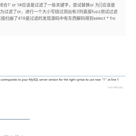
闭合1' or 1#应该是过滤了一些关键字，尝试替换or 为||应该是
4#因为过滤了or，进行一个大小写绕过测出有3列直接fuzz测试过滤
了419是过滤的发现源码中有东西解码得到select * fro