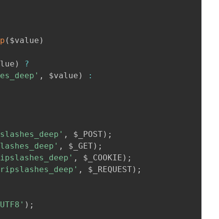
{
ep
(
$value
)
alue
)
?
hes_deep'
,
 $value
)
:
;
pslashes_deep'
,
 $_POST
)
;
slashes_deep'
,
 $_GET
)
;
ripslashes_deep'
,
 $_COOKIE
)
;
tripslashes_deep'
,
 $_REQUEST
)
;
 UTF8'
)
;