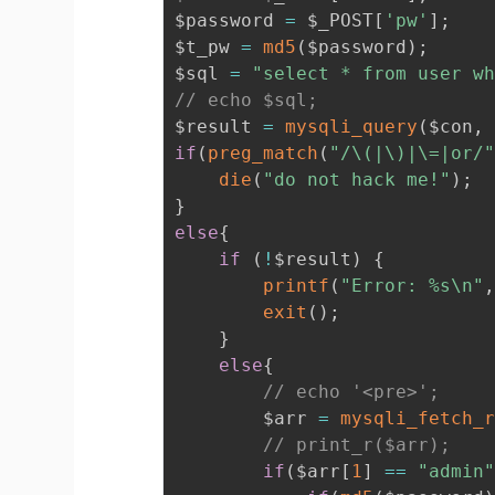
$password 
=
 $_POST
[
'pw'
]
;
$t_pw 
=
md5
(
$password
)
;
$sql 
=
"select * from user w
// echo $sql;
$result 
=
mysqli_query
(
$con
,
if
(
preg_match
(
"/\(|\)|\=|or/
die
(
"do not hack me!"
)
;
}
else
{
if
(
!
$result
)
{
printf
(
"Error: %s\n"
exit
(
)
;
}
else
{
// echo '<pre>';
		$arr 
=
mysqli_fetch_
// print_r($arr);
if
(
$arr
[
1
]
==
"admin