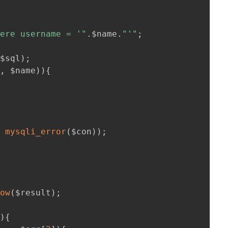
here username = '"
.
$name
.
"'"
;
 $sql
)
;
"
,
 $name
)
)
{
,
mysqli_error
(
$con
)
)
;
row
(
$result
)
;
"
)
{