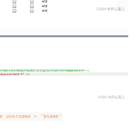
e username = '$name'
了