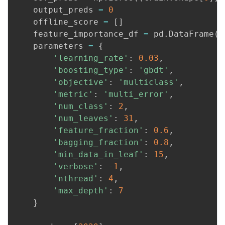
    output_preds 
=
0
    offline_score 
=
[
]
    feature_importance_df 
=
 pd
.
DataFrame
(
)
    parameters 
=
{
'learning_rate'
:
0.03
,
'boosting_type'
:
'gbdt'
,
'objective'
:
'multiclass'
,
'metric'
:
'multi_error'
,
'num_class'
:
2
,
'num_leaves'
:
31
,
'feature_fraction'
:
0.6
,
'bagging_fraction'
:
0.8
,
'min_data_in_leaf'
:
15
,
'verbose'
:
-
1
,
'nthread'
:
4
,
'max_depth'
:
7
}