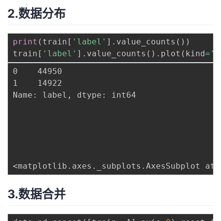
2.数据分布
print
(
train
[
'label'
]
.
value_counts
(
)
)
train
[
'label'
]
.
value_counts
(
)
.
plot
(
kind
=
'b
0    44950

1    14922

Name: label, dtype: int64

3.数据合并