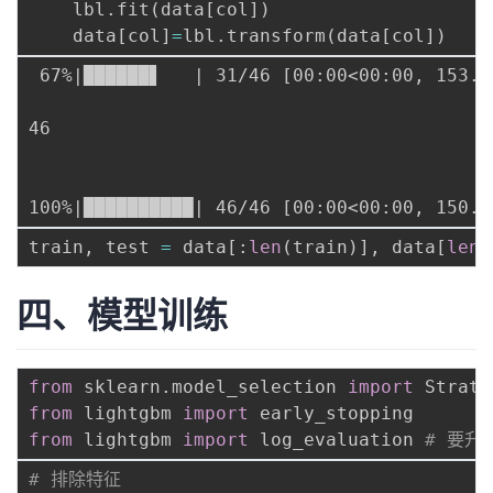
    lbl
.
fit
(
data
[
col
]
)
    data
[
col
]
=
lbl
.
transform
(
data
[
col
]
)
 67%|██████▋   | 31/46 [00:00<00:00, 153.29
46

train
,
 test 
=
 data
[
:
len
(
train
)
]
,
 data
[
len
(
四、模型训练
from
 sklearn
.
model_selection 
import
from
 lightgbm 
import
from
 lightgbm 
import
 log_evaluation 
# 要升
# 排除特征