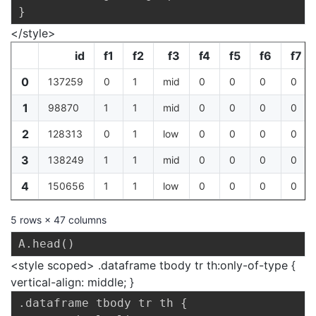
</style>
id
f1
f2
f3
f4
f5
f6
f7
0
137259
0
1
mid
0
0
0
0
1
98870
1
1
mid
0
0
0
0
2
128313
0
1
low
0
0
0
0
3
138249
1
1
mid
0
0
0
0
4
150656
1
1
low
0
0
0
0
5 rows × 47 columns
A
.
head
(
)
<style scoped> .dataframe tbody tr th:only-of-type {
vertical-align: middle; }
.dataframe tbody tr th {
