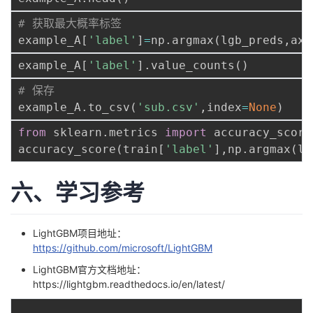
# 获取最大概率标签
example_A
[
'label'
]
=
np
.
argmax
(
lgb_preds
,
axi
example_A
[
'label'
]
.
value_counts
(
)
# 保存
example_A
.
to_csv
(
'sub.csv'
,
index
=
None
)
from
 sklearn
.
metrics 
import
 accuracy_score

accuracy_score
(
train
[
'label'
]
,
np
.
argmax
(
lg
六、学习参考
LightGBM项目地址：
https://github.com/microsoft/LightGBM
LightGBM官方文档地址：
https://lightgbm.readthedocs.io/en/latest/