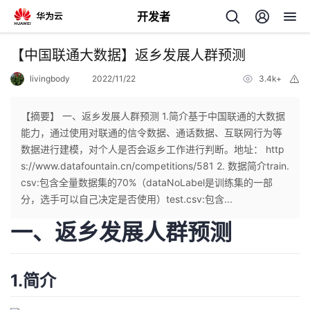
开发者
返
【中国联通大数据】返乡发展人群预测
回
livingbody
2022/11/22
3.4k+
举
报
【摘要】 一、返乡发展人群预测 1.简介基于中国联通的大数据
能力，通过使用对联通的信令数据、通话数据、互联网行为等
数据进行建模，对个人是否会返乡工作进行判断。地址： http
个
s://www.datafountain.cn/competitions/581 2. 数据简介train.
csv:包含全量数据集的70%（dataNoLabel是训练集的一部
我
人
分，选手可以自己决定是否使用）test.csv:包含...
一、返乡发展人群预测
的
主
开
页
1.简介
发