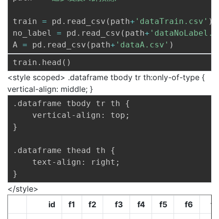
train 
=
 pd
.
read_csv
(
path
+
'dataTrain.csv'
)
no_label 
=
 pd
.
read_csv
(
path
+
'dataNoLabel.c
A 
=
 pd
.
read_csv
(
path
+
'dataA.csv'
)
train
.
head
(
)
<style scoped> .dataframe tbody tr th:only-of-type {
vertical-align: middle; }
.dataframe tbody tr th {

    vertical-align: top;

}

.dataframe thead th {

    text-align: right;

</style>
id
f1
f2
f3
f4
f5
f6
f7