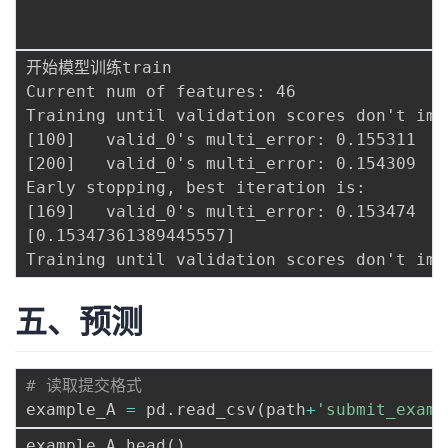
                                          
                                          
开始模型训练train

Current num of features: 46

Training until validation scores don't imp
[100]	valid_0's multi_error: 0.155311

[200]	valid_0's multi_error: 0.154309

Early stopping, best iteration is:

[169]	valid_0's multi_error: 0.153474

[0.15347361389445557]

五、预测
# 读取提交格式
example_A 
=
 pd
.
read_csv
(
path
+
'submit_examp
example_A
.
head
(
)