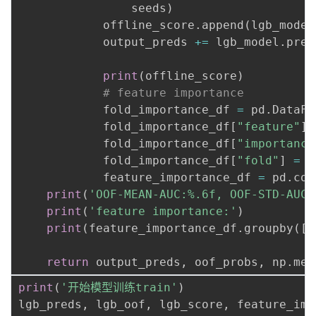
                seeds
)
            offline_score
.
append
(
lgb_model
            output_preds 
+=
 lgb_model
.
pred
                                          
print
(
offline_score
)
# feature importance
            fold_importance_df 
=
 pd
.
DataFr
            fold_importance_df
[
"feature"
]
            fold_importance_df
[
"importance
            fold_importance_df
[
"fold"
]
=
 i
            feature_importance_df 
=
 pd
.
con
print
(
'OOF-MEAN-AUC:%.6f, OOF-STD-AUC:
print
(
'feature importance:'
)
print
(
feature_importance_df
.
groupby
(
[
'
return
 output_preds
,
 oof_probs
,
 np
.
mea
print
(
'开始模型训练train'
)
lgb_preds
,
 lgb_oof
,
 lgb_score
,
 feature_imp