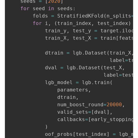
    seeds 
=
[
2020
]
for
 seed 
in
 seeds
:
        folds 
=
 StratifiedKFold
(
n_splits
=
k
for
 i
,
(
train_index
,
 test_index
)
i
            train_y
,
 test_y 
=
 target
.
iloc
[
            train_X
,
 test_X 
=
 train
[
feats
]
            dtrain 
=
 lgb
.
Dataset
(
train_X
,
                                 label
=
tra
            dval 
=
 lgb
.
Dataset
(
test_X
,
                               label
=
test_
            lgb_model 
=
 lgb
.
train
(
                parameters
,
                dtrain
,
                num_boost_round
=
20000
,
                valid_sets
=
[
dval
]
,
                callbacks
=
[
early_stopping
(
)
            oof_probs
[
test_index
]
=
 lgb_mo