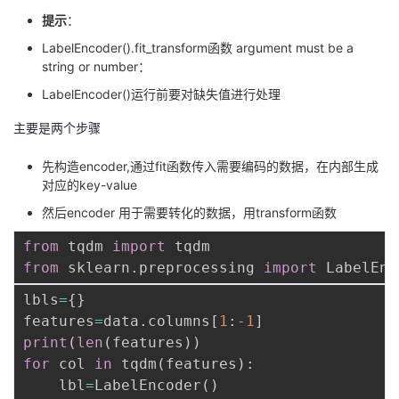
提示
：
LabelEncoder().fit_transform函数 argument must be a
string or number：
LabelEncoder()运行前要对缺失值进行处理
主要是两个步骤
先构造encoder,通过fit函数传入需要编码的数据，在内部生成
对应的key-value
然后encoder 用于需要转化的数据，用transform函数
from
 tqdm 
import
from
 sklearn
.
preprocessing 
import
lbls
=
{
}
features
=
data
.
columns
[
1
:
-
1
]
print
(
len
(
features
)
)
for
 col 
in
 tqdm
(
features
)
:
    lbl
=
LabelEncoder
(
)