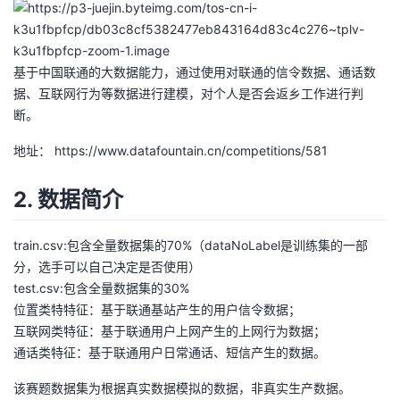
者
基于中国联通的大数据能力，通过使用对联通的信令数据、通话数
我
据、互联网行为等数据进行建模，对个人是否会返乡工作进行判
断。
的
我
地址：
https://www.datafountain.cn/competitions/581
博
的
我
2. 数据简介
客
论
的
我
train.csv:包含全量数据集的70%（dataNoLabel是训练集的一部
坛
圈
的
我
分，选手可以自己决定是否使用）
test.csv:包含全量数据集的30%
子
直
的
我
位置类特特征：基于联通基站产生的用户信令数据；
互联网类特征：基于联通用户上网产生的上网行为数据；
我
播
活
的
通话类特征：基于联通用户日常通话、短信产生的数据。
我
动
关
的
该赛题数据集为根据真实数据模拟的数据，非真实生产数据。