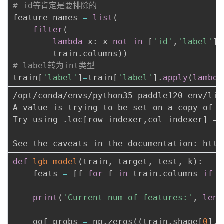
# id等肯定是要排除的
feature_names 
=
list
(
filter
(
lambda
 x
:
 x 
not
in
[
'id'
,
'label'
]
,
        train
.
columns
)
)
# label转为int类型
train
[
'label'
]
=
train
[
'label'
]
.
apply
(
lambda
/opt/conda/envs/python35-paddle120-env/lib
A value is trying to be set on a copy of a
Try using .loc[row_indexer,col_indexer] = 
def
lgb_model
(
train
,
 target
,
 test
,
 k
)
:
    feats 
=
[
f 
for
 f 
in
 train
.
columns 
if
 f
print
(
'Current num of features:'
,
len
(
    oof_probs 
=
 np
.
zeros
(
(
train
.
shape
[
0
]
,
2