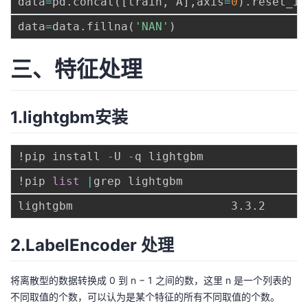
data
=
pd
.
concat
(
[
train
,
 A
]
,
axis
=
0
)
.
reset_in
data
=
data
.
fillna
(
'NAN'
)
三、特征处理
1.lightgbm安装
!pip install 
-
U 
-
!pip 
list
|
2.LabelEncoder 处理
将离散型的数据转换成 0 到 n − 1 之间的数，这里 n 是一个列表的
不同取值的个数，可以认为是某个特征的所有不同取值的个数。