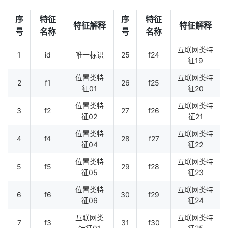
我
注
的
开
序
特征
序
特征
特征解释
特征解释
号
名称
号
名称
的
Programs
发
互联网类特
1
id
唯一标识
25
f24
支
征19
者
位置类特
互联网类特
2
f1
26
f25
持
学
征01
征20
位置类特
互联网类特
我
3
f2
27
f26
堂
征02
征21
位置类特
互联网类特
的
我
我
4
f4
28
f27
征04
征22
技
的
的
我
位置类特
互联网类特
5
f5
29
f28
征05
征23
术
云
课
的
我
位置类特
互联网类特
6
f6
30
f29
征06
征24
支
声
程
认
的
我
互联网类
互联网类特
7
f3
31
f30