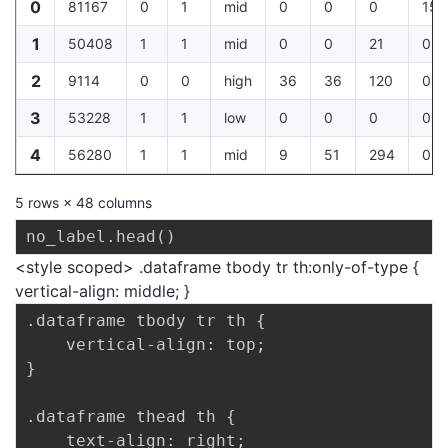
0
81167
0
1
mid
0
0
0
153
1
50408
1
1
mid
0
0
21
0
2
9114
0
0
high
36
36
120
0
3
53228
1
1
low
0
0
0
0
4
56280
1
1
mid
9
51
294
0
5 rows × 48 columns
no_label
.
head
(
)
<style scoped> .dataframe tbody tr th:only-of-type {
vertical-align: middle; }
.dataframe tbody tr th {

    vertical-align: top;

}

.dataframe thead th {

    text-align: right;
