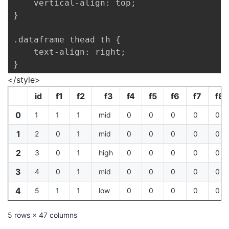
    vertical-align: top;

}

.dataframe thead th {

    text-align: right;

</style>
id
f1
f2
f3
f4
f5
f6
f7
f8
0
1
1
1
mid
0
0
0
0
0
1
2
0
1
mid
0
0
0
0
0
2
3
0
1
high
0
0
0
0
0
3
4
0
1
mid
0
0
0
0
0
4
5
1
1
low
0
0
0
0
0
5 rows × 47 columns