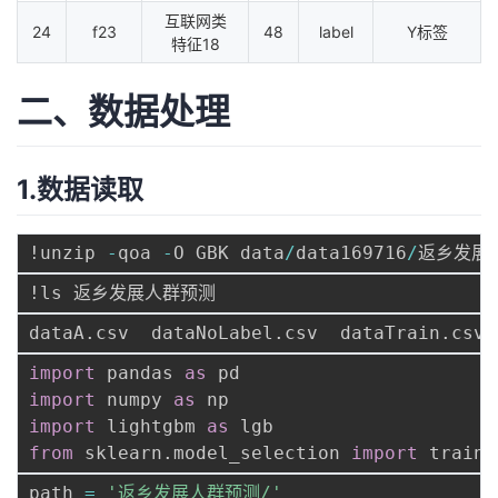
互联网类
24
f23
48
label
Y标签
特征18
二、数据处理
1.数据读取
!unzip 
-
qoa 
-
O GBK data
/
data169716
/
返乡发展
import
 pandas 
as
import
 numpy 
as
import
 lightgbm 
as
from
 sklearn
.
model_selection 
import
path 
=
'返乡发展人群预测/'