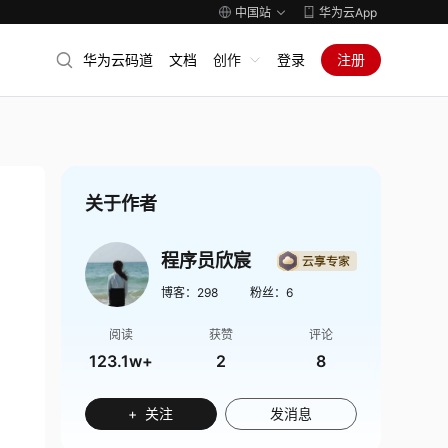
中国站
华为云App
华为云码道
文档
创作
登录
注册
关于作者
程序员欣宸
博客：
298
粉丝：
6
阅读
获赞
评论
123.1w+
2
8
+ 关注
发消息