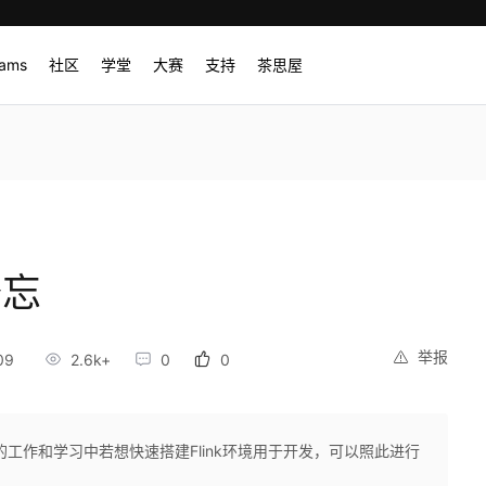
rams
社区
学堂
大赛
支持
茶思屋
备忘
举报
09
2.6k+
0
0
工作和学习中若想快速搭建Flink环境用于开发，可以照此进行