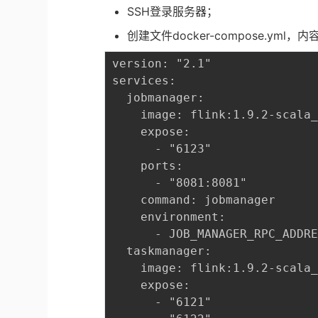
SSH登录服务器；
创建文件docker-compose.yml，
version: "2.1"

services:

  jobmanager:

    image: flink:1.9.2-scala_
    expose:

      - "6123"

    ports:

      - "8081:8081"

    command: jobmanager

    environment:

      - JOB_MANAGER_RPC_ADDRE
  taskmanager:

    image: flink:1.9.2-scala_
    expose:

      - "6121"
