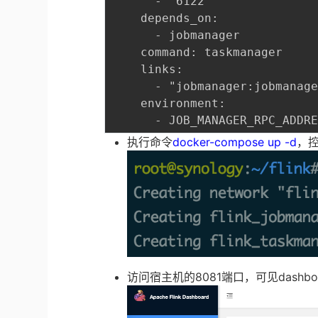
      - "6122"

    depends_on:

      - jobmanager

    command: taskmanager

    links:

      - "jobmanager:jobmanage
    environment:

执行命令
docker-compose up -d
，
访问宿主机的8081端口，可见dashbo