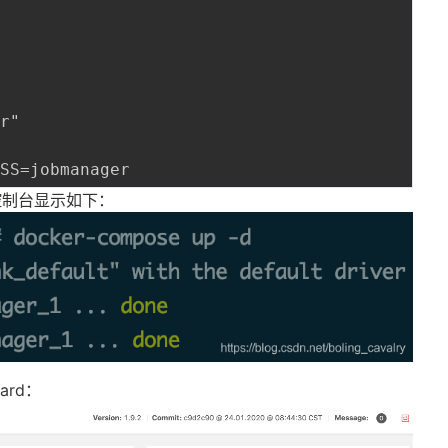
r"

控制台显示如下：
ard：