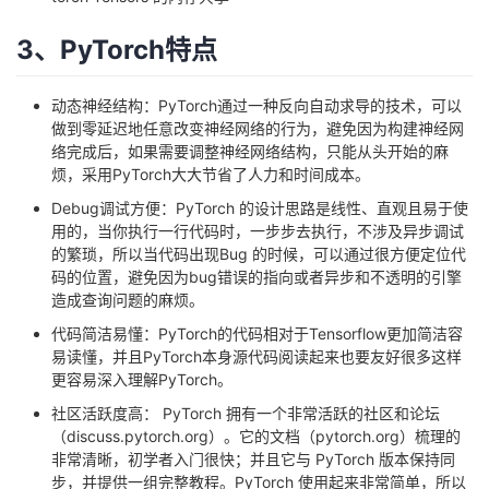
我
注
的
开
3、PyTorch特点
的
Programs
发
动态神经结构：PyTorch通过一种反向自动求导的技术，可以
做到零延迟地任意改变神经网络的行为，避免因为构建神经网
支
者
络完成后，如果需要调整神经网络结构，只能从头开始的麻
烦，采用PyTorch大大节省了人力和时间成本。
持
学
Debug调试方便：PyTorch 的设计思路是线性、直观且易于使
用的，当你执行一行代码时，一步步去执行，不涉及异步调试
我
堂
的繁琐，所以当代码出现Bug 的时候，可以通过很方便定位代
码的位置，避免因为bug错误的指向或者异步和不透明的引擎
的
我
我
造成查询问题的麻烦。
代码简洁易懂：PyTorch的代码相对于Tensorflow更加简洁容
技
的
的
我
易读懂，并且PyTorch本身源代码阅读起来也要友好很多这样
更容易深入理解PyTorch。
术
云
课
的
我
社区活跃度高： PyTorch 拥有一个非常活跃的社区和论坛
（
discuss.pytorch.org
）。它的文档（
pytorch.org
）梳理的
支
声
程
认
的
我
非常清晰，初学者入门很快；并且它与 PyTorch 版本保持同
步，并提供一组完整教程。PyTorch 使用起来非常简单，所以