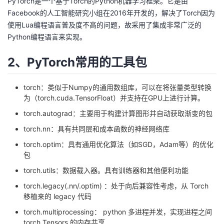
PyTorch是一个基于Torch的Python机器学习框架。它是由
Facebook的人工智能研究小组在2016年开发的，解决了Torch因为
者
使用Lua编程语言普及度不高的问题，故采用了集成非常广泛的
Python编程语言来实现。
我
2、PyTorch常用的工具包
的
我
torch：类似于Numpy的通用数组库，可以在将张量类型转换
博
的
我
为（torch.cuda.TensorFloat）并支持在GPU上进行计算。
torch.autograd：主要用于构建计算图形并自动获取渐变的包
客
论
的
我
torch.nn：具有共同层和成本函数的神经网络库
坛
圈
的
我
torch.optim：具有通用优化算法（如SGD，Adam等）的优化
包
子
直
的
我
torch.utils：数据载入器。具有训练器和其他便利功能
我
播
活
的
torch.legacy(.nn/.optim) ：处于向后兼容性考虑，从 Torch
移植来的 legacy 代码
我
动
关
的
torch.multiprocessing： python 多进程并发，实现进程之间
torch Tensors 的内存共享