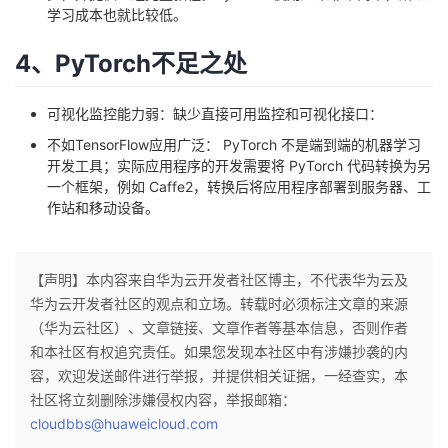
持
建
证
实
的
学习成本也就比较低。
议
4、PyTorch不足之处
验
收
藏
可视化监控能力弱：缺少直接可用监控和可视化接口：
不如TensorFlow应用广泛： PyTorch 不是端到端的机器学习
开发工具；实际应用程序的开发需要将 PyTorch 代码转换为另
一个框架，例如 Caffe2，转换后将应用程序部署到服务器、工
作站和移动设备。
【声明】本内容来自华为云开发者社区博主，不代表华为云及
华为云开发者社区的观点和立场。转载时必须标注文章的来源
（华为云社区）、文章链接、文章作者等基本信息，否则作者
和本社区有权追究责任。如果您发现本社区中有涉嫌抄袭的内
容，欢迎发送邮件进行举报，并提供相关证据，一经查实，本
社区将立刻删除涉嫌侵权内容，举报邮箱：
cloudbbs@huaweicloud.com