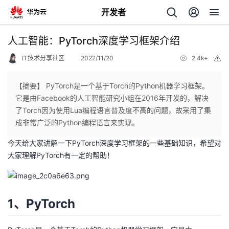
开发者
返
人工智能：PyTorch深度学习框架介绍
回
IT技术分享社区
2022/11/20
2.4k+
举
报
【摘要】 PyTorch是一个基于Torch的Python机器学习框架。
它是由Facebook的人工智能研究小组在2016年开发的，解决
了Torch因为使用Lua编程语言普及度不高的问题，故采用了集
个
成非常广泛的Python编程语言来实现。
今天给大家讲解一下PyTorch深度学习框架的一些基础知识，希望对
我
人
大家理解PyTorch有一定的帮助！
的
主
开
页
1、PyTorch
发