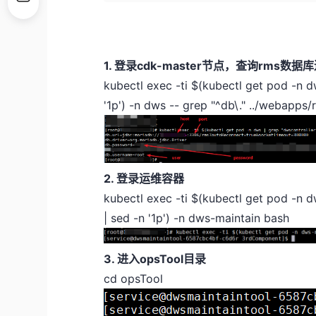
1. 登录cdk-master节点，查询rms数
kubectl exec -ti $(kubectl get pod -n dw
'1p') -n dws -- grep "^db\." ../webapp
2. 登录运维容器
kubectl exec -ti $(kubectl get pod -n d
| sed -n '1p') -n dws-maintain bash
3. 进入opsTool目录
cd opsTool