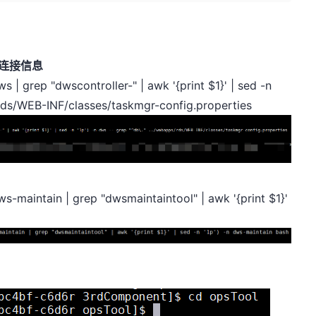
据库连接信息
s | grep "dwscontroller-" | awk '{print $1}' | sed -n
s/rds/WEB-INF/classes/taskmgr-config.properties
ws-maintain | grep "dwsmaintaintool" | awk '{print $1}'