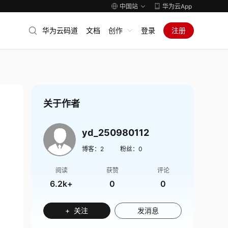
中国站
华为云App
华为云码道
文档
创作
登录
注册
关于作者
yd_250980112
博客：
2
粉丝：
0
阅读
获赞
评论
6.2k+
0
0
+ 关注
发消息