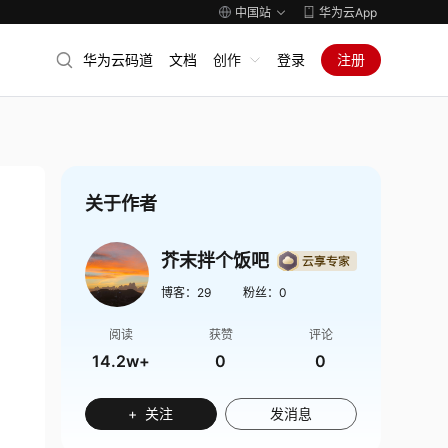
中国站
华为云App
华为云码道
文档
创作
登录
注册
关于作者
芥末拌个饭吧
博客：
29
粉丝：
0
阅读
获赞
评论
14.2w+
0
0
+ 关注
发消息