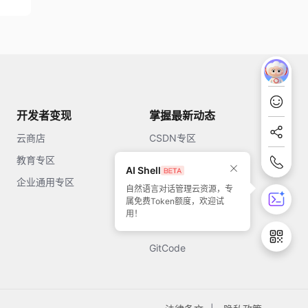
开发者变现
掌握最新动态
云商店
CSDN专区
教育专区
知乎
AI Shell
企业通用专区
开源中国
自然语言对话管理云资源，专
属免费Token额度，欢迎试
51CTO
用！
今日头条
GitCode