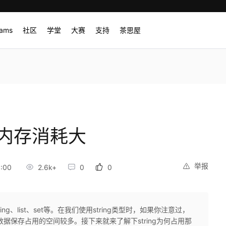
rams
社区
学堂
大赛
支持
茶思屋
为何内存消耗大
举报
:00
2.6k+
0
0
ing、list、set等。在我们使用string类型时，如果你注意过，
g的数据保存占用的空间较多。接下来就来了解下string为何占用那