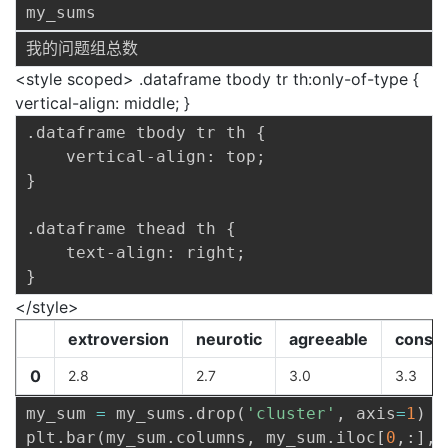
<style scoped> .dataframe tbody tr th:only-of-type {
vertical-align: middle; }
.dataframe tbody tr th {

    vertical-align: top;

}

.dataframe thead th {

    text-align: right;

</style>
extroversion
neurotic
agreeable
consci
0
2.8
2.7
3.0
3.3
my_sum 
=
 my_sums
.
drop
(
'cluster'
,
 axis
=
1
)
plt
.
bar
(
my_sum
.
columns
,
 my_sum
.
iloc
[
0
,
:
]
,
 