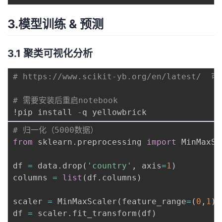
3.模型训练 & 预测
3.1 聚类可视化分析
# https://www.scikit-yb.org/en/latest/ 
# 需要安装后重启notebook
!pip install 
-
# 归一化（5000数据）
from
 sklearn
.
preprocessing 
import
 MinMaxSc
df 
=
 data
.
drop
(
'country'
,
 axis
=
1
)
columns 
=
list
(
df
.
columns
)
scaler 
=
 MinMaxScaler
(
feature_range
=
(
0
,
1
)
)
df 
=
 scaler
.
fit_transform
(
df
)