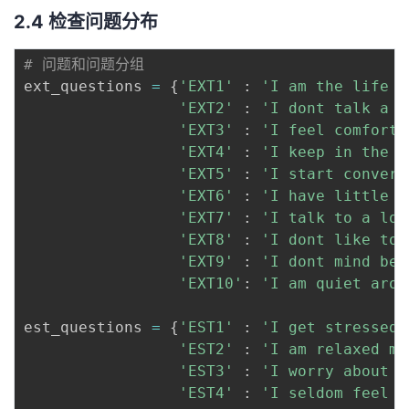
2.4 检查问题分布
# 问题和问题分组
ext_questions 
=
{
'EXT1'
:
'I am the life o
'EXT2'
:
'I dont talk a l
'EXT3'
:
'I feel comforta
'EXT4'
:
'I keep in the b
'EXT5'
:
'I start convers
'EXT6'
:
'I have little t
'EXT7'
:
'I talk to a lot
'EXT8'
:
'I dont like to 
'EXT9'
:
'I dont mind bei
'EXT10'
:
'I am quiet arou
est_questions 
=
{
'EST1'
:
'I get stressed 
'EST2'
:
'I am relaxed mo
'EST3'
:
'I worry about t
'EST4'
:
'I seldom feel b