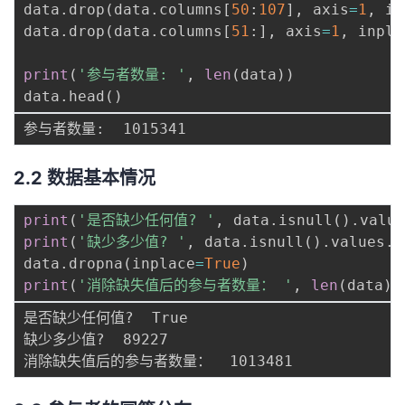
data
.
drop
(
data
.
columns
[
50
:
107
]
,
 axis
=
1
,
 in
data
.
drop
(
data
.
columns
[
51
:
]
,
 axis
=
1
,
 inpla
print
(
'参与者数量: '
,
len
(
data
)
)
data
.
head
(
)
2.2 数据基本情况
print
(
'是否缺少任何值? '
,
 data
.
isnull
(
)
.
value
print
(
'缺少多少值? '
,
 data
.
isnull
(
)
.
values
.
s
data
.
dropna
(
inplace
=
True
)
print
(
'消除缺失值后的参与者数量： '
,
len
(
data
)
)
是否缺少任何值?  True

缺少多少值?  89227
