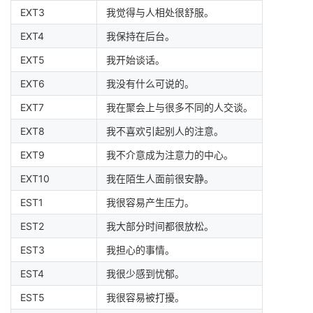
持
建
证
实
的
EXT3
我觉得与人相处很舒服。
EXT4
我保持在后台。
议
验
收
EXT5
我开始谈话。
藏
EXT6
我没有什么可说的。
EXT7
我在聚会上与很多不同的人交谈。
EXT8
我不喜欢引起别人的注意。
EXT9
我不介意成为注意力的中心。
EXT10
我在陌生人面前很安静。
EST1
我很容易产生压力。
EST2
我大部分时间都很放松。
EST3
我担心的事情。
EST4
我很少感到忧郁。
EST5
我很容易被打擾。