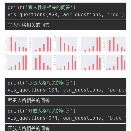
print
(
'宜人性格相关的问答'
)
vis_questions
(
AGR
,
 agr_questions
,
'red'
)
print
(
'尽责人格相关的问答'
)
vis_questions
(
CSN
,
 csn_questions
,
'purple'
print
(
'开放人格相关的问答'
)
vis_questions
(
OPN
,
 opn_questions
,
'blue'
)