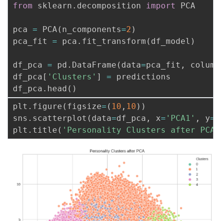
from
 sklearn
.
decomposition 
import
 PCA

pca 
=
 PCA
(
n_components
=
2
)
pca_fit 
=
 pca
.
fit_transform
(
df_model
)
df_pca 
=
 pd
.
DataFrame
(
data
=
pca_fit
,
 column
df_pca
[
'Clusters'
]
=
 predictions

df_pca
.
head
(
)
plt
.
figure
(
figsize
=
(
10
,
10
)
)
sns
.
scatterplot
(
data
=
df_pca
,
 x
=
'PCA1'
,
 y
=
'
plt
.
title
(
'Personality Clusters after PCA'