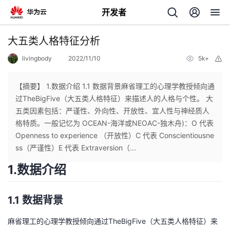
开发者
返
大五类人格特征分析
回
livingbody
2022/11/10
5k+
举
报
【摘要】 1.数据介绍 1.1 数据背景麻省理工的心理学教授倾向通
过TheBigFive（大五类人格特征）来描述人的人格与个性。 大
五类因素包括：严谨性、外向性、开放性、宜人性与神经质人
个
格特质。一般记忆为 OCEAN-海洋或NEOAC-独木舟)：O 代表
Openness to experience （开放性）C 代表 Conscientiousne
我
人
ss（严谨性）E 代表 Extraversion（...
1.数据介绍
的
主
开
页
1.1 数据背景
麻省理工的心理学教授倾向通过TheBigFive（大五类人格特征）来
发