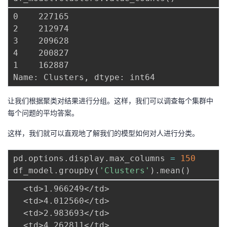
0    227165

2    212974

3    209628

4    200827

1    162887

让我们根据聚类对结果进行分组。这样，我们可以调查每个集群中
每个问题的平均答案。
这样，我们就可以直观地了解我们的模型如何对人进行分类。
pd
.
options
.
display
.
max_columns 
=
150
df_model
.
groupby
(
'Clusters'
)
.
mean
(
)
  <td>1.966249</td>

  <td>4.012560</td>

  <td>2.983693</td>

  <td>4.262811</td>
