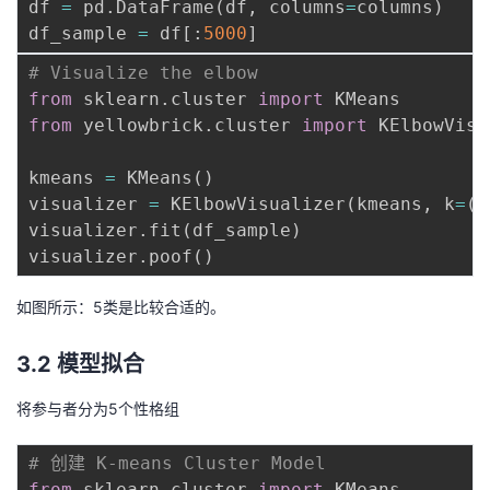
df 
=
 pd
.
DataFrame
(
df
,
 columns
=
columns
)
df_sample 
=
 df
[
:
5000
]
# Visualize the elbow
from
 sklearn
.
cluster 
import
from
 yellowbrick
.
cluster 
import
 KElbowVisu
kmeans 
=
 KMeans
(
)
visualizer 
=
 KElbowVisualizer
(
kmeans
,
 k
=
(
2
visualizer
.
fit
(
df_sample
)
visualizer
.
poof
(
)
如图所示：5类是比较合适的。
3.2 模型拟合
将参与者分为5个性格组
# 创建 K-means Cluster Model
from
 sklearn
.
cluster 
import
 KMeans
