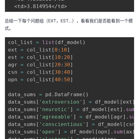
总结一下每个问题组（EXT，EST…），看看我们是否能看到一个模
式。
col_list 
=
list
(
df_model
)
ext 
=
 col_list
[
0
:
10
]
est 
=
 col_list
[
10
:
20
]
agr 
=
 col_list
[
20
:
30
]
csn 
=
 col_list
[
30
:
40
]
opn 
=
 col_list
[
40
:
50
]
data_sums 
=
 pd
.
DataFrame
(
)
data_sums
[
'extroversion'
]
=
 df_model
[
ext
]
.
data_sums
[
'neurotic'
]
=
 df_model
[
est
]
.
sum
(
data_sums
[
'agreeable'
]
=
 df_model
[
agr
]
.
sum
data_sums
[
'conscientious'
]
=
 df_model
[
csn
]
data_sums
[
'open'
]
=
 df_model
[
opn
]
.
sum
(
axis