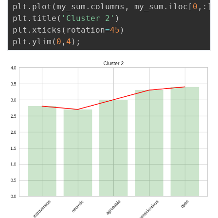
plt
.
plot
(
my_sum
.
columns
,
 my_sum
.
iloc
[
0
,
:
]
,
plt
.
title
(
'Cluster 2'
)
plt
.
xticks
(
rotation
=
45
)
plt
.
ylim
(
0
,
4
)
;