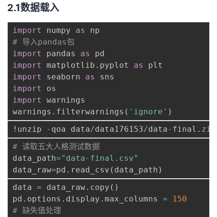
2.1数据载入
import
 numpy 
as
# 导入pandas包
import
 pandas 
as
import
 matplotlib
.
pyplot 
as
import
 seaborn 
as
import
import
 warnings

warnings
.
filterwarnings
(
'ignore'
)
!unzip 
-
qoa data
/
data176153
/
data
-
final
.
zip
# 读取五大人格测试数据
data_path
=
"data-final.csv"
data_raw
=
pd
.
read_csv
(
data_path
)
data 
=
 data_raw
.
copy
(
)
pd
.
options
.
display
.
max_columns 
=
150
# 缺失值处理