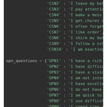
'CSN2'
:
'I leave my belo
'CSN3'
:
'I pay attention
'CSN4'
:
'I make a mess o
'CSN5'
:
'I get chores do
'CSN6'
:
'I often forget 
'CSN7'
:
'I like order'
,
'CSN8'
:
'I shirk my duti
'CSN9'
:
'I follow a sche
'CSN10'
:
'I am exacting 
opn_questions 
=
{
'OPN1'
:
'I have a rich v
'OPN2'
:
'I have difficul
'OPN3'
:
'I have a vivid 
'OPN4'
:
'I am not intere
'OPN5'
:
'I have excellen
'OPN6'
:
'I do not have a
'OPN7'
:
'I am quick to u
'OPN8'
:
'I use difficult
'OPN9'
:
'I spend time re