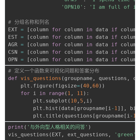
'OPN10'
:
'I am full of id
# 分组名称和列名
EXT 
=
[
column 
for
 column 
in
 data 
if
 column
EST 
=
[
column 
for
 column 
in
 data 
if
 column
AGR 
=
[
column 
for
 column 
in
 data 
if
 column
CSN 
=
[
column 
for
 column 
in
 data 
if
 column
OPN 
=
[
column 
for
 column 
in
 data 
if
 column
# 定义一个函数来可视化问题和答案分布
def
vis_questions
(
groupname
,
 questions
,
 co
    plt
.
figure
(
figsize
=
(
40
,
60
)
)
for
 i 
in
range
(
1
,
11
)
:
        plt
.
subplot
(
10
,
5
,
i
)
        plt
.
hist
(
data
[
groupname
[
i
-
1
]
]
,
 bin
        plt
.
title
(
questions
[
groupname
[
i
-
1
]
print
(
'与外向型人格相关的问答'
)
vis_questions
(
EXT
,
 ext_questions
,
'green'
)