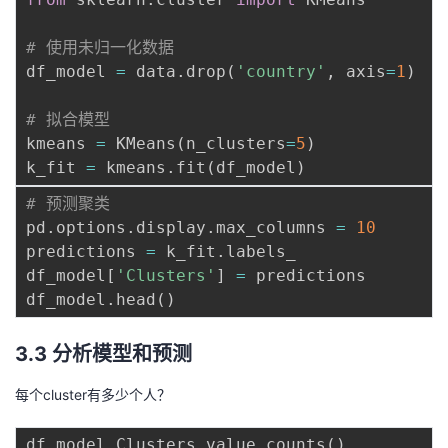
# 使用未归一化数据
df_model 
=
 data
.
drop
(
'country'
,
 axis
=
1
)
# 拟合模型
kmeans 
=
 KMeans
(
n_clusters
=
5
)
k_fit 
=
 kmeans
.
fit
(
df_model
)
# 预测聚类
pd
.
options
.
display
.
max_columns 
=
10
predictions 
=
 k_fit
.
labels_

df_model
[
'Clusters'
]
=
 predictions

df_model
.
head
(
)
3.3 分析模型和预测
每个cluster有多少个人？
df_model
.
Clusters
.
value_counts
(
)