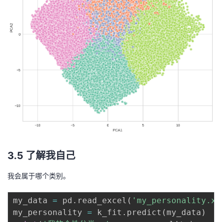
3.5 了解我自己
我会属于哪个类别。
my_data 
=
 pd
.
read_excel
(
'my_personality.xl
my_personality 
=
 k_fit
.
predict
(
my_data
)