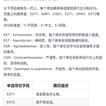
我
注
的
开
以下项目被放在一页上，每个项目都用单选按钮进行五分制评分。
页面上的顺序是：EXT1、AGR1、CSN1、EST1、OPN1、EXT2等
的
Programs
发
等。
评分标准是：1=不同意，3=中立，5=同意。
支
者
EXT - Extraversion - 外向性，指个体对外部世界的积极投入程度。
持
学
EST - Neuroticism - 神经质，指个体体验消极情绪的倾向。
AGR - Agreeableness - 宜人性，指个体在合作与社会和谐性方面
我
堂
的差异。
CSN - Conscientiousness - 严谨性，指个体在目标导向行为上的组
的
我
织、坚持和动机。
我
OPN - Openness to experience - 开放性，指个体对经验持开放、
技
的
探求的态度。
的
我
术
云
单选项目字段
题目描述
课
的
我
EXT1
我是聚会的主角。
支
声
程
认
的
我
EXT2
我不常说话。