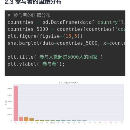
2.3 参与者的国籍分布
# 参与者的国籍分布
countries 
=
 pd
.
DataFrame
(
data
[
'country'
]
.
v
countries_5000 
=
 countries
[
countries
[
'coun
plt
.
figure
(
figsize
=
(
15
,
5
)
)
sns
.
barplot
(
data
=
countries_5000
,
 x
=
countri
plt
.
title
(
'参与人数超过5000人的国家'
)
plt
.
ylabel
(
'参与者'
)
;