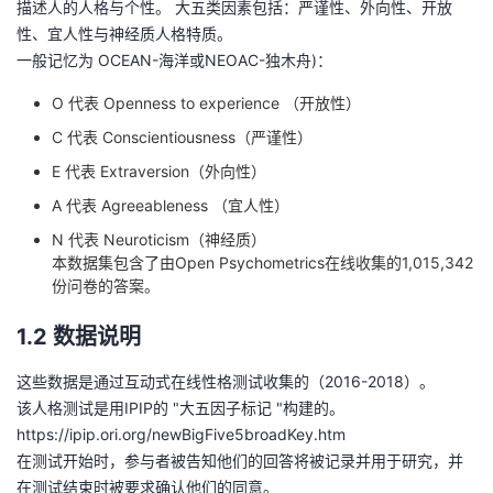
描述人的人格与个性。 大五类因素包括：严谨性、外向性、开放
性、宜人性与神经质人格特质。
者
一般记忆为 OCEAN-海洋或NEOAC-独木舟)：
我
O 代表 Openness to experience （开放性）
C 代表 Conscientiousness（严谨性）
的
我
E 代表 Extraversion（外向性）
博
的
我
A 代表 Agreeableness （宜人性）
N 代表 Neuroticism（神经质）
客
论
的
我
本数据集包含了由Open Psychometrics在线收集的1,015,342
份问卷的答案。
坛
圈
的
我
1.2 数据说明
子
直
的
我
这些数据是通过互动式在线性格测试收集的（2016-2018）。
该人格测试是用IPIP的 "大五因子标记 "构建的。
我
播
活
的
https://ipip.ori.org/newBigFive5broadKey.htm
在测试开始时，参与者被告知他们的回答将被记录并用于研究，并
我
动
关
的
在测试结束时被要求确认他们的同意。