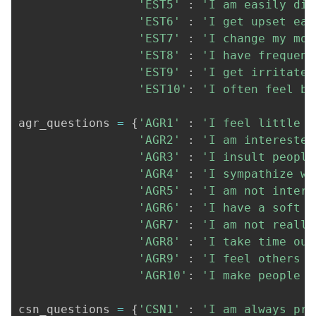
'EST5'
:
'I am easily dis
'EST6'
:
'I get upset eas
'EST7'
:
'I change my moo
'EST8'
:
'I have frequent
'EST9'
:
'I get irritated
'EST10'
:
'I often feel bl
agr_questions 
=
{
'AGR1'
:
'I feel little c
'AGR2'
:
'I am interested
'AGR3'
:
'I insult people
'AGR4'
:
'I sympathize wi
'AGR5'
:
'I am not intere
'AGR6'
:
'I have a soft h
'AGR7'
:
'I am not really
'AGR8'
:
'I take time out
'AGR9'
:
'I feel others e
'AGR10'
:
'I make people f
csn_questions 
=
{
'CSN1'
:
'I am always pre