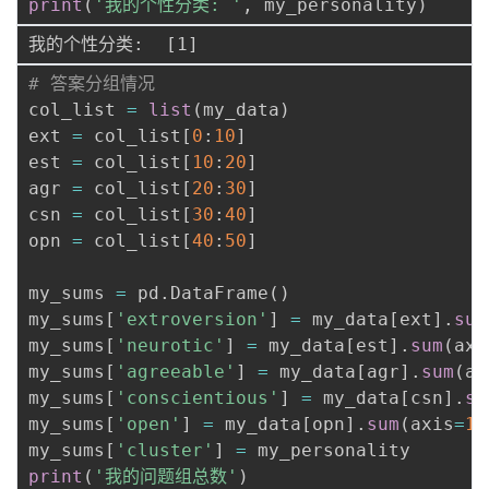
print
(
'我的个性分类: '
,
 my_personality
)
# 答案分组情况
col_list 
=
list
(
my_data
)
ext 
=
 col_list
[
0
:
10
]
est 
=
 col_list
[
10
:
20
]
agr 
=
 col_list
[
20
:
30
]
csn 
=
 col_list
[
30
:
40
]
opn 
=
 col_list
[
40
:
50
]
my_sums 
=
 pd
.
DataFrame
(
)
my_sums
[
'extroversion'
]
=
 my_data
[
ext
]
.
sum
my_sums
[
'neurotic'
]
=
 my_data
[
est
]
.
sum
(
axi
my_sums
[
'agreeable'
]
=
 my_data
[
agr
]
.
sum
(
ax
my_sums
[
'conscientious'
]
=
 my_data
[
csn
]
.
su
my_sums
[
'open'
]
=
 my_data
[
opn
]
.
sum
(
axis
=
1
)
my_sums
[
'cluster'
]
=
print
(
'我的问题组总数'
)