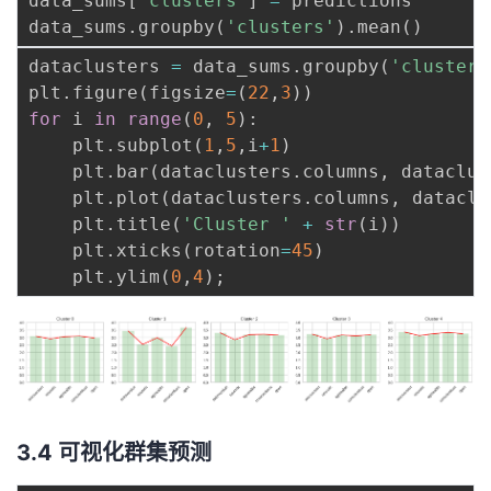
data_sums
[
'clusters'
]
=
 predictions

data_sums
.
groupby
(
'clusters'
)
.
mean
(
)
dataclusters 
=
 data_sums
.
groupby
(
'clusters
plt
.
figure
(
figsize
=
(
22
,
3
)
)
for
 i 
in
range
(
0
,
5
)
:
    plt
.
subplot
(
1
,
5
,
i
+
1
)
    plt
.
bar
(
dataclusters
.
columns
,
 dataclus
    plt
.
plot
(
dataclusters
.
columns
,
 dataclu
    plt
.
title
(
'Cluster '
+
str
(
i
)
)
    plt
.
xticks
(
rotation
=
45
)
    plt
.
ylim
(
0
,
4
)
;
3.4 可视化群集预测