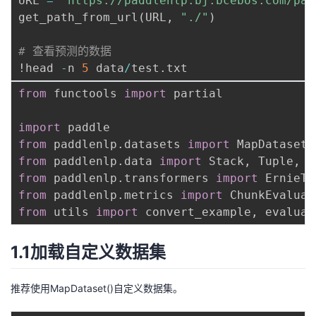
URL 
=
"https://paddlenlp.bj.bcebos.com/pad
get_path_from_url
(
URL
,
"./"
)
# 查看预测的数据
!head 
-
n 
5
 data
/
test
.
from
 functools 
import
 partial

import
from
 paddlenlp
.
datasets 
import
from
 paddlenlp
.
data 
import
 Stack
,
 Tuple
,
from
 paddlenlp
.
transformers 
import
 ErnieTo
from
 paddlenlp
.
metrics 
import
from
 utils 
import
 convert_example
,
 evaluat
1.1加载自定义数据集
推荐使用MapDataset()自定义数据集。