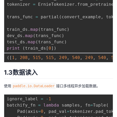
tokenizer 
=
 ErnieTokenizer
.
from_pretrained
trans_func 
=
 partial
(
convert_example
,
 toke
train_ds
.
map
(
trans_func
)
dev_ds
.
map
(
trans_func
)
test_ds
.
map
(
trans_func
)
print
(
train_ds
[
0
]
)
(
[
1
,
208
,
515
,
515
,
249
,
540
,
249
,
540
,
54
1.3数据读入
使用
接口多线程异步加载数据。
paddle.io.DataLoader
ignore_label 
=
-
1
batchify_fn 
=
lambda
 samples
,
 fn
=
Tuple
(
    Pad
(
axis
=
0
,
 pad_val
=
tokenizer
.
pad_toke