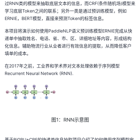
过RNN类的模型来抽取底层文本的信息，而CRF(条件随机场)模型来
我
注
的
开
学习底层Token之间的联系；另外一类是通过预训练模型，例如
ERNIE，BERT模型，直接来预测Token的标签信息。
的
Programs
发
本项目将演示如何使用PaddleNLP语义预训练模型ERNIE完成从快
支
者
递单中抽取姓名、电话、省、市、区、详细地址等内容，形成结构
化信息。辅助物流行业从业者进行有效信息的提取，从而降低客户
持
学
填单的成本。
在2017年之前，工业界和学术界对文本处理依赖于序列模型
我
堂
Recurrent Neural Network (RNN)
.
的
我
我
技
的
的
我
术
云
课
的
我
图1：RNN示意图
支
声
程
认
的
我
基于BiGRU+CRF的快递单信息抽取
项目介绍了如何使用序列模型完