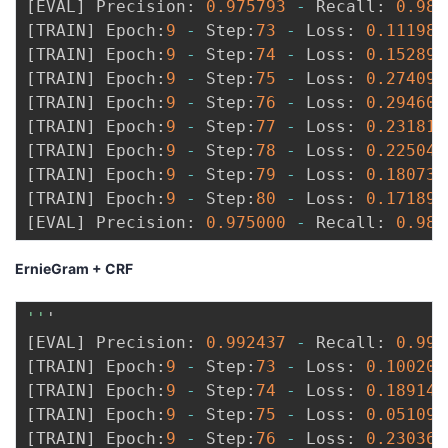
[
EVAL
]
 Precision
:
0.975793
-
 Recall
:
0.983
[
TRAIN
]
 Epoch
:
9
-
 Step
:
73
-
 Loss
:
0.111980
[
TRAIN
]
 Epoch
:
9
-
 Step
:
74
-
 Loss
:
0.152896
[
TRAIN
]
 Epoch
:
9
-
 Step
:
75
-
 Loss
:
0.274099
[
TRAIN
]
 Epoch
:
9
-
 Step
:
76
-
 Loss
:
0.294602
[
TRAIN
]
 Epoch
:
9
-
 Step
:
77
-
 Loss
:
0.231813
[
TRAIN
]
 Epoch
:
9
-
 Step
:
78
-
 Loss
:
0.225045
[
TRAIN
]
 Epoch
:
9
-
 Step
:
79
-
 Loss
:
0.180734
[
TRAIN
]
 Epoch
:
9
-
 Step
:
80
-
 Loss
:
0.171899
[
EVAL
]
 Precision
:
0.975000
-
 Recall
:
0.984
ErnieGram + CRF
''
[
EVAL
]
 Precision
:
0.992437
-
 Recall
:
0.993
[
TRAIN
]
 Epoch
:
9
-
 Step
:
73
-
 Loss
:
0.100207
[
TRAIN
]
 Epoch
:
9
-
 Step
:
74
-
 Loss
:
0.189141
[
TRAIN
]
 Epoch
:
9
-
 Step
:
75
-
 Loss
:
0.051093
[
TRAIN
]
 Epoch
:
9
-
 Step
:
76
-
 Loss
:
0.230366