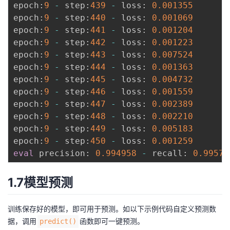
epoch
:
9
-
 step
:
439
-
 loss
:
0.001355
epoch
:
9
-
 step
:
440
-
 loss
:
0.001069
epoch
:
9
-
 step
:
441
-
 loss
:
0.001204
epoch
:
9
-
 step
:
442
-
 loss
:
0.001223
epoch
:
9
-
 step
:
443
-
 loss
:
0.007524
epoch
:
9
-
 step
:
444
-
 loss
:
0.001363
epoch
:
9
-
 step
:
445
-
 loss
:
0.004732
epoch
:
9
-
 step
:
446
-
 loss
:
0.001559
epoch
:
9
-
 step
:
447
-
 loss
:
0.002389
epoch
:
9
-
 step
:
448
-
 loss
:
0.002210
epoch
:
9
-
 step
:
449
-
 loss
:
0.005183
epoch
:
9
-
 step
:
450
-
 loss
:
0.001259
eval
 precision
:
0.994958
-
 recall
:
0.99579
1.7模型预测
训练保存好的模型，即可用于预测。如以下示例代码自定义预测数
据，调用
函数即可一键预测。
predict()