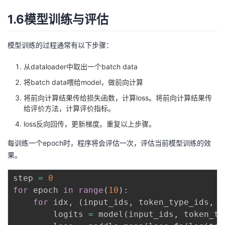
1.6模型训练与评估
模型训练的过程通常有以下步骤：
从dataloader中取出一个batch data
将batch data喂给model，做前向计算
将前向计算结果传给损失函数，计算loss。将前向计算结果传
给评价方法，计算评价指标。
loss反向回传，更新梯度。重复以上步骤。
每训练一个epoch时，程序将会评估一次，评估当前模型训练的效
果。
step 
=
0
for
 epoch 
in
range
(
10
)
:
for
 idx
,
(
input_ids
,
 token_type_ids
,
 l
        logits 
=
 model
(
input_ids
,
 token_ty