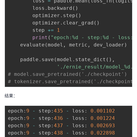
        loss 
=
 paddle
.
mean
(
loss_fn
(
logits
,
        loss
.
backward
(
)
        optimizer
.
step
(
)
        optimizer
.
clear_grad
(
)
        step 
+=
1
print
(
"epoch:%d - step:%d - loss: 
    evaluate
(
model
,
 metric
,
 dev_loader
)
    paddle
.
save
(
model
.
state_dict
(
)
,
'./ernie_result/model_%d.p
# model.save_pretrained('./checkpoint')
# tokenizer.save_pretrained('./checkpoint'
结果：
epoch
:
9
-
 step
:
435
-
 loss
:
0.001102
epoch
:
9
-
 step
:
436
-
 loss
:
0.001224
epoch
:
9
-
 step
:
437
-
 loss
:
0.002693
epoch
:
9
-
 step
:
438
-
 loss
:
0.022898