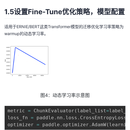
1.5设置Fine-Tune优化策略，模型配置
适用于ERNIE/BERT这类Transformer模型的迁移优化学习率策略为
warmup的动态学习率。
图4：动态学习率示意图
metric 
=
 ChunkEvaluator
(
label_list
=
label_v
loss_fn 
=
 paddle
.
nn
.
loss
.
CrossEntropyLoss
(
optimizer 
=
 paddle
.
optimizer
.
AdamW
(
learnin