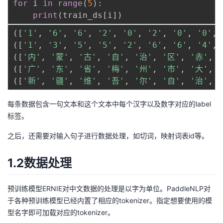
for
 i 
in
range
(
5
)
:
print
(
train_ds
[
i
]
)
(
[
'1'
,
'6'
,
'6'
,
'2'
,
'0'
,
'2'
,
'0'
,
'0'
,
(
[
'1'
,
'3'
,
'5'
,
'5'
,
'2'
,
'6'
,
'6'
,
'4'
,
(
[
'内'
,
'蒙'
,
'古'
,
'自'
,
'治'
,
'区'
,
'赤'
,
(
[
'广'
,
'东'
,
'省'
,
'梅'
,
'州'
,
'市'
,
'大'
,
(
[
'新'
,
'疆'
,
'维'
,
'吾'
,
'尔'
,
'自'
,
'治'
,
每条数据包含一句文本和这个文本中每个汉字以及数字对应的label
标签。
之后，还需要对输入句子进行数据处理，如切词，映射词表id等。
1.2数据处理
预训练模型ERNIE对中文数据的处理是以字为单位。PaddleNLP对
于各种预训练模型已经内置了相应的tokenizer。指定想要使用的模
型名字即可加载对应的tokenizer。