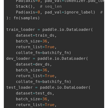
    Pad
(
axis
=
0
,
 pad_val
=
tokenizer
.
pad_toke
    Stack
(
)
,
# seq_len
    Pad
(
axis
=
0
,
 pad_val
=
ignore_label
)
# l
)
:
 fn
(
samples
)
train_loader 
=
 paddle
.
io
.
DataLoader
(
    dataset
=
train_ds
,
    batch_size
=
36
,
    return_list
=
True
,
    collate_fn
=
batchify_fn
)
dev_loader 
=
 paddle
.
io
.
DataLoader
(
    dataset
=
dev_ds
,
    batch_size
=
36
,
    return_list
=
True
,
    collate_fn
=
batchify_fn
)
test_loader 
=
 paddle
.
io
.
DataLoader
(
    dataset
=
test_ds
,
    batch_size
=
36
,
    return_list
=
True
,