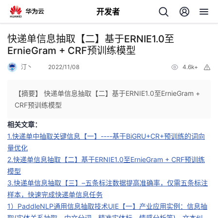
开发者
返
快递单信息抽取【二】基于ERNIE1.0至
回
ErnieGram + CRF预训练模型
汀丶
2022/11/08
4.6k+
举
报
【摘要】 快递单信息抽取【二】基于ERNIE1.0至ErnieGram +
CRF预训练模型
个
相关文章：
1.快递单中抽取关键信息【一】----基于BiGRU+CR+预训练的词向
我
人
量优化
2.快递单信息抽取【二】基于ERNIE1.0至ErnieGram + CRF预训练
的
主
模型
3.快递单信息抽取【三】–五条标注数据提高准确率，仅需五条标注
开
页
样本，快速完成快递单信息任务
1）PaddleNLP通用信息抽取技术UIE【一】产业应用实例：信息抽
发
取{实体关系抽取、中文分词、精准实体标。情感分析等}、文本纠