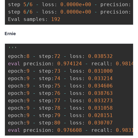
step 
5
/
6
-
 loss
:
0.0000e+00
-
 precision
:
0
step 
6
/
6
-
 loss
:
0.0000e+00
-
 precision
:
0
Eval samples
:
192
Ernie
''
'

epoch
:
8
-
 step
:
72
-
 loss
:
0.038532
eval
 precision
:
0.974124
-
 recall
:
0.98149
epoch
:
9
-
 step
:
73
-
 loss
:
0.031000
epoch
:
9
-
 step
:
74
-
 loss
:
0.033214
epoch
:
9
-
 step
:
75
-
 loss
:
0.034606
epoch
:
9
-
 step
:
76
-
 loss
:
0.038763
epoch
:
9
-
 step
:
77
-
 loss
:
0.033273
epoch
:
9
-
 step
:
78
-
 loss
:
0.031058
epoch
:
9
-
 step
:
79
-
 loss
:
0.028151
epoch
:
9
-
 step
:
80
-
 loss
:
0.030707
eval
 precision
:
0.976608
-
 recall
:
0.98317