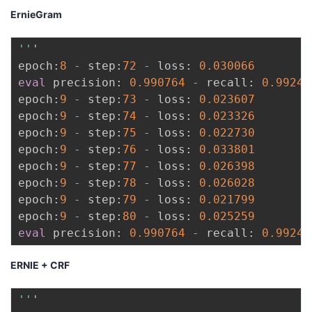
ErnieGram
''
'

epoch
:
8
-
 step
:
72
-
 loss
:
0.030066
eval
 precision
:
0.990764
-
 recall
:
0.99243
epoch
:
9
-
 step
:
73
-
 loss
:
0.023607
epoch
:
9
-
 step
:
74
-
 loss
:
0.023326
epoch
:
9
-
 step
:
75
-
 loss
:
0.022730
epoch
:
9
-
 step
:
76
-
 loss
:
0.033801
epoch
:
9
-
 step
:
77
-
 loss
:
0.026398
epoch
:
9
-
 step
:
78
-
 loss
:
0.026028
epoch
:
9
-
 step
:
79
-
 loss
:
0.021799
epoch
:
9
-
 step
:
80
-
 loss
:
0.025259
eval
 precision
:
0.990764
-
 recall
:
0.99243
ERNIE + CRF
''