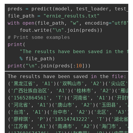
preds 
=
 predict
(
model
,
 test_loader
,
 test_d
file_path 
=
"ernie_results.txt"
with
open
(
file_path
,
"w"
,
 encoding
=
"utf8"
)
    fout
.
write
(
"\n"
.
join
(
preds
)
)
# Print some examples
print
(
"The results have been saved in the fi
%
 file_path
)
print
(
"\n"
.
join
(
preds
[
:
10
]
)
)
The results have been saved 
in
 the 
file
:
 e
(
'黑龙江省'
,
'A1'
)
(
'双鸭山市'
,
'A2'
)
(
'尖山区'
,
(
'广西壮族自治区'
,
'A1'
)
(
'桂林市'
,
'A2'
)
(
'雁山
(
'15652864561'
,
'T'
)
(
'河南省'
,
'A1'
)
(
'开封市
(
'河北省'
,
'A1'
)
(
'唐山市'
,
'A2'
)
(
'玉田县'
,
'A
(
'台湾'
,
'A1'
)
(
'台中市'
,
'A2'
)
(
'北区'
,
'A3'
)
(
(
'廖梓琪'
,
'P'
)
(
'18514743222'
,
'T'
)
(
'湖北省'
(
'江苏省'
,
'A1'
)
(
'南通市'
,
'A2'
)
(
'海门市'
,
'A