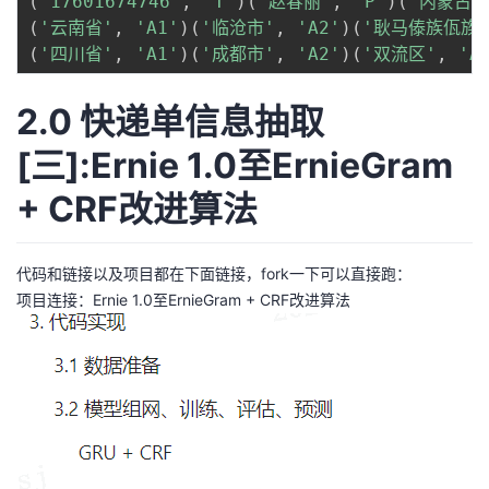
(
'17601674746'
,
'T'
)
(
'赵春丽'
,
'P'
)
(
'内蒙古自
(
'云南省'
,
'A1'
)
(
'临沧市'
,
'A2'
)
(
'耿马傣族佤族
(
'四川省'
,
'A1'
)
(
'成都市'
,
'A2'
)
(
'双流区'
,
'A
2.0 快递单信息抽取
[三]:Ernie 1.0至ErnieGram
+ CRF改进算法
代码和链接以及项目都在下面链接，fork一下可以直接跑：
项目连接：Ernie 1.0至ErnieGram + CRF改进算法