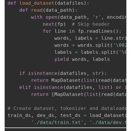
def
load_dataset
(
datafiles
)
:
def
read
(
data_path
)
:
with
open
(
data_path
,
'r'
,
 encoding
next
(
fp
)
# Skip header
for
 line 
in
 fp
.
readlines
(
)
:
                words
,
 labels 
=
 line
.
strip
                words 
=
 words
.
split
(
'\002'
                labels 
=
 labels
.
split
(
'\00
yield
 words
,
 labels

if
isinstance
(
datafiles
,
str
)
:
return
 MapDataset
(
list
(
read
(
datafi
elif
isinstance
(
datafiles
,
list
)
or
is
return
[
MapDataset
(
list
(
read
(
dataf
# Create dataset, tokenizer and dataloader
train_ds
,
 dev_ds
,
 test_ds 
=
 load_dataset
(
d
'./data/train.txt'
,
'./data/dev.tx