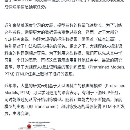
持
建
证
实
的
成快递单信息抽取任务。
议
验
收
近年来随着深度学习的发展，模型参数的数量飞速增长。为了训练
藏
这些参数，需要更大的数据集来避免过拟合。然而，对于大部分
NLP任务来说，构建大规模的标注数据集非常困难（成本过高），
特别是对于句法和语义相关的任务。相比之下，大规模的未标注语
料库的构建则相对容易。为了利用这些数据，我们可以先从其中学
习到一个好的表示，再将这些表示应用到其他任务中。最近的研究
表明，基于大规模未标注语料库的预训练模型（Pretrained Models,
PTM) 在NLP任务上取得了很好的表现。
近年来，大量的研究表明基于大型语料库的预训练模型（Pretrained
Models, PTM）可以学习通用的语言表示，有利于下游NLP任务，
同时能够避免从零开始训练模型。随着计算能力的不断提高，深度
模型的出现（即 Transformer）和训练技巧的增强使得 PTM 不断发
展，由浅变深。