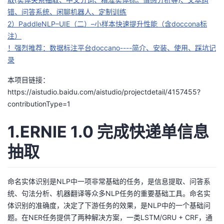
错、问答系统、闲聊机器人、定制训练
者
2）PaddleNLP–UIE（二）–小样本快速提升性能（含doccona标
注）
我
！强烈推荐：数据标注平台doccano----简介、安装、使用、踩坑记
录
的
我
本项目链接：
博
的
我
https://aistudio.baidu.com/aistudio/projectdetail/4157455?
contributionType=1
客
论
的
我
1.ERNIE 1.0 完成快递单信息
坛
圈
的
我
抽取
子
直
的
我
命名实体识别是NLP中一项非常基础的任务，是信息提取、问答系
我
播
活
的
统、句法分析、机器翻译等众多NLP任务的重要基础工具。命名实
体识别的准确度，决定了下游任务的效果，是NLP中的一个基础问
我
动
关
的
题。在NER任务提供了两种解决方案，一类LSTM/GRU + CRF，通