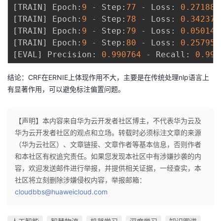
[
TRAIN
]
 Epoch
:
9
-
 Step
:
77
-
 Loss
:
0.271885
[
TRAIN
]
 Epoch
:
9
-
 Step
:
78
-
 Loss
:
0.342371
[
TRAIN
]
 Epoch
:
9
-
 Step
:
79
-
 Loss
:
0.050146
[
TRAIN
]
 Epoch
:
9
-
 Step
:
80
-
 Loss
:
0.257951
[
EVAL
]
 Precision
:
0.990764
-
 Recall
:
0.992
结论：CRF在ERNIE上体现作用不大，主要是在传统处理nlp语言上
有显著作用，可以避免标注偏置问题。
【声明】本内容来自华为云开发者社区博主，不代表华为云及
华为云开发者社区的观点和立场。转载时必须标注文章的来源
（华为云社区）、文章链接、文章作者等基本信息，否则作者
和本社区有权追究责任。如果您发现本社区中有涉嫌抄袭的内
容，欢迎发送邮件进行举报，并提供相关证据，一经查实，本
社区将立刻删除涉嫌侵权内容，举报邮箱：
cloudbbs@huaweicloud.com