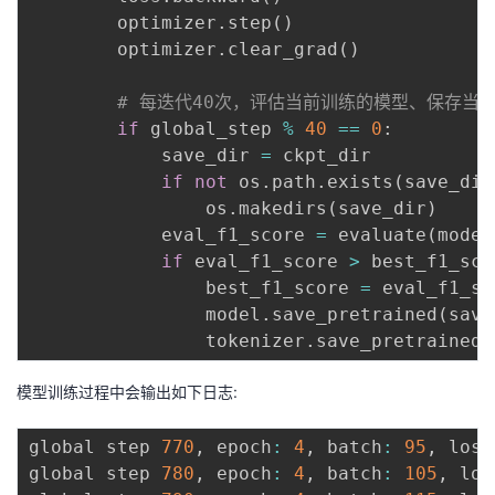
        optimizer
.
step
(
)
        optimizer
.
clear_grad
(
)
# 每迭代40次，评估当前训练的模型、保存当
if
 global_step 
%
40
==
0
:
            save_dir 
=
 ckpt_dir

if
not
 os
.
path
.
exists
(
save_dir
                os
.
makedirs
(
save_dir
)
            eval_f1_score 
=
 evaluate
(
model
if
 eval_f1_score 
>
 best_f1_sco
                best_f1_score 
=
 eval_f1_sco
                model
.
save_pretrained
(
save
                tokenizer
.
save_pretrained
(
模型训练过程中会输出如下日志:
global step 
770
,
 epoch
:
4
,
 batch
:
95
,
 loss
global step 
780
,
 epoch
:
4
,
 batch
:
105
,
 los