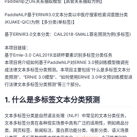
Paddlenlp之UIE关系抽取模型【高管关系抽取为例】
者
PaddleNLP基于ERNIR3.0文本分类以中医疗搜索检索词意图分类
(KUAKE-QIC)为例【多分类(单标签)】
我
基于ERNIR3.0文本分类：CAIL2018-SMALL罪名预测为例(多标签)
的
我
本项目链接：
基于Ernie-3.0 CAIL2019法研杯要素识别多标签分类任务
博
的
我
本项目将介绍如何基于PaddleNLP对ERNIE 3.0预训练模型微调完
成法律文本多标签分类预测。本项目主要包括“什么是多标签文本分
客
论
的
我
类预测”、“ERNIE 3.0模型”、“如何使用ERNIE 3.0中文预训练模型进
行法律文本多标签分类预测”等三个部分。
坛
圈
的
我
1. 什么是多标签文本分类预测
子
直
的
我
我
播
活
的
文本多标签分类是自然语言处理（NLP）中常见的文本分类任务，
文本多标签分类在各种现实场景中具有广泛的适用性，例如商品分
我
动
关
的
类、网页标签、新闻标注、蛋白质功能分类、电影分类、语义场景