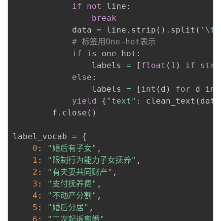
if
not
 line
:
break
            data 
=
 line
.
strip
(
)
.
split
(
'\t'
# 标签用One-hot表示
if
 is_one_hot
:
                labels 
=
[
float
(
1
)
if
str
(
else
:
                labels 
=
[
int
(
d
)
for
 d 
in
 
yield
{
"text"
:
 clean_text
(
data
        f
.
close
(
)
label_vocab 
=
{
0
:
"婚后有子女"
,
1
:
"限制行为能力子女抚养"
,
2
:
"有夫妻共同财产"
,
3
:
"支付抚养费"
,
4
:
"不动产分割"
,
5
:
"婚后分居"
,
6
:
"二次起诉离婚"
,