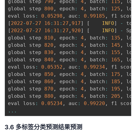
global step 
790
,
 epoch
:
4
,
 batch
:
115
,
 los
global step 
800
,
 epoch
:
4
,
 batch
:
125
,
 los
eval loss
:
0.05298
,
 auc
:
0.99185
,
 f1 score
[
2022
-
07
-
27
16
:
31
:
27
,
917
]
[
INFO
]
-
 tok
[
2022
-
07
-
27
16
:
31
:
27
,
920
]
[
INFO
]
-
 Spe
global step 
810
,
 epoch
:
4
,
 batch
:
135
,
 los
global step 
820
,
 epoch
:
4
,
 batch
:
145
,
 los
global step 
830
,
 epoch
:
4
,
 batch
:
155
,
 los
global step 
840
,
 epoch
:
4
,
 batch
:
165
,
 los
eval loss
:
0.05352
,
 auc
:
0.99234
,
 f1 score
global step 
850
,
 epoch
:
4
,
 batch
:
175
,
 los
global step 
860
,
 epoch
:
4
,
 batch
:
185
,
 los
global step 
870
,
 epoch
:
4
,
 batch
:
195
,
 los
global step 
880
,
 epoch
:
4
,
 batch
:
205
,
 los
eval loss
:
0.05234
,
 auc
:
0.99220
,
 f1 score
...
3.6 多标签分类预测结果预测