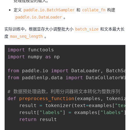
处理成模型的输入。
定义
和
构建
paddle.io.BatchSampler
collate_fn
。
paddle.io.DataLoader
实际训练中，根据显存大小调整批大小
和文本最大长
batch_size
度
。
max_seq_length
import
import
 numpy 
as
 np

from
 paddle
.
io 
import
 DataLoader
,
from
 paddlenlp
.
data 
import
 DataCollatorWit
# 数据预处理函数，利用分词器将文本转化为整数序列
def
preprocess_function
(
examples
,
 tokenize
    result 
=
 tokenizer
(
text
=
examples
[
"text
    result
[
"labels"
]
=
 examples
[
"labels"
]
return
 result
