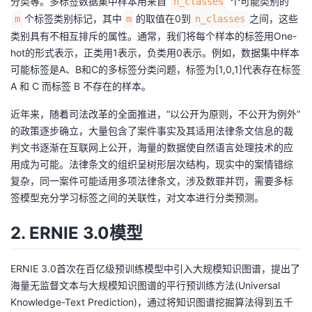
分类等。多标签数据集中样本用来自
个可能类别的
n_classes
我
注
的
开
个标签类别标记，其中
的取值在0到
之间，这些
m
m
n_classes
类别具有不相互排斥的属性。通常，我们将每个样本的标签用One-
的
Programs
发
hot的形式表示，正类用1表示，负类用0表示。例如，数据集中样本
可能标签是A、B和C的多标签分类问题，标签为[1,0,1]代表存在标签
支
者
A 和 C 而标签 B 不存在的样本。
近年来，随着司法改革的全面推进，“以公开为原则，不公开为例外”
持
学
的政策逐步确立，大量包含了案件事实及其适用法律条文信息的裁
判文书逐渐在互联网上公开，海量的数据使自然语言处理技术的应
我
堂
用成为可能。法律条文的组织呈树形层次结构，现实中的案情错综
复杂，同一案件可能适用多项法律条文，涉及数罪并罚，需要多标
的
我
我
签模型充分学习标签之间的关联性，对文本进行分类预测。
技
的
的
我
2. ERNIE 3.0模型
术
云
课
的
我
ERNIE 3.0首次在百亿级预训练模型中引入大规模知识图谱，提出了
支
声
海量无监督文本与大规模知识图谱的平行预训练方法(Universal
程
认
的
我
Knowledge-Text Prediction)，通过将知识图谱挖掘算法得到五千