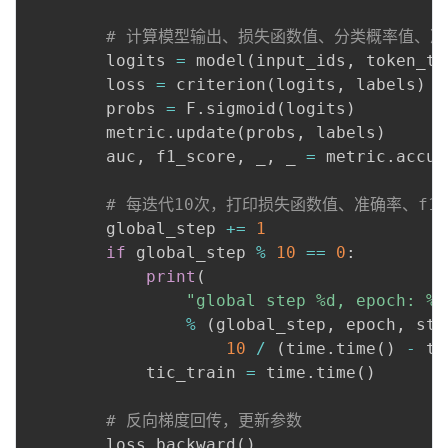
# 计算模型输出、损失函数值、分类概率值、准
        logits 
=
 model
(
input_ids
,
 token_ty
        loss 
=
 criterion
(
logits
,
 labels
)
        probs 
=
 F
.
sigmoid
(
logits
)
        metric
.
update
(
probs
,
 labels
)
        auc
,
 f1_score
,
 _
,
 _ 
=
 metric
.
accum
# 每迭代10次，打印损失函数值、准确率、f1
        global_step 
+=
1
if
 global_step 
%
10
==
0
:
print
(
"global step %d, epoch: %d
%
(
global_step
,
 epoch
,
 ste
10
/
(
time
.
time
(
)
-
 ti
            tic_train 
=
 time
.
time
(
)
# 反向梯度回传，更新参数
        loss
.
backward
(
)