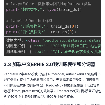
# lazy=False，数据集返回为MapDataset类型
print
(
"数据类型:"
,
type
(
train_ds
)
)
# labels为One-hot标签
print
(
"训练集样例:"
,
 train_ds
[
0
]
)
print
(
"测试集样例:"
,
 test_ds
[
0
]
)
数据类型
:
<
class
'paddlenlp.datasets.datase
训练集样例
:
{
'text'
:
'2013年11月28日原、被
测试集样例
:
{
'text'
:
'综上，原告现要求变更女儿李
3.3 加载中文ERNIE 3.0预训练模型和分词器
PaddleNLP中Auto模块（包括AutoModel, AutoTokenizer及各种下
游任务类）提供了方便易用的接口，无需指定模型类别，即可调用
不同网络结构的预训练模型。PaddleNLP的预训练模型可以很容易
地通过from_pretrained()方法加载，
Transformer预训练模型汇总
包
含了40多个主流预训练模型，500多个模型权重。