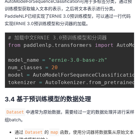
AutoModelForSequenceClassification可用于多标签分类，通过预
训练模型获取输入文本的表示，之后将文本表示进行分类。
PaddleNLP已经实现了ERNIE 3.0预训练模型，可以通过一行代码
实现ERNIE 3.0预训练模型和分词器的加载。
# 加载中文ERNIE 3.0预训练模型和分词器
from
 paddlenlp
.
transformers 
import
 AutoMod
model_name 
=
"ernie-3.0-base-zh"
num_classes 
=
20
model 
=
 AutoModelForSequenceClassification
tokenizer 
=
 AutoTokenizer
.
from_pretrained
(
3.4 基于预训练模型的数据处理
中通常为原始数据，需要经过一定的数据处理并进行采样
Dataset
组batch。
通过
的
函数，使用分词器将数据集从原始文本
Dataset
map