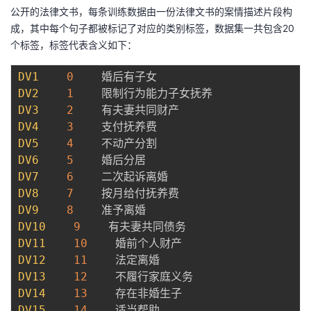
公开的法律文书，每条训练数据由一份法律文书的案情描述片段构
成，其中每个句子都被标记了对应的类别标签，数据集一共包含20
个标签，标签代表含义如下：
DV1
0
DV2
1
DV3
2
DV4
3
DV5
4
DV6
5
DV7
6
DV8
7
DV9
8
DV10
9
DV11
10
DV12
11
DV13
12
DV14
13
DV15
14