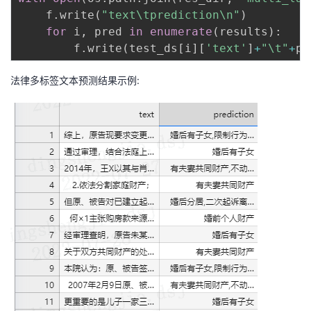
    f
.
write
(
"text\tprediction\n"
)
for
 i
,
 pred 
in
enumerate
(
results
)
:
        f
.
write
(
test_ds
[
i
]
[
'text'
]
+
"\t"
+
pr
法律多标签文本预测结果示例: