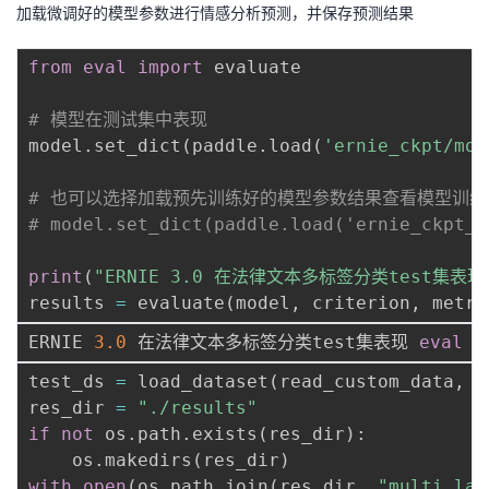
加载微调好的模型参数进行情感分析预测，并保存预测结果
from
eval
import
 evaluate

# 模型在测试集中表现
model
.
set_dict
(
paddle
.
load
(
'ernie_ckpt/mod
# 也可以选择加载预先训练好的模型参数结果查看模型训练
# model.set_dict(paddle.load('ernie_ckpt_t
print
(
"ERNIE 3.0 在法律文本多标签分类test集表现
results 
=
 evaluate
(
model
,
 criterion
,
 metri
ERNIE 
3.0
 在法律文本多标签分类test集表现 
eval
 l
test_ds 
=
 load_dataset
(
read_custom_data
,
 i
res_dir 
=
"./results"
if
not
 os
.
path
.
exists
(
res_dir
)
:
    os
.
makedirs
(
res_dir
)
with
open
(
os
.
path
.
join
(
res_dir
,
"multi_lab