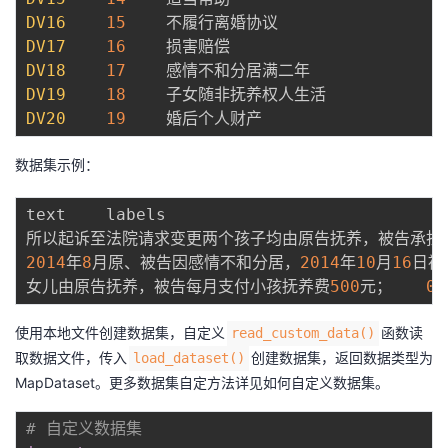
DV16
15
DV17
16
DV18
17
DV19
18
DV20
19
数据集示例：
text    labels

所以起诉至法院请求变更两个孩子均由原告抚养，被告承担
2014
年
8
月原、被告因感情不和分居，
2014
年
10
月
16
女儿由原告抚养，被告每月支付小孩抚养费
500
元；	
0
,
使用本地文件创建数据集，自定义
函数读
read_custom_data()
取数据文件，传入
创建数据集，返回数据类型为
load_dataset()
MapDataset。更多数据集自定方法详见
如何自定义数据集
。
# 自定义数据集