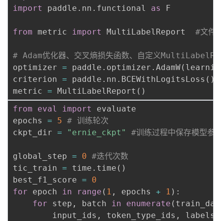
import
 paddle
.
nn
.
functional 
as
 F

from
 metric 
import
 MultiLabelReport  
#文件
# Adam优化器、交叉熵损失函数、自定义MultiLabelRe
optimizer 
=
 paddle
.
optimizer
.
AdamW
(
learnin
criterion 
=
 paddle
.
nn
.
BCEWithLogitsLoss
(
)
metric 
=
 MultiLabelReport
(
)
from
eval
import
 evaluate

epochs 
=
5
# 训练轮次
ckpt_dir 
=
"ernie_ckpt"
#训练过程中保存模型参
global_step 
=
0
#迭代次数
tic_train 
=
 time
.
time
(
)
best_f1_score 
=
0
for
 epoch 
in
range
(
1
,
 epochs 
+
1
)
:
for
 step
,
 batch 
in
enumerate
(
train_dat
        input_ids
,
 token_type_ids
,
 labels 