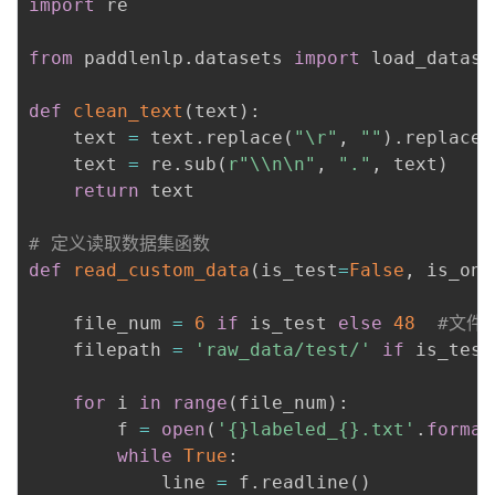
import
 re

from
 paddlenlp
.
datasets 
import
 load_dataset
def
clean_text
(
text
)
:
    text 
=
 text
.
replace
(
"\r"
,
""
)
.
replace
(
    text 
=
 re
.
sub
(
r"\\n\n"
,
"."
,
 text
)
return
 text

# 定义读取数据集函数
def
read_custom_data
(
is_test
=
False
,
 is_one
    file_num 
=
6
if
 is_test 
else
48
#文件
    filepath 
=
'raw_data/test/'
if
 is_test
for
 i 
in
range
(
file_num
)
:
        f 
=
open
(
'{}labeled_{}.txt'
.
format
while
True
:
            line 
=
 f
.
readline
(
)