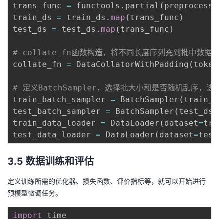
trans_func 
=
 functools
.
partial
(
preprocess_
train_ds 
=
 train_ds
.
map
(
trans_func
)
test_ds 
=
 test_ds
.
map
(
trans_func
)
# collate_fn函数构造，将不同长度序列充到批中数
collate_fn 
=
 DataCollatorWithPadding
(
token
# 定义BatchSampler，选择批大小和是否随机乱序，进行D
train_batch_sampler 
=
 BatchSampler
(
train_d
test_batch_sampler 
=
 BatchSampler
(
test_ds
,
train_data_loader 
=
 DataLoader
(
dataset
=
tra
test_data_loader 
=
 DataLoader
(
dataset
=
test
3.5 数据训练和评估
定义训练所需的优化器、损失函数、评价指标等，就可以开始进行
预模型微调任务。
import