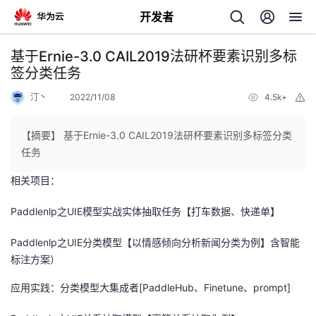
开发者
返
基于Ernie-3.0 CAIL2019法研杯要素识别多标
回
签分类任务
汀丶
2022/11/08
4.5k+
举
报
【摘要】 基于Ernie-3.0 CAIL2019法研杯要素识别多标签分类
任务
个
相关项目：
我
人
Paddlenlp之UIE模型实战实体抽取任务【打车数据、快递单】
的
主
Paddlenlp之UIE分类模型【以情感倾向分析新闻分类为例】含智能
标注方案）
开
页
应用实践：分类模型大集成者[PaddleHub、Finetune、prompt]
发