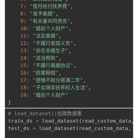
7
:
"按月给付抚养费"
,
8
:
"准予离婚"
,
9
:
"有夫妻共同债务"
,
10
:
"婚前个人财产"
,
11
:
"法定离婚"
,
12
:
"不履行家庭义务"
,
13
:
"存在非婚生子"
,
14
:
"适当帮助"
,
15
:
"不履行离婚协议"
,
16
:
"损害赔偿"
,
17
:
"感情不和分居满二年"
,
18
:
"子女随非抚养权人生活"
,
19
:
"婚后个人财产"
}
# load_dataset()创建数据集
train_ds 
=
 load_dataset
(
read_custom_data
,
 
test_ds 
=
 load_dataset
(
read_custom_data
,
 i